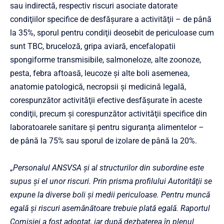
sau indirectă, respectiv riscuri asociate datorate
condiţiilor specifice de desfăşurare a activităţii – de până
la 35%, sporul pentru condiţii deosebit de periculoase cum
sunt TBC, bruceloză, gripa aviară, encefalopatii
spongiforme transmisibile, salmoneloze, alte zoonoze,
pesta, febra aftoasă, leucoze şi alte boli asemenea,
anatomie patologică, necropsii şi medicină legală,
corespunzător activităţii efective desfăşurate în aceste
condiţii, precum şi corespunzător activităţii specifice din
laboratoarele sanitare şi pentru siguranţa alimentelor –
de până la 75% sau sporul de izolare de până la 20%.
„
Personalul ANSVSA şi al structurilor din subordine este
supus şi el unor riscuri. Prin prisma profilului Autorităţii se
expune la diverse boli şi medii periculoase. Pentru muncă
egală şi riscuri asemănătoare trebuie plată egală. Raportul
Comisiei a fost adoptat, iar după dezbaterea în plenul