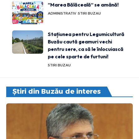
”Marea Bălăceală” se amână!
ADMINISTRATIV
STIRI BUZAU
Stațiunea pentru Legumicultură
Buzău caută geamuri vechi
pentru sere, ca să le înlocuiască
pe cele sparte de furtuni!
STIRI BUZAU
Știri din Buzău de interes