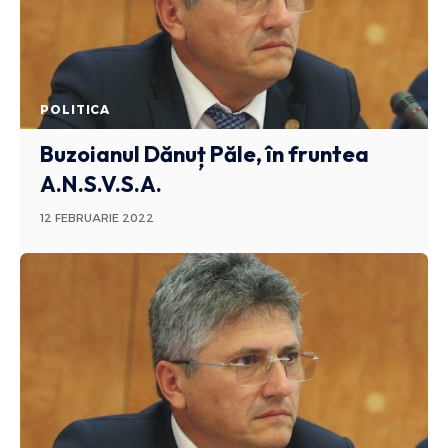
POLITICA
Buzoianul Dănuț Păle, în fruntea
A.N.S.V.S.A.
12 FEBRUARIE 2022