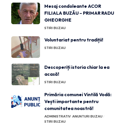
Mesaj condoleante ACOR
FILIALA BUZĂU – PRIMAR RADU
GHEORGHE
STIRI BUZAU
Voluntariat pentru tradiții!
STIRI BUZAU
Descoperiți istoria chiar la ea
acasă!
STIRI BUZAU
Primăria comunei Vintilă Vodă:
Vești importante pentru
comunitatea noastră!
ADMINISTRATIV
ANUNTURI BUZAU
STIRI BUZAU