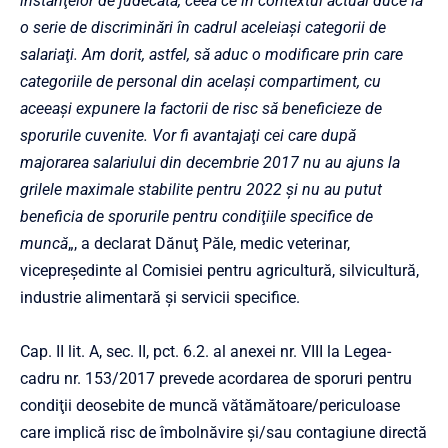
instanţelor de judecată, ceea ce în contextul actual duce la
o serie de discriminări în cadrul aceleiaşi categorii de
salariaţi. Am dorit, astfel, să aduc o modificare prin care
categoriile de personal din acelaşi compartiment, cu
aceeaşi expunere la factorii de risc să beneficieze de
sporurile cuvenite. Vor fi avantajaţi cei care după
majorarea salariului din decembrie 2017 nu au ajuns la
grilele maximale stabilite pentru 2022 şi nu au putut
beneficia de sporurile pentru condiţiile specifice de
muncă
„, a declarat Dănuţ Păle, medic veterinar,
vicepreşedinte al Comisiei pentru agricultură, silvicultură,
industrie alimentară şi servicii specifice.
Cap. II lit. A, sec. II, pct. 6.2. al anexei nr. VIII la Legea-
cadru nr. 153/2017 prevede acordarea de sporuri pentru
condiţii deosebite de muncă vătămătoare/periculoase
care implică risc de îmbolnăvire şi/sau contagiune directă