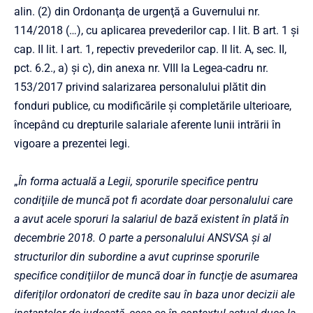
alin. (2) din Ordonanţa de urgenţă a Guvernului nr.
114/2018 (…), cu aplicarea prevederilor cap. I lit. B art. 1 şi
cap. II lit. I art. 1, repectiv prevederilor cap. II lit. A, sec. II,
pct. 6.2., a) şi c), din anexa nr. VIII la Legea-cadru nr.
153/2017 privind salarizarea personalului plătit din
fonduri publice, cu modificările şi completările ulterioare,
începând cu drepturile salariale aferente lunii intrării în
vigoare a prezentei legi.
„
În forma actuală a Legii, sporurile specifice pentru
condiţiile de muncă pot fi acordate doar personalului care
a avut acele sporuri la salariul de bază existent în plată în
decembrie 2018. O parte a personalului ANSVSA şi al
structurilor din subordine a avut cuprinse sporurile
specifice condiţiilor de muncă doar în funcţie de asumarea
diferiţilor ordonatori de credite sau în baza unor decizii ale