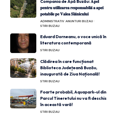
Compania de Apă Buzău: 𝐀𝐩𝐞𝐥
𝐩𝐞𝐧𝐭𝐫𝐮 𝐮𝐭𝐢𝐥𝐢𝐳𝐚𝐫𝐞𝐚 𝐫𝐞𝐬𝐩𝐨𝐧𝐬𝐚𝐛𝐢𝐥𝐚̆ 𝐚 𝐚𝐩𝐞𝐢
𝐩𝐨𝐭𝐚𝐛𝐢𝐥𝐞 𝐩𝐞 𝐕𝐚𝐥𝐞𝐚 𝐒𝐥𝐚̆𝐧𝐢𝐜𝐮𝐥𝐮𝐢
ADMINISTRATIV
ANUNTURI BUZAU
STIRI BUZAU
Eduard Dorneanu, o voce unică în
literatura contemporană
STIRI BUZAU
Clădirea în care funcționat
Biblioteca Județeană Buzău,
inaugurată de Ziua Națională!
STIRI BUZAU
Foarte probabil, Aquapark-ul din
Parcul Tineretului nu va fi deschis
în această vară!
STIRI BUZAU