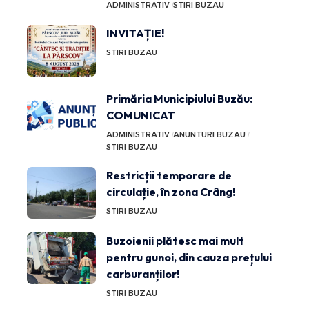
ADMINISTRATIV
STIRI BUZAU
INVITAȚIE!
STIRI BUZAU
Primăria Municipiului Buzău:
COMUNICAT
ADMINISTRATIV
ANUNTURI BUZAU
STIRI BUZAU
Restricții temporare de
circulație, în zona Crâng!
STIRI BUZAU
Buzoienii plătesc mai mult
pentru gunoi, din cauza prețului
carburanților!
STIRI BUZAU