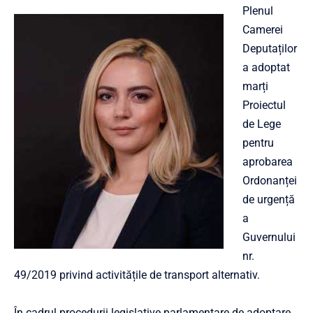
Plenul
Camerei
Deputaților
a adoptat
marți
Proiectul
de Lege
pentru
aprobarea
Ordonanței
de urgență
a
Guvernului
nr.
49/2019 privind activitățile de transport alternativ.
În cadrul procedurii legislative parlamentare de adoptare