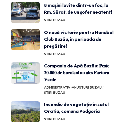
8 mașini lovite dintr-un foc, la
Rm. Sărat, de un șofer neatent!
STIRI BUZAU
O nouă victorie pentru Handbal
Club Buzău, în perioada de
pregătire!
STIRI BUZAU
Compania de Apă Buzău: 𝐏𝐞𝐬𝐭𝐞
𝟐𝟎.𝟎𝟎𝟎 𝐝𝐞 𝐛𝐮𝐳𝐨𝐢𝐞𝐧𝐢 𝐚𝐮 𝐚𝐥𝐞𝐬 𝐅𝐚𝐜𝐭𝐮𝐫𝐚
𝐕𝐞𝐫𝐝𝐞
ADMINISTRATIV
ANUNTURI BUZAU
STIRI BUZAU
Incendiu de vegetație în satul
Oratia, comuna Podgoria
STIRI BUZAU