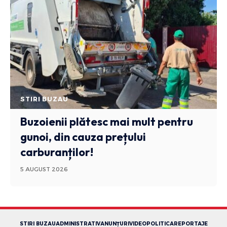
STIRI BUZAU
Buzoienii plătesc mai mult pentru
gunoi, din cauza prețului
carburanților!
5 AUGUST 2026
STIRI BUZAU
ADMINISTRATIV
ANUNȚURI
VIDEO
POLITICA
REPORTAJE