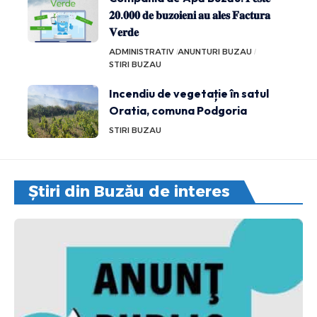
𝟐𝟎.𝟎𝟎𝟎 𝐝𝐞 𝐛𝐮𝐳𝐨𝐢𝐞𝐧𝐢 𝐚𝐮 𝐚𝐥𝐞𝐬 𝐅𝐚𝐜𝐭𝐮𝐫𝐚
𝐕𝐞𝐫𝐝𝐞
ADMINISTRATIV
ANUNTURI BUZAU
STIRI BUZAU
Incendiu de vegetație în satul
Oratia, comuna Podgoria
STIRI BUZAU
Știri din Buzău de interes