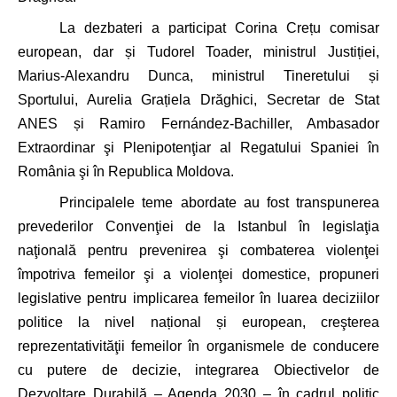
La dezbateri a participat Corina Crețu comisar
european, dar și Tudorel Toader, ministrul Justiției,
Marius-Alexandru Dunca, ministrul Tineretului și
Sportului, Aurelia Grațiela Drăghici, Secretar de Stat
ANES și
Ramiro Fernández-Bachiller, Ambasador
Extraordinar şi Plenipotenţiar al Regatului Spaniei în
România şi în Republica Moldova.
Principalele teme abordate au fost t
ranspunerea
prevederilor Convenţiei de la Istanbul în legislaţia
naţională pentru prevenirea şi combaterea violenţei
împotriva femeilor şi a violenţei domestice, p
ropuneri
legislative pentru implicarea femeilor în luarea deciziilor
politice la nivel național și european, creşterea
reprezentativităţii femeilor în organismele de conducere
cu putere de decizie, i
ntegrarea Obiectivelor de
Dezvoltare Durabilă – Agenda 2030 – în cadrul politic