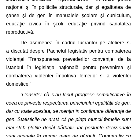
naţional şi în politicile structurale, dar și e
galitatea de
şanse şi de gen în manualele şcolare şi curriculum,
educaţie civică în şcoli, educaţie privind sănătatea
reproductivă.
De asemenea în cadrul lucrărilor pe ateliere s-
a discutat despre Pachetul legislativ pentru combaterea
violenței ”Transpunerea prevederilor convenției de la
Istanbul în legislația națională pentru prevenirea și
combaterea violenței împotriva femeilor și a violenței
domestice.”
”
Consider că
s-au facut progrese semnificative în
ceea ce privește respectarea principiului egalității de gen,
dar cu toate acestea, se mențin în continuare diferențe de
gen. Statisticile ne arată că pe piața muncii femeile sunt
mai slab plătite decât bărbații, iar posturile decizionale
sunt ocupate în numar mare de bărbați. Comparativ cu