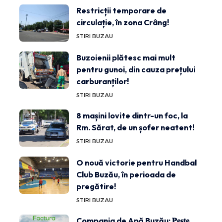
Restricții temporare de
circulație, în zona Crâng!
STIRI BUZAU
Buzoienii plătesc mai mult
pentru gunoi, din cauza prețului
carburanților!
STIRI BUZAU
8 mașini lovite dintr-un foc, la
Rm. Sărat, de un șofer neatent!
STIRI BUZAU
O nouă victorie pentru Handbal
Club Buzău, în perioada de
pregătire!
STIRI BUZAU
Compania de Apă Buzău: 𝐏𝐞𝐬𝐭𝐞