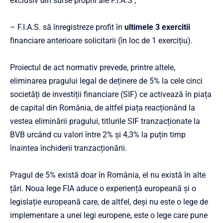
exclusiv din surse proprii ale F.I.A.S ;
– F.I.A.S. să înregistreze profit în
ultimele 3 exercitii
financiare anterioare solicitarii (în loc de 1 exercițiu).
Proiectul de act normativ prevede, printre altele,
eliminarea pragului legal de deținere de 5% la cele cinci
societăți de investiții financiare (SIF) ce activează în piața
de capital din România, de altfel piața reacționând la
vestea eliminării pragului, titlurile SIF tranzacționate la
BVB urcând cu valori între 2% și 4,3% la puțin timp
înaintea închiderii tranzacționării.
Pragul de 5% există doar în România, el nu există în alte
țări. Noua lege FIA aduce o experiență europeană și o
legislație europeană care, de altfel, deși nu este o lege de
implementare a unei legi europene, este o lege care pune