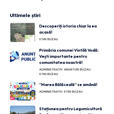
Ultimele știri
Descoperiți istoria chiar la ea
acasă!
STIRI BUZAU
Primăria comunei Vintilă Vodă:
Vești importante pentru
comunitatea noastră!
ADMINISTRATIV
ANUNTURI BUZAU
STIRI BUZAU
”Marea Bălăceală” se amână!
ADMINISTRATIV
STIRI BUZAU
Stațiunea pentru Legumicultură