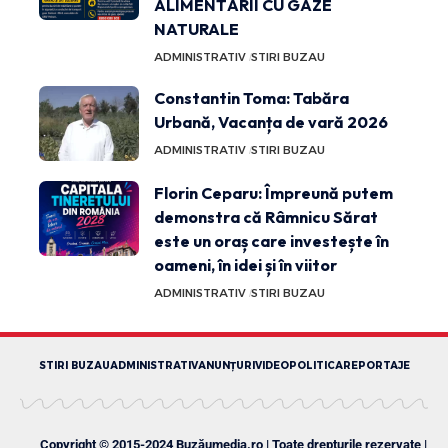
ALIMENTĂRII CU GAZE
NATURALE
ADMINISTRATIV
STIRI BUZAU
Constantin Toma: Tabăra
Urbană, Vacanța de vară 2026
ADMINISTRATIV
STIRI BUZAU
Florin Ceparu: Împreună putem
demonstra că Râmnicu Sărat
este un oraș care investește în
oameni, în idei și în viitor
ADMINISTRATIV
STIRI BUZAU
STIRI BUZAU
ADMINISTRATIV
ANUNȚURI
VIDEO
POLITICA
REPORTAJE
Copyright © 2015-2024 Buzăumedia.ro | Toate drepturile rezervate |