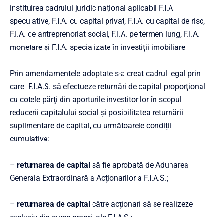
instituirea cadrului juridic național aplicabil F.I.A
speculative, F.I.A. cu capital privat, F.I.A. cu capital de risc,
F.I.A. de antreprenoriat social, F.I.A. pe termen lung, F.I.A.
monetare și F.I.A. specializate în investiții imobiliare.
Prin amendamentele adoptate s-a creat cadrul legal prin
care F.I.A.S. să efectueze returnări de capital proporţional
cu cotele părţi din aporturile investitorilor în scopul
reducerii capitalului social şi posibilitatea returnării
suplimentare de capital, cu următoarele condiții
cumulative:
–
returnarea de capital
să fie aprobată de Adunarea
Generala Extraordinară a Acționarilor a F.I.A.S.;
–
returnarea de capital
către acționari să se realizeze