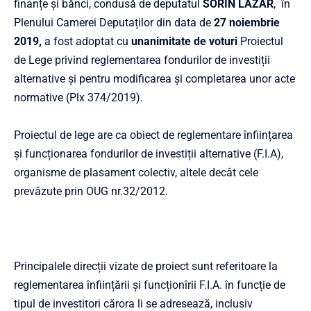
finanțe și bănci, condusă de deputatul
SORIN LAZĂR
, în
Plenului Camerei Deputaților din data de
27 noiembrie
2019,
a fost adoptat cu
unanimitate de voturi
Proiectul
de Lege privind reglementarea fondurilor de investiții
alternative și pentru modificarea și completarea unor acte
normative (Plx 374/2019).
Proiectul de lege are ca obiect de reglementare înființarea
și funcționarea fondurilor de investiții alternative (F.I.A),
organisme de plasament colectiv, altele decât cele
prevăzute prin OUG nr.32/2012.
Principalele direcții vizate de proiect sunt referitoare la
reglementarea înființării și funcționîrii F.I.A. în funcție de
tipul de investitori cărora li se adresează, inclusiv