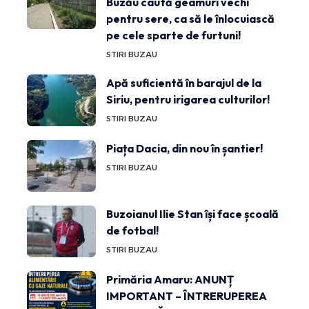
Buzău caută geamuri vechi
pentru sere, ca să le înlocuiască
pe cele sparte de furtuni!
STIRI BUZAU
Apă suficientă în barajul de la
Siriu, pentru irigarea culturilor!
STIRI BUZAU
Piața Dacia, din nou în șantier!
STIRI BUZAU
Buzoianul Ilie Stan își face școală
de fotbal!
STIRI BUZAU
Primăria Amaru: ANUNȚ
IMPORTANT – ÎNTRERUPEREA