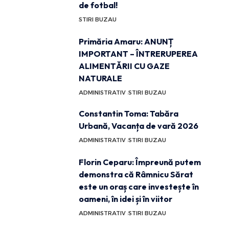
de fotbal!
STIRI BUZAU
Primăria Amaru: ANUNȚ
IMPORTANT – ÎNTRERUPEREA
ALIMENTĂRII CU GAZE
NATURALE
ADMINISTRATIV
STIRI BUZAU
Constantin Toma: Tabăra
Urbană, Vacanța de vară 2026
ADMINISTRATIV
STIRI BUZAU
Florin Ceparu: Împreună putem
demonstra că Râmnicu Sărat
este un oraș care investește în
oameni, în idei și în viitor
ADMINISTRATIV
STIRI BUZAU