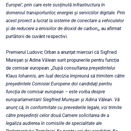
Europei’, prin care este susţinută infrastructura în
domeniul transporturilor, energiei şi serviciilor digitale. Prin
acest proiect a lucrat la sisteme de conectare a vehiculelor
şi de reducere a emisiilor de dioxid de carbon
„, au afirmat
purtătorii de cuvânt respectivi.
Premierul Ludovic Orban a anunţat miercuri că Sigfried
Mureșan și Adina Vălean sunt propunerile pentru funcția
de comisar european. „
După consultarea preşedintelui
Klaus Iohannis, am luat decizia împreună să trimitem către
preşedintele Comisiei Europene doi candidaţi pentru
funcţia de comisar european – este vorba despre
europarlamentarii Siegfried Mureşan şi Adina Vălean. Vă
anunţ că, în conformitate cu prevederile legale, voi trimite
către preşedinţii celor două Camere solicitarea de a
legaliza audierea în comisiile de specialitate ale