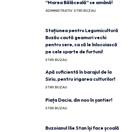
”Marea Bălăceală” se amână!
ADMINISTRATIV
STIRI BUZAU
Stațiunea pentru Legumicultură
Buzău caută geamuri vechi
pentru sere, ca să le înlocuiască
pe cele sparte de furtuni!
STIRI BUZAU
Apă suficientă în barajul de la
Siriu, pentru irigarea culturilor!
STIRI BUZAU
Piața Dacia, din nou în șantier!
STIRI BUZAU
Buzoianul Ilie Stan își face școală