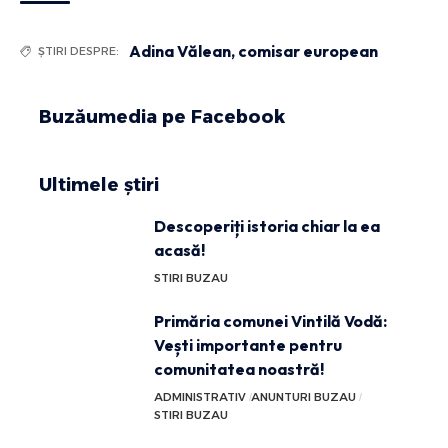
Adina Vălean
,
comisar european
ȘTIRI DESPRE:
Buzăumedia pe Facebook
Ultimele știri
Descoperiți istoria chiar la ea
acasă!
STIRI BUZAU
Primăria comunei Vintilă Vodă:
Vești importante pentru
comunitatea noastră!
ADMINISTRATIV
ANUNTURI BUZAU
STIRI BUZAU