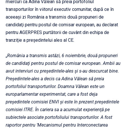
miercuri ca Adina Vălean să preia portofoliul
transporturilor în viitorul executiv comunitar, după ce în
aceeaşi zi România a transmis două propuneri de
candidaţi pentru postul de comisar european, au declarat
pentru AGERPRES purtătorii de cuvânt din echipa de
tranziţie a preşedintelui ales al CE.
„
România a transmis astăzi, 6 noiembrie, două propuneri
de candidaţi pentru postul de comisar european. Ambii au
avut interviuri cu preşedintele-ales şi s-au descurcat bine.
Preşedintele-ales a decis ca Adina Vălean să preia
portofoliul transporturilor. Doamna Vălean este un
europarlamentar experimentat, care a fost deja
preşedintele comisiei ENVI şi este în prezent preşedintele
comisiei ITRE. În cariera sa a acumulat experienţă pe
subiectele asociate portofoliului transporturilor. A fost
raportor pentru ‘Mecanismul pentru Interconectarea