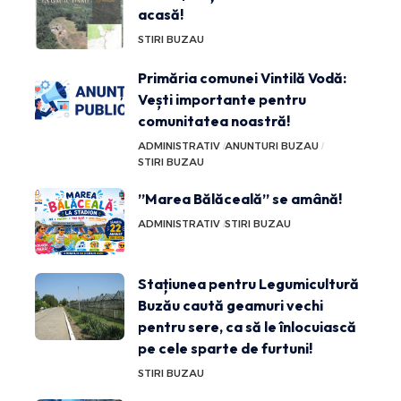
acasă!
STIRI BUZAU
Primăria comunei Vintilă Vodă:
Vești importante pentru
comunitatea noastră!
ADMINISTRATIV
ANUNTURI BUZAU
STIRI BUZAU
”Marea Bălăceală” se amână!
ADMINISTRATIV
STIRI BUZAU
Stațiunea pentru Legumicultură
Buzău caută geamuri vechi
pentru sere, ca să le înlocuiască
pe cele sparte de furtuni!
STIRI BUZAU