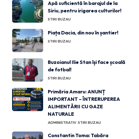
Apă suficientă în barajul de la
Siriu, pentru irigarea culturilor!
STIRI BUZAU
Piața Dacia, din nou în șantier!
STIRI BUZAU
Buzoianul Ilie Stan își face școală
de fotbal!
STIRI BUZAU
Primăria Amaru: ANUNȚ
IMPORTANT – ÎNTRERUPEREA
ALIMENTĂRII CU GAZE
NATURALE
ADMINISTRATIV
STIRI BUZAU
Constantin Toma: Tabăra