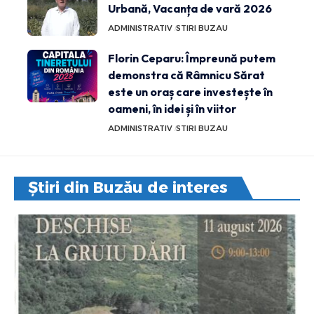
Urbană, Vacanța de vară 2026
ADMINISTRATIV
STIRI BUZAU
Florin Ceparu: Împreună putem
demonstra că Râmnicu Sărat
este un oraș care investește în
oameni, în idei și în viitor
ADMINISTRATIV
STIRI BUZAU
Știri din Buzău de interes