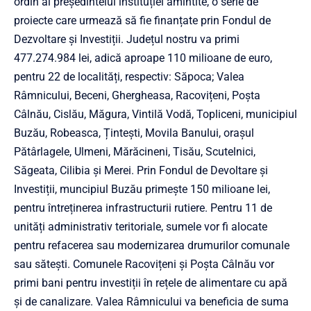
ordin al președintelui instituției amintite, o serie de
proiecte care urmează să fie finanțate prin Fondul de
Dezvoltare și Investiții. Județul nostru va primi
477.274.984 lei, adică aproape 110 milioane de euro,
pentru 22 de localități, respectiv: Săpoca; Valea
Râmnicului, Beceni, Ghergheasa, Racovițeni, Poșta
Câlnău, Cislău, Măgura, Vintilă Vodă, Topliceni, municipiul
Buzău, Robeasca, Țintești, Movila Banului, orașul
Pătârlagele, Ulmeni, Mărăcineni, Tisău, Scutelnici,
Săgeata, Cilibia și Merei. Prin Fondul de Devoltare și
Investiții, muncipiul Buzău primește 150 milioane lei,
pentru întreținerea infrastructurii rutiere. Pentru 11 de
unități administrativ teritoriale, sumele vor fi alocate
pentru refacerea sau modernizarea drumurilor comunale
sau sătești. Comunele Racovițeni și Poșta Câlnău vor
primi bani pentru investiții în rețele de alimentare cu apă
și de canalizare. Valea Râmnicului va beneficia de suma