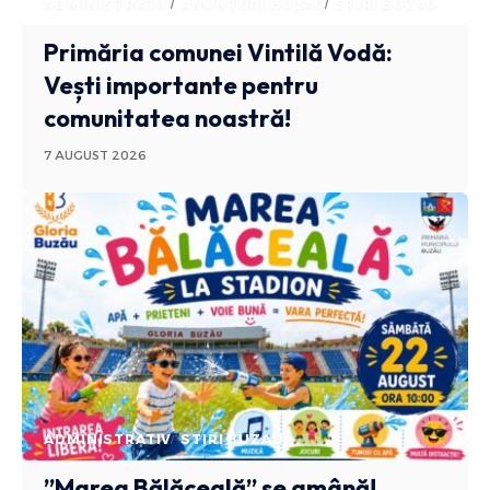
ADMINISTRATIV
ANUNTURI BUZAU
STIRI BUZAU
Primăria comunei Vintilă Vodă:
Vești importante pentru
comunitatea noastră!
7 AUGUST 2026
ADMINISTRATIV
STIRI BUZAU
”Marea Bălăceală” se amână!