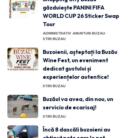
găzduiește PANINI FIFA
WORLD CUP 26 Sticker Swap
Tour
ADMINISTRATIV
ANUNTURI BUZAU
STIRI BUZAU
Buzoienii, așteptați la Buzău
Wine Fest, un eveniment
dedicat gustului și
experiențelor autentice!
STIRI BUZAU
Buzăul va avea, din nou, un
serviciu de ecarisaj!
STIRI BUZAU
Încă 8 dascăli buzoieni au
obținut note care le pot