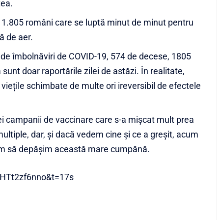
tea.
 1.805 români care se luptă minut de minut pentru
ă de aer.
 de îmbolnăviri de COVID-19, 574 de decese, 1805
 sunt doar raportările zilei de astăzi. În realitate,
viețile schimbate de multe ori ireversibil de efectele
nei campanii de vaccinare care s-a mișcat mult prea
 multiple, dar, și dacă vedem cine și ce a greșit, acum
șim să depășim această mare cumpănă.
kHTt2zf6nno&t=17s