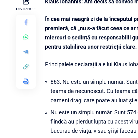
Klaus Iohannis: Am decis să convoc mâ
DISTRIBUIE
În cea mai neagră zi de la începutul 
premieră, că „nu s-a făcut ceea ce ar 
miercuri o ședință cu responsabilii 
pentru stabilirea unor restricții clare.
Principalele declarații ale lui Klaus Ioh
863. Nu este un simplu număr. Sunt 
teama de necunoscut. Cu teama că su
oameni dragi care poate au luat și ei,
Nu este un simplu număr. Sunt 574 d
fiindcă au pierdut lupta cu acest v
bucurau de viață, visau și își făceau 