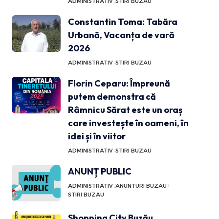
ADMINISTRATIV
STIRI BUZAU
Constantin Toma: Tabăra
Urbană, Vacanța de vară
2026
ADMINISTRATIV
STIRI BUZAU
Florin Ceparu: Împreună
putem demonstra că
Râmnicu Sărat este un oraș
care investește în oameni, în
idei și în viitor
ADMINISTRATIV
STIRI BUZAU
ANUNȚ PUBLIC
ADMINISTRATIV
ANUNTURI BUZAU
STIRI BUZAU
Shopping City Buzău