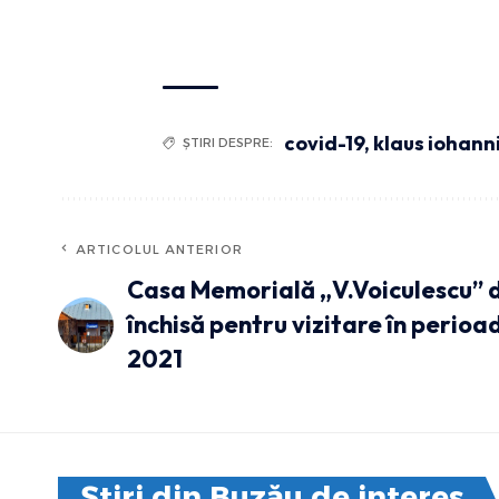
covid-19
,
klaus iohann
ȘTIRI DESPRE:
ARTICOLUL ANTERIOR
Casa Memorială „V.Voiculescu” d
închisă pentru vizitare în perio
2021
Știri din Buzău de interes