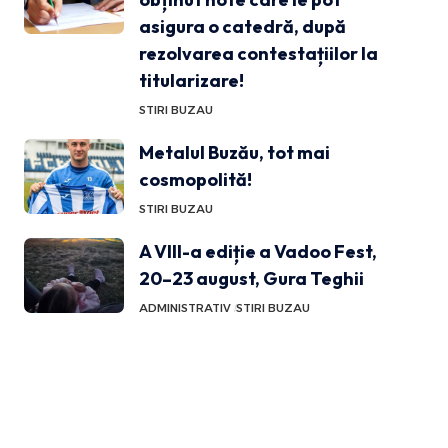
asigura o catedră, după
rezolvarea contestațiilor la
titularizare!
STIRI BUZAU
Metalul Buzău, tot mai
cosmopolită!
STIRI BUZAU
A VIII-a ediție a Vadoo Fest,
20–23 august, Gura Teghii
ADMINISTRATIV
STIRI BUZAU