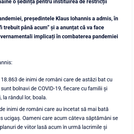
ine o ședință pentru instituirea de restricții
pandemiei, președintele Klaus Iohannis a admis, în
fi trebuit până acum” și a anunțat că va face
guvernamentali implicați în combaterea pandemiei
annis:
18.863 de inimi de români care de astăzi bat cu
nt bolnavi de COVID-19, fiecare cu familii și
 la rândul lor, boala.
e inimi de români care au încetat să mai bată
irus ucigaș. Oameni care acum câteva săptămâni se
planuri de viitor lasă acum în urmă lacrimile și