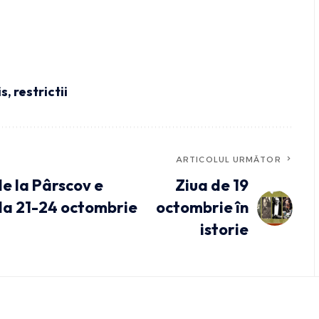
is
,
restrictii
ARTICOLUL URMĂTOR
e la Pârscov e
Ziua de 19
ada 21-24 octombrie
octombrie în
istorie