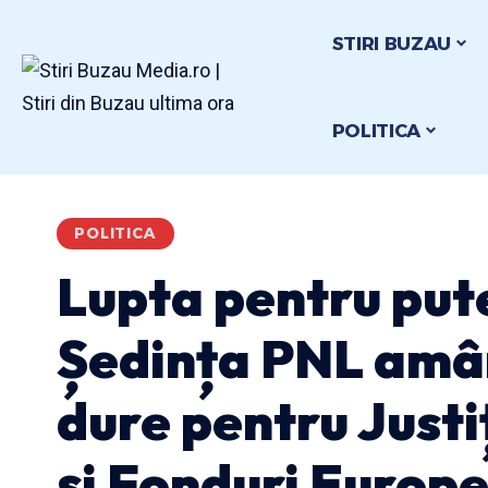
STIRI BUZAU
POLITICA
POLITICA
Lupta pentru put
Ședința PNL amâ
dure pentru Justi
și Fonduri Europ