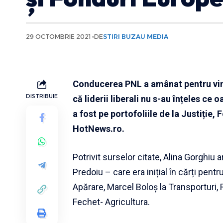
29 OCTOMBRIE 2021
DE
STIRI BUZAU MEDIA
Conducerea PNL a amânat pentru vine
DISTRIBUIE
că liderii liberali nu s-au înțeles ce
a fost pe portofoliile de la Justiție,
HotNews.ro.
Potrivit surselor citate, Alina Gorghiu a
Predoiu – care era inițial în cărți pent
Apărare, Marcel Boloș la Transporturi, R
Fechet- Agricultura.