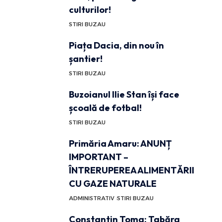
culturilor!
STIRI BUZAU
Piața Dacia, din nou în
șantier!
STIRI BUZAU
Buzoianul Ilie Stan își face
școală de fotbal!
STIRI BUZAU
Primăria Amaru: ANUNȚ
IMPORTANT –
ÎNTRERUPEREA ALIMENTĂRII
CU GAZE NATURALE
ADMINISTRATIV
STIRI BUZAU
Constantin Toma: Tabăra