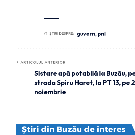
guvern
,
pnl
ȘTIRI DESPRE:
ARTICOLUL ANTERIOR
Sistare apă potabilă la Buzău, p
strada Spiru Haret, la PT 13, pe 2
noiembrie
Știri din Buzău de interes