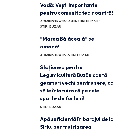
Vodă: Vești importante
pentru comunitatea noastră!
ADMINISTRATIV
ANUNTURI BUZAU
STIRI BUZAU
”Marea Bălăceală” se
amână!
ADMINISTRATIV
STIRI BUZAU
Stațiunea pentru
Legumicultură Buzău caută
geamuri vechi pentru sere, ca
să le înlocuiască pe cele
sparte de furtuni!
STIRI BUZAU
Apă suficientă în barajul de la
Siriu, pentru irigarea