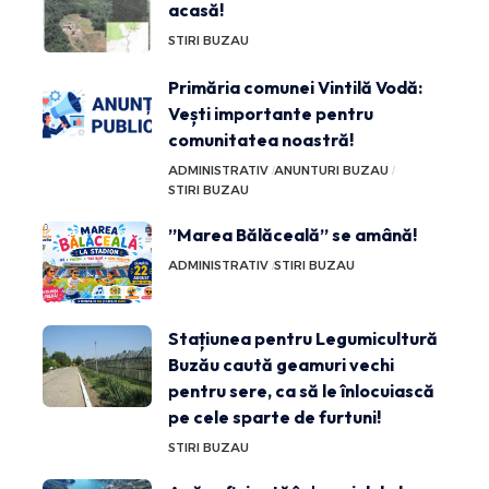
acasă!
STIRI BUZAU
Primăria comunei Vintilă Vodă:
Vești importante pentru
comunitatea noastră!
ADMINISTRATIV
ANUNTURI BUZAU
STIRI BUZAU
”Marea Bălăceală” se amână!
ADMINISTRATIV
STIRI BUZAU
Stațiunea pentru Legumicultură
Buzău caută geamuri vechi
pentru sere, ca să le înlocuiască
pe cele sparte de furtuni!
STIRI BUZAU