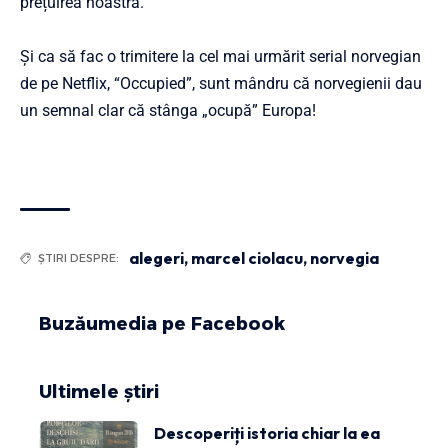
prețuirea noastră.
Și ca să fac o trimitere la cel mai urmărit serial norvegian
de pe Netflix, “Occupied”, sunt mândru că norvegienii dau
un semnal clar că stânga „ocupă” Europa!
alegeri
,
marcel ciolacu
,
norvegia
ȘTIRI DESPRE:
Buzăumedia pe Facebook
Ultimele știri
Descoperiți istoria chiar la ea