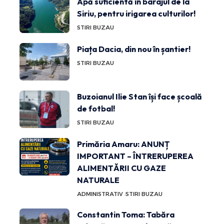
Apă suficientă în barajul de la
Siriu, pentru irigarea culturilor!
STIRI BUZAU
Piața Dacia, din nou în șantier!
STIRI BUZAU
Buzoianul Ilie Stan își face școală
de fotbal!
STIRI BUZAU
Primăria Amaru: ANUNȚ
IMPORTANT – ÎNTRERUPEREA
ALIMENTĂRII CU GAZE
NATURALE
ADMINISTRATIV
STIRI BUZAU
Constantin Toma: Tabăra