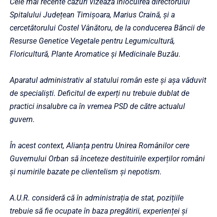
Cele mai recente cazuri vizează înlocuirea directorului
Spitalului Județean Timișoara, Marius Craină, și a
cercetătorului Costel Vânătoru, de la conducerea Băncii de
Resurse Genetice Vegetale pentru Legumicultură,
Floricultură, Plante Aromatice şi Medicinale Buzău.
Aparatul administrativ al statului român este și așa văduvit
de specialiști. Deficitul de experți nu trebuie dublat de
practici insalubre ca în vremea PSD de către actualul
guvern.
În acest context, Alianța pentru Unirea Românilor cere
Guvernului Orban să înceteze destituirile experților români
și numirile bazate pe clientelism și nepotism.
A.U.R. consideră că în administrația de stat, pozițiile
trebuie să fie ocupate în baza pregătirii, experienței și