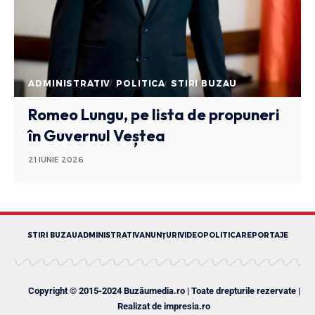
ADMINISTRATIV
POLITICA
STIRI BUZAU
Romeo Lungu, pe lista de propuneri
în Guvernul Veștea
21 IUNIE 2026
STIRI BUZAU
ADMINISTRATIV
ANUNȚURI
VIDEO
POLITICA
REPORTAJE
Copyright © 2015-2024 Buzăumedia.ro | Toate drepturile rezervate |
Realizat de
impresia.ro