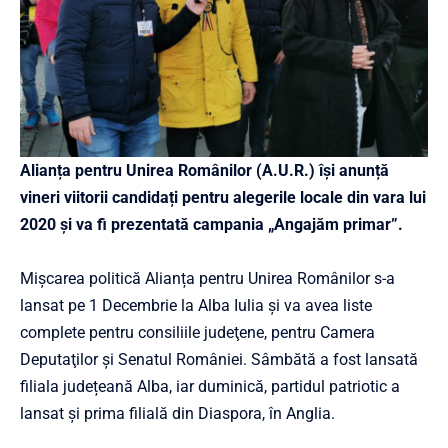
Alianța pentru Unirea Românilor (A.U.R.) își anunță
vineri
viitorii candidați pentru alegerile locale din vara lui
2020 și va fi prezentată campania „Angaj
ăm primar
”.
Mişcarea politică
Alianța pentru Unirea Românilor s-a
lansat pe 1 Decembrie la Alba Iulia și
va avea liste
complete pentru consiliile judeţene, pentru Camera
Deputaţilor şi Senatul României. Sâmbătă a fost lansată
filiala județeană Alba, iar duminică, partidul patriotic a
lansat și prima filială din Diaspora, în Anglia.