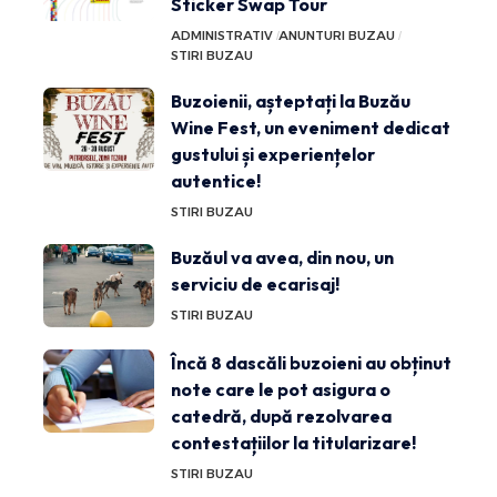
Sticker Swap Tour
ADMINISTRATIV
ANUNTURI BUZAU
STIRI BUZAU
Buzoienii, așteptați la Buzău
Wine Fest, un eveniment dedicat
gustului și experiențelor
autentice!
STIRI BUZAU
Buzăul va avea, din nou, un
serviciu de ecarisaj!
STIRI BUZAU
Încă 8 dascăli buzoieni au obținut
note care le pot asigura o
catedră, după rezolvarea
contestațiilor la titularizare!
STIRI BUZAU