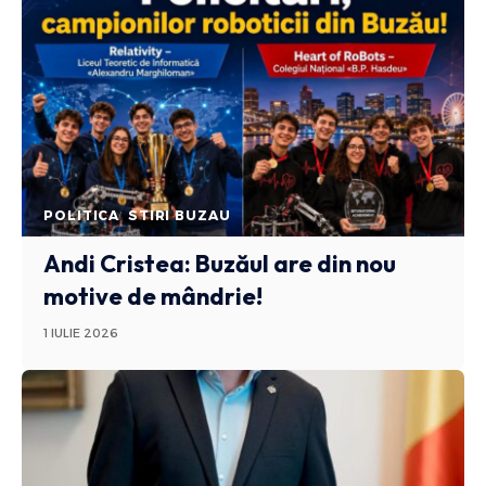
POLITICA
STIRI BUZAU
Andi Cristea: Buzăul are din nou
motive de mândrie!
1 IULIE 2026