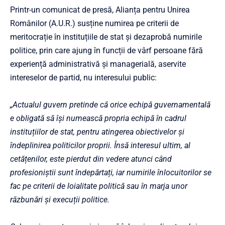
Printr-un comunicat de presă, Alianța pentru Unirea
Românilor (A.U.R.) susține numirea pe criterii de
meritocrație în instituțiile de stat și dezaprobă numirile
politice, prin care ajung în funcții de vârf persoane fără
experiență administrativă și managerială, aservite
intereselor de partid, nu interesului public:
„Actualul guvern pretinde că orice echipă guvernamentală
e obligată să își numească propria echipă în cadrul
instituțiilor de stat, pentru atingerea obiectivelor și
îndeplinirea politicilor proprii. Însă interesul ultim, al
cetățenilor, este pierdut din vedere atunci când
profesioniștii sunt îndepărtați, iar numirile înlocuitorilor se
fac pe criterii de loialitate politică sau în marja unor
răzbunări și execuții politice.