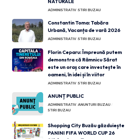
NATURALE
ADMINISTRATIV
STIRI BUZAU
Constantin Toma: Tabăra
Urbană, Vacanța de vară 2026
ADMINISTRATIV
STIRI BUZAU
Florin Ceparu: Împreună putem
demonstra că Râmnicu Sărat
este un oraș care investește în
oameni, în idei și în viitor
ADMINISTRATIV
STIRI BUZAU
ANUNȚ PUBLIC
ADMINISTRATIV
ANUNTURI BUZAU
STIRI BUZAU
Shopping City Buzău găzduiește
PANINI FIFA WORLD CUP 26