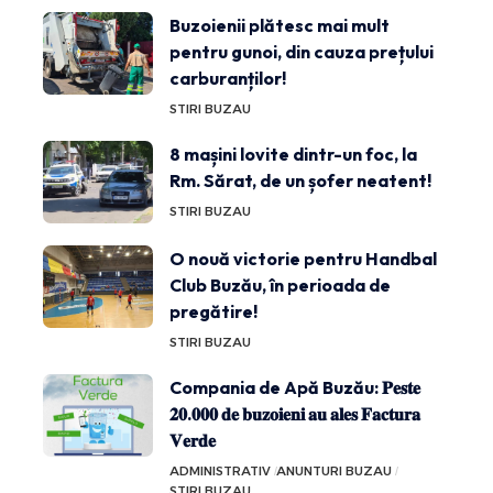
Buzoienii plătesc mai mult
pentru gunoi, din cauza prețului
carburanților!
STIRI BUZAU
8 mașini lovite dintr-un foc, la
Rm. Sărat, de un șofer neatent!
STIRI BUZAU
O nouă victorie pentru Handbal
Club Buzău, în perioada de
pregătire!
STIRI BUZAU
Compania de Apă Buzău: 𝐏𝐞𝐬𝐭𝐞
𝟐𝟎.𝟎𝟎𝟎 𝐝𝐞 𝐛𝐮𝐳𝐨𝐢𝐞𝐧𝐢 𝐚𝐮 𝐚𝐥𝐞𝐬 𝐅𝐚𝐜𝐭𝐮𝐫𝐚
𝐕𝐞𝐫𝐝𝐞
ADMINISTRATIV
ANUNTURI BUZAU
STIRI BUZAU