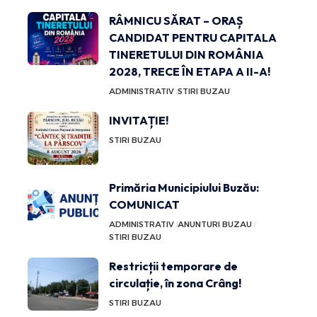
RÂMNICU SĂRAT – ORAȘ
CANDIDAT PENTRU CAPITALA
TINERETULUI DIN ROMÂNIA
2028, TRECE ÎN ETAPA A II-A!
ADMINISTRATIV
STIRI BUZAU
INVITAȚIE!
STIRI BUZAU
Primăria Municipiului Buzău:
COMUNICAT
ADMINISTRATIV
ANUNTURI BUZAU
STIRI BUZAU
Restricții temporare de
circulație, în zona Crâng!
STIRI BUZAU