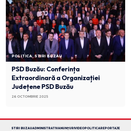
POLITICA
STIRI BUZAU
PSD Buzău: Conferința
Extraordinară a Organizației
Județene PSD Buzău
26 OCTOMBRIE 2025
STIRI BUZAU
ADMINISTRATIV
ANUNȚURI
VIDEO
POLITICA
REPORTAJE