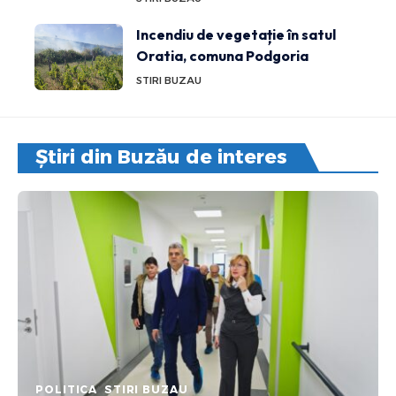
Incendiu de vegetație în satul
Oratia, comuna Podgoria
STIRI BUZAU
Știri din Buzău de interes
POLITICA
STIRI BUZAU