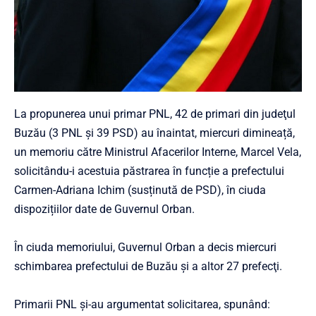
La propunerea unui primar PNL, 42 de primari din judeţul
Buzău (3 PNL și 39 PSD) au înaintat, miercuri dimineață,
un memoriu către Ministrul Afacerilor Interne, Marcel Vela,
solicitându-i acestuia păstrarea în funcție a prefectului
Carmen-Adriana Ichim (susținută de PSD), în ciuda
dispozițiilor date de Guvernul Orban.
În ciuda memoriului, Guvernul Orban a decis miercuri
schimbarea prefectului de Buzău şi a altor 27 prefecţi.
Primarii PNL și-au argumentat solicitarea, spunând: