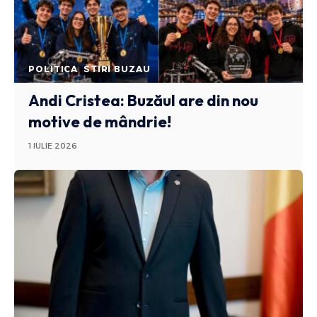
POLITICA
STIRI BUZAU
Andi Cristea: Buzăul are din nou
motive de mândrie!
1 IULIE 2026