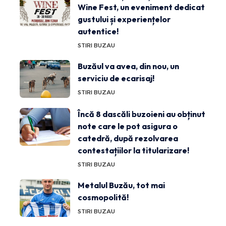
Wine Fest, un eveniment dedicat
gustului și experiențelor
autentice!
STIRI BUZAU
Buzăul va avea, din nou, un
serviciu de ecarisaj!
STIRI BUZAU
Încă 8 dascăli buzoieni au obținut
note care le pot asigura o
catedră, după rezolvarea
contestațiilor la titularizare!
STIRI BUZAU
Metalul Buzău, tot mai
cosmopolită!
STIRI BUZAU