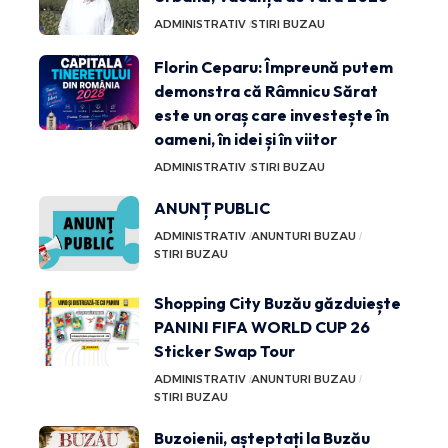
ADMINISTRATIV
STIRI BUZAU
Florin Ceparu: Împreună putem
demonstra că Râmnicu Sărat
este un oraș care investește în
oameni, în idei și în viitor
ADMINISTRATIV
STIRI BUZAU
ANUNȚ PUBLIC
ADMINISTRATIV
ANUNTURI BUZAU
STIRI BUZAU
Shopping City Buzău găzduiește
PANINI FIFA WORLD CUP 26
Sticker Swap Tour
ADMINISTRATIV
ANUNTURI BUZAU
STIRI BUZAU
Buzoienii, așteptați la Buzău