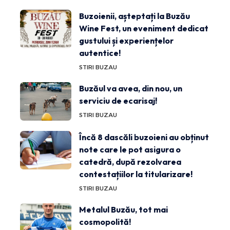
Buzoienii, așteptați la Buzău
Wine Fest, un eveniment dedicat
gustului și experiențelor
autentice!
STIRI BUZAU
Buzăul va avea, din nou, un
serviciu de ecarisaj!
STIRI BUZAU
Încă 8 dascăli buzoieni au obținut
note care le pot asigura o
catedră, după rezolvarea
contestațiilor la titularizare!
STIRI BUZAU
Metalul Buzău, tot mai
cosmopolită!