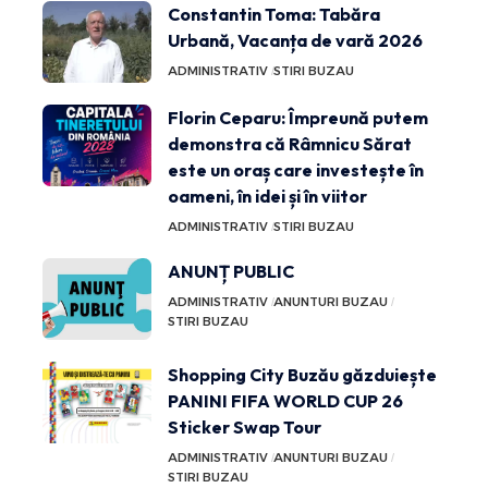
Constantin Toma: Tabăra
Urbană, Vacanța de vară 2026
ADMINISTRATIV
STIRI BUZAU
Florin Ceparu: Împreună putem
demonstra că Râmnicu Sărat
este un oraș care investește în
oameni, în idei și în viitor
ADMINISTRATIV
STIRI BUZAU
ANUNȚ PUBLIC
ADMINISTRATIV
ANUNTURI BUZAU
STIRI BUZAU
Shopping City Buzău găzduiește
PANINI FIFA WORLD CUP 26
Sticker Swap Tour
ADMINISTRATIV
ANUNTURI BUZAU
STIRI BUZAU