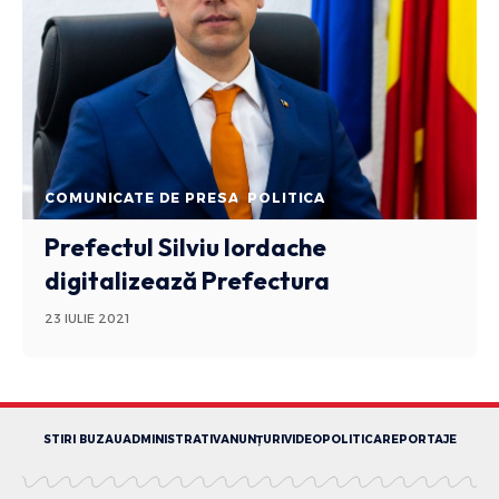
COMUNICATE DE PRESA
POLITICA
Prefectul Silviu Iordache
digitalizează Prefectura
23 IULIE 2021
STIRI BUZAU
ADMINISTRATIV
ANUNȚURI
VIDEO
POLITICA
REPORTAJE