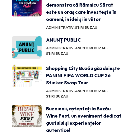
demonstra că Râmnicu Sărat
este un oraș care investește în
oameni, în idei și în viitor
ADMINISTRATIV
STIRI BUZAU
ANUNȚ PUBLIC
ADMINISTRATIV
ANUNTURI BUZAU
STIRI BUZAU
Shopping City Buzău găzduiește
PANINI FIFA WORLD CUP 26
Sticker Swap Tour
ADMINISTRATIV
ANUNTURI BUZAU
STIRI BUZAU
Buzoienii, așteptați la Buzău
Wine Fest, un eveniment dedicat
gustului și experiențelor
autentice!