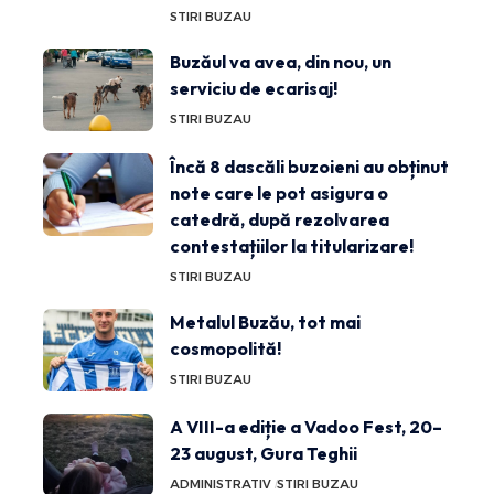
STIRI BUZAU
Buzăul va avea, din nou, un
serviciu de ecarisaj!
STIRI BUZAU
Încă 8 dascăli buzoieni au obținut
note care le pot asigura o
catedră, după rezolvarea
contestațiilor la titularizare!
STIRI BUZAU
Metalul Buzău, tot mai
cosmopolită!
STIRI BUZAU
A VIII-a ediție a Vadoo Fest, 20–
23 august, Gura Teghii
ADMINISTRATIV
STIRI BUZAU