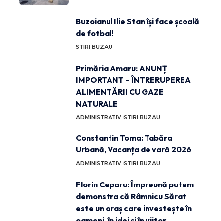
Buzoianul Ilie Stan își face școală
de fotbal!
STIRI BUZAU
Primăria Amaru: ANUNȚ
IMPORTANT – ÎNTRERUPEREA
ALIMENTĂRII CU GAZE
NATURALE
ADMINISTRATIV
STIRI BUZAU
Constantin Toma: Tabăra
Urbană, Vacanța de vară 2026
ADMINISTRATIV
STIRI BUZAU
Florin Ceparu: Împreună putem
demonstra că Râmnicu Sărat
este un oraș care investește în
oameni, în idei și în viitor