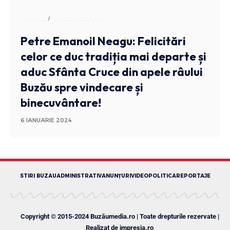
SOCIAL
STIRI BUZAU
Petre Emanoil Neagu: Felicitări
celor ce duc tradiția mai departe și
aduc Sfânta Cruce din apele râului
Buzău spre vindecare și
binecuvântare!
6 IANUARIE 2024
STIRI BUZAU
ADMINISTRATIV
ANUNȚURI
VIDEO
POLITICA
REPORTAJE
Copyright © 2015-2024 Buzăumedia.ro | Toate drepturile rezervate |
Realizat de
impresia.ro