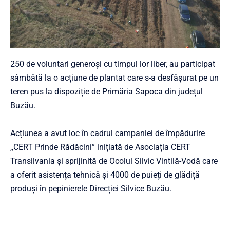
250 de voluntari generoși cu timpul lor liber, au participat
sâmbătă la o acțiune de plantat care s-a desfășurat pe un
teren pus la dispoziție de Primăria Sapoca din județul
Buzău.
Acțiunea a avut loc în cadrul campaniei de împădurire
,,CERT Prinde Rădăcini” inițiată de Asociația CERT
Transilvania și sprijinită de Ocolul Silvic Vintilă-Vodă care
a oferit asistența tehnică și 4000 de puieți de glădiță
produși în pepinierele Direcției Silvice Buzău.