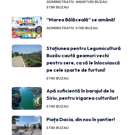
ADMINISTRATIV
ANUNTURI BUZAU
STIRI BUZAU
”Marea Bălăceală” se amână!
ADMINISTRATIV
STIRI BUZAU
Stațiunea pentru Legumicultură
Buzău caută geamuri vechi
pentru sere, ca să le înlocuiască
pe cele sparte de furtuni!
STIRI BUZAU
Apă suficientă în barajul de la
Siriu, pentru irigarea culturilor!
STIRI BUZAU
Piața Dacia, din nou în șantier!
STIRI BUZAU