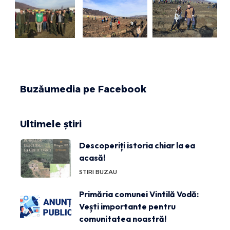
Buzăumedia pe Facebook
Ultimele știri
Descoperiți istoria chiar la ea
acasă!
STIRI BUZAU
Primăria comunei Vintilă Vodă:
Vești importante pentru
comunitatea noastră!