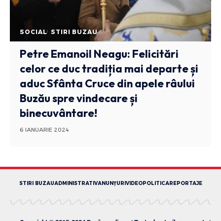
SOCIAL
STIRI BUZAU
Petre Emanoil Neagu: Felicitări
celor ce duc tradiția mai departe și
aduc Sfânta Cruce din apele râului
Buzău spre vindecare și
binecuvântare!
6 IANUARIE 2024
STIRI BUZAU
ADMINISTRATIV
ANUNȚURI
VIDEO
POLITICA
REPORTAJE