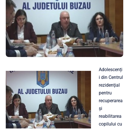
Adolescenți
i din Centrul
rezidenţial
pentru
recuperarea
şi
reabilitarea
copilului cu