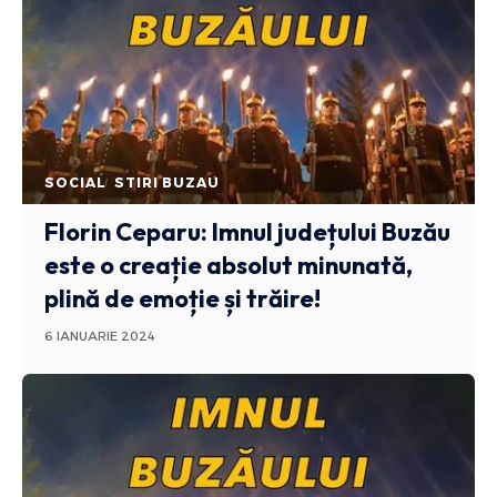
SOCIAL
STIRI BUZAU
Florin Ceparu: Imnul județului Buzău
este o creație absolut minunată,
plină de emoție și trăire!
6 IANUARIE 2024