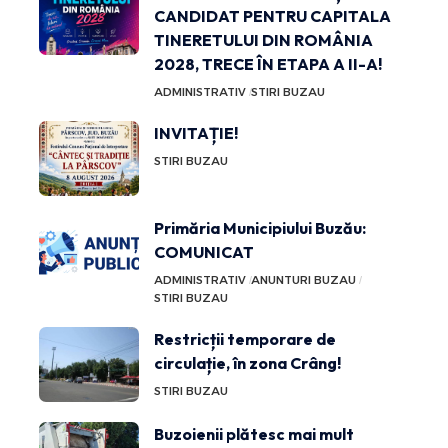
CANDIDAT PENTRU CAPITALA
TINERETULUI DIN ROMÂNIA
2028, TRECE ÎN ETAPA A II-A!
ADMINISTRATIV
STIRI BUZAU
INVITAȚIE!
STIRI BUZAU
Primăria Municipiului Buzău:
COMUNICAT
ADMINISTRATIV
ANUNTURI BUZAU
STIRI BUZAU
Restricții temporare de
circulație, în zona Crâng!
STIRI BUZAU
Buzoienii plătesc mai mult