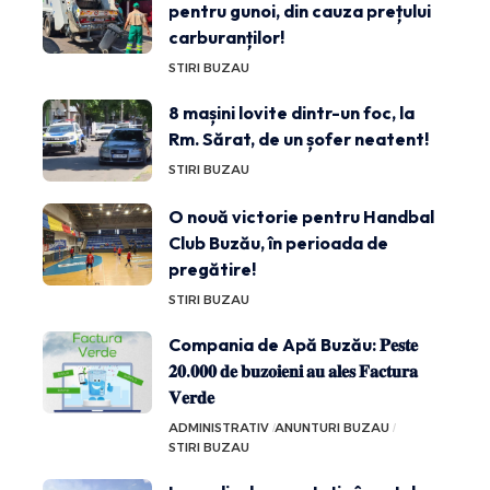
pentru gunoi, din cauza prețului
carburanților!
STIRI BUZAU
8 mașini lovite dintr-un foc, la
Rm. Sărat, de un șofer neatent!
STIRI BUZAU
O nouă victorie pentru Handbal
Club Buzău, în perioada de
pregătire!
STIRI BUZAU
Compania de Apă Buzău: 𝐏𝐞𝐬𝐭𝐞
𝟐𝟎.𝟎𝟎𝟎 𝐝𝐞 𝐛𝐮𝐳𝐨𝐢𝐞𝐧𝐢 𝐚𝐮 𝐚𝐥𝐞𝐬 𝐅𝐚𝐜𝐭𝐮𝐫𝐚
𝐕𝐞𝐫𝐝𝐞
ADMINISTRATIV
ANUNTURI BUZAU
STIRI BUZAU