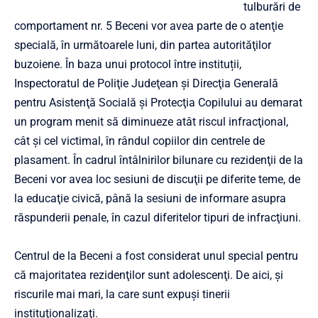
tulburări de
comportament nr. 5 Beceni vor avea parte de o atenţie
specială, în următoarele luni, din partea autorităţilor
buzoiene. În baza unui protocol între instituții,
Inspectoratul de Poliţie Judeţean şi Direcţia Generală
pentru Asistenţă Socială şi Protecţia Copilului au demarat
un program menit să diminueze atât riscul infracţional,
cât şi cel victimal, în rândul copiilor din centrele de
plasament. În cadrul întâlnirilor bilunare cu rezidenţii de la
Beceni vor avea loc sesiuni de discuţii pe diferite teme, de
la educaţie civică, până la sesiuni de informare asupra
răspunderii penale, în cazul diferitelor tipuri de infracţiuni.
Centrul de la Beceni a fost considerat unul special pentru
că majoritatea rezidenţilor sunt adolescenţi. De aici, şi
riscurile mai mari, la care sunt expuşi tinerii
instituţionalizaţi.