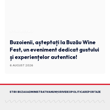
STIRI BUZAU
Buzoienii, așteptați la Buzău Wine
Fest, un eveniment dedicat gustului
și experiențelor autentice!
6 AUGUST 2026
STIRI BUZAU
ADMINISTRATIV
ANUNȚURI
VIDEO
POLITICA
REPORTAJE