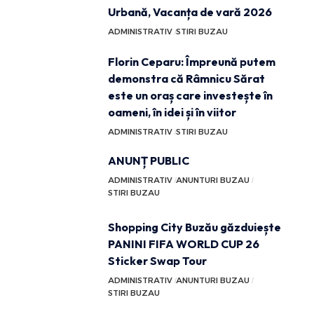
Urbană, Vacanța de vară 2026
ADMINISTRATIV
STIRI BUZAU
Florin Ceparu: Împreună putem
demonstra că Râmnicu Sărat
este un oraș care investește în
oameni, în idei și în viitor
ADMINISTRATIV
STIRI BUZAU
ANUNȚ PUBLIC
ADMINISTRATIV
ANUNTURI BUZAU
STIRI BUZAU
Shopping City Buzău găzduiește
PANINI FIFA WORLD CUP 26
Sticker Swap Tour
ADMINISTRATIV
ANUNTURI BUZAU
STIRI BUZAU