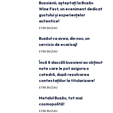
Buzoienii, așteptați la Buzău
Wine Fest, un eveniment dedicat
gustului și experiențelor
autentice!
STIRI BUZAU
Buzăul va avea, din nou, un
serviciu de ecarisaj!
STIRI BUZAU
Încă 8 dascăli buzoieni au obținut
note care le pot asigura o
catedră, după rezolvarea
contestațiilor la titularizare!
STIRI BUZAU
Metalul Buzău, tot mai
cosmopolită!
STIRI BUZAU