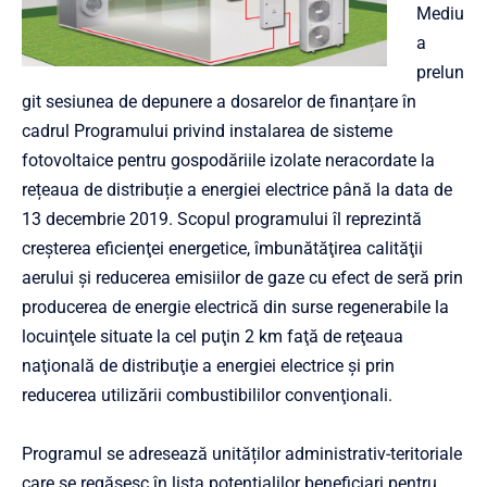
Mediu
a
prelun
git sesiunea de depunere a dosarelor de finanțare în
cadrul Programului privind instalarea de sisteme
fotovoltaice pentru gospodăriile izolate neracordate la
rețeaua de distribuție a energiei electrice până la data de
13 decembrie 2019. Scopul programului îl reprezintă
creşterea eficienţei energetice, îmbunătăţirea calităţii
aerului şi reducerea emisiilor de gaze cu efect de seră prin
producerea de energie electrică din surse regenerabile la
locuinţele situate la cel puţin 2 km faţă de reţeaua
naţională de distribuţie a energiei electrice şi prin
reducerea utilizării combustibililor convenţionali.
Programul se adresează unităților administrativ-teritoriale
care se regăsesc în lista potenţialilor beneficiari pentru