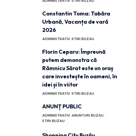
ADMINISTRATIV
STIRI BUZAU
Constantin Toma: Tabăra
Urbană, Vacanța de vară
2026
ADMINISTRATIV
STIRI BUZAU
Florin Ceparu: Împreună
putem demonstra că
Râmnicu Sărat este un oraș
care investește în oameni, în
idei și în viitor
ADMINISTRATIV
STIRI BUZAU
ANUNȚ PUBLIC
ADMINISTRATIV
ANUNTURI BUZAU
STIRI BUZAU
Shopping City Buzău