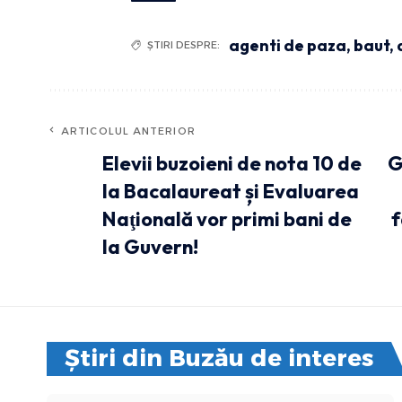
agenti de paza
,
baut
,
ȘTIRI DESPRE:
ARTICOLUL ANTERIOR
Elevii buzoieni de nota 10 de
G
la Bacalaureat și Evaluarea
Naţională vor primi bani de
f
la Guvern!
Știri din Buzău de interes