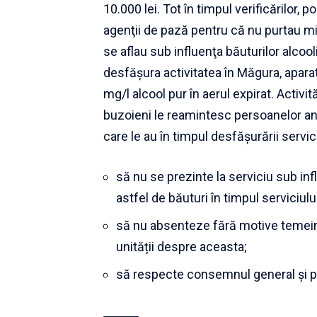
10.000 lei. Tot în timpul verificărilor, p
agenţii de pază pentru că nu purtau mi
se aflau sub influenţa băuturilor alcool
desfășura activitatea în Măgura, aparat
mg/l alcool pur în aerul expirat. Activită
buzoieni le reamintesc persoanelor ang
care le au în timpul desfășurării servici
să nu se prezinte la serviciu sub in
astfel de băuturi în timpul serviciului
să nu absenteze fără motive temeini
unității despre aceasta;
să respecte consemnul general și par