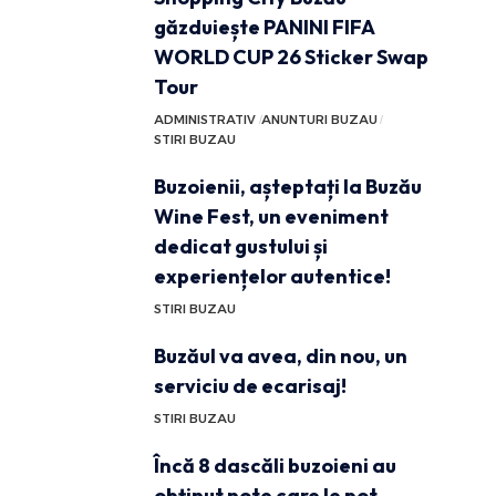
găzduiește PANINI FIFA
WORLD CUP 26 Sticker Swap
Tour
ADMINISTRATIV
ANUNTURI BUZAU
STIRI BUZAU
Buzoienii, așteptați la Buzău
Wine Fest, un eveniment
dedicat gustului și
experiențelor autentice!
STIRI BUZAU
Buzăul va avea, din nou, un
serviciu de ecarisaj!
STIRI BUZAU
Încă 8 dascăli buzoieni au
obținut note care le pot