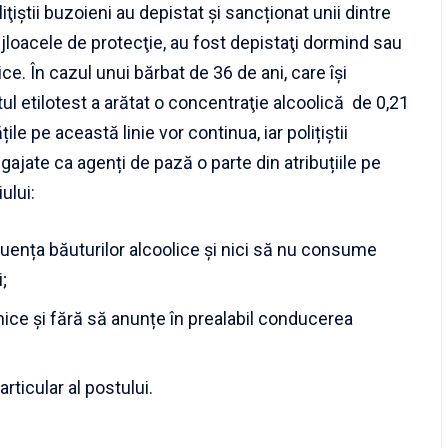
oliţiştii buzoieni au depistat și sancționat unii dintre
jloacele de protecţie, au fost depistaţi dormind sau
ice. În cazul unui bărbat de 36 de ani, care își
ul etilotest a arătat o concentraţie alcoolică de 0,21
țile pe această linie vor continua, iar polițiștii
ajate ca agenți de pază o parte din atribuțiile pe
ului:
fluența băuturilor alcoolice și nici să nu consume
;
ce și fără să anunțe în prealabil conducerea
ticular al postului.