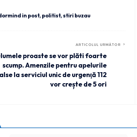
dormind in post
,
politist
,
stiri buzau
ARTICOLUL URMĂTOR
lumele proaste se vor plăti foarte
scump. Amenzile pentru apelurile
alse la serviciul unic de urgenţă 112
vor crește de 5 ori