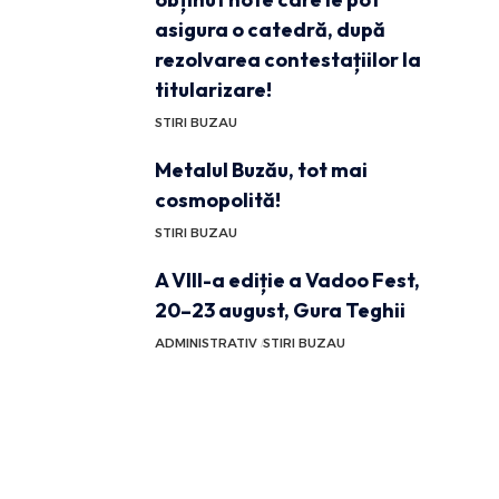
asigura o catedră, după
rezolvarea contestațiilor la
titularizare!
STIRI BUZAU
Metalul Buzău, tot mai
cosmopolită!
STIRI BUZAU
A VIII-a ediție a Vadoo Fest,
20–23 august, Gura Teghii
ADMINISTRATIV
STIRI BUZAU