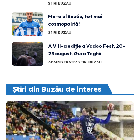
STIRI BUZAU
Metalul Buzău, tot mai
cosmopolită!
STIRI BUZAU
A VIII-a ediție a Vadoo Fest, 20–
23 august, Gura Teghii
ADMINISTRATIV
STIRI BUZAU
Știri din Buzău de interes