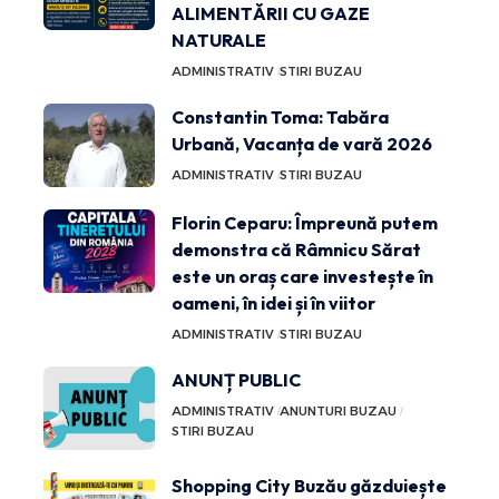
ALIMENTĂRII CU GAZE
NATURALE
ADMINISTRATIV
STIRI BUZAU
Constantin Toma: Tabăra
Urbană, Vacanța de vară 2026
ADMINISTRATIV
STIRI BUZAU
Florin Ceparu: Împreună putem
demonstra că Râmnicu Sărat
este un oraș care investește în
oameni, în idei și în viitor
ADMINISTRATIV
STIRI BUZAU
ANUNȚ PUBLIC
ADMINISTRATIV
ANUNTURI BUZAU
STIRI BUZAU
Shopping City Buzău găzduiește