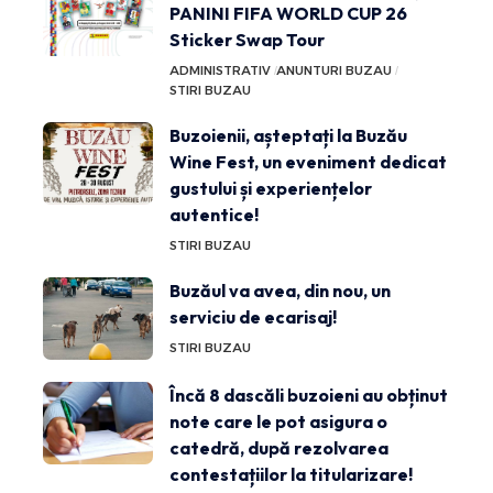
PANINI FIFA WORLD CUP 26
Sticker Swap Tour
ADMINISTRATIV
ANUNTURI BUZAU
STIRI BUZAU
Buzoienii, așteptați la Buzău
Wine Fest, un eveniment dedicat
gustului și experiențelor
autentice!
STIRI BUZAU
Buzăul va avea, din nou, un
serviciu de ecarisaj!
STIRI BUZAU
Încă 8 dascăli buzoieni au obținut
note care le pot asigura o
catedră, după rezolvarea
contestațiilor la titularizare!