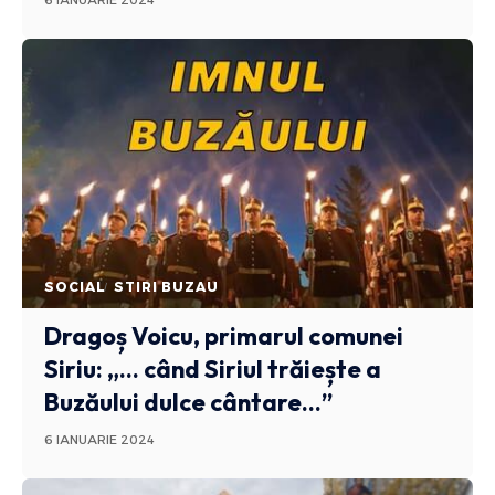
6 IANUARIE 2024
SOCIAL
STIRI BUZAU
Dragoș Voicu, primarul comunei
Siriu: „… când Siriul trăiește a
Buzăului dulce cântare…”
6 IANUARIE 2024