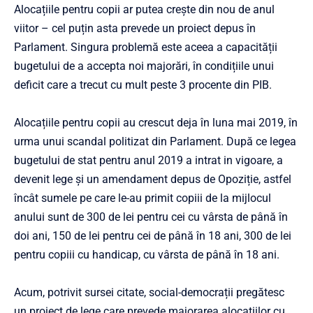
Alocațiile pentru copii ar putea crește din nou de anul
viitor – cel puțin asta prevede un proiect depus în
Parlament. Singura problemă este aceea a capacității
bugetului de a accepta noi majorări, în condițiile unui
deficit care a trecut cu mult peste 3 procente din PIB.
Alocațiile pentru copii au crescut deja în luna mai 2019, în
urma unui scandal politizat din Parlament. După ce legea
bugetului de stat pentru anul 2019 a intrat in vigoare, a
devenit lege și un amendament depus de Opoziție, astfel
încât sumele pe care le-au primit copiii de la mijlocul
anului sunt de 300 de lei pentru cei cu vârsta de până în
doi ani, 150 de lei pentru cei de până în 18 ani, 300 de lei
pentru copiii cu handicap, cu vârsta de până în 18 ani.
Acum, potrivit sursei citate, social-democrații pregătesc
un proiect de lege care prevede majorarea alocațiilor cu