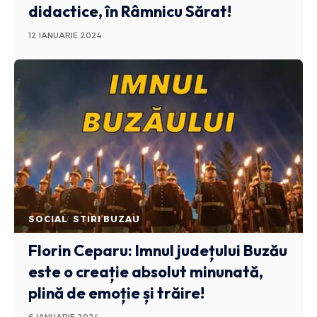
didactice, în Râmnicu Sărat!
12 IANUARIE 2024
SOCIAL
STIRI BUZAU
Florin Ceparu: Imnul județului Buzău
este o creație absolut minunată,
plină de emoție și trăire!