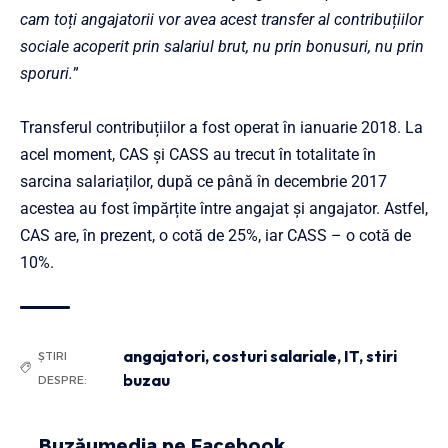
cam toți angajatorii vor avea acest transfer al contribuțiilor
sociale acoperit prin salariul brut, nu prin bonusuri, nu prin
sporuri.
”
Transferul contribuțiilor a fost operat în ianuarie 2018. La
acel moment, CAS și CASS au trecut în totalitate în
sarcina salariaților, după ce până în decembrie 2017
acestea au fost împărțite între angajat și angajator. Astfel,
CAS are, în prezent, o cotă de 25%, iar CASS – o cotă de
10%.
angajatori
,
costuri salariale
,
IT
,
stiri
ȘTIRI
buzau
DESPRE:
Buzăumedia pe Facebook