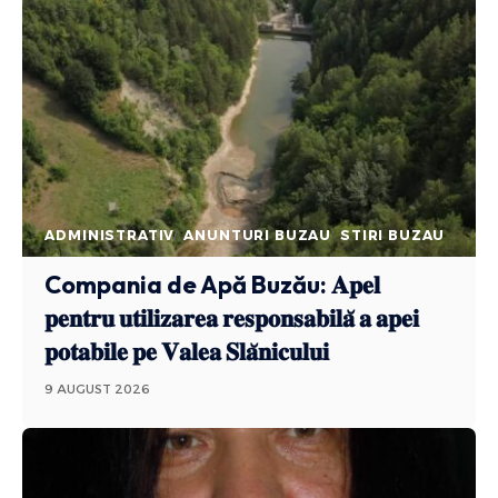
ADMINISTRATIV
ANUNTURI BUZAU
STIRI BUZAU
Compania de Apă Buzău: 𝐀𝐩𝐞𝐥
𝐩𝐞𝐧𝐭𝐫𝐮 𝐮𝐭𝐢𝐥𝐢𝐳𝐚𝐫𝐞𝐚 𝐫𝐞𝐬𝐩𝐨𝐧𝐬𝐚𝐛𝐢𝐥𝐚̆ 𝐚 𝐚𝐩𝐞𝐢
𝐩𝐨𝐭𝐚𝐛𝐢𝐥𝐞 𝐩𝐞 𝐕𝐚𝐥𝐞𝐚 𝐒𝐥𝐚̆𝐧𝐢𝐜𝐮𝐥𝐮𝐢
9 AUGUST 2026