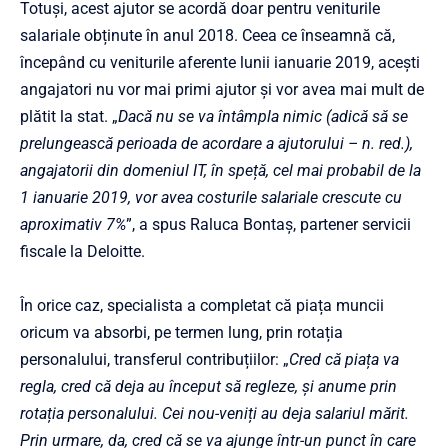
Totuși, acest ajutor se acordă doar pentru veniturile
salariale obținute în anul 2018. Ceea ce înseamnă că,
începând cu veniturile aferente lunii ianuarie 2019, acești
angajatori nu vor mai primi ajutor și vor avea mai mult de
plătit la stat. „
Dacă nu se va întâmpla nimic (adică să se
prelungească perioada de acordare a ajutorului – n. red.),
angajatorii din domeniul IT, în speță, cel mai probabil de la
1 ianuarie 2019, vor avea costurile salariale crescute cu
aproximativ 7%
”, a spus Raluca Bontaș, partener servicii
fiscale la Deloitte.
În orice caz, specialista a completat că piața muncii
oricum va absorbi, pe termen lung, prin rotația
personalului, transferul contribuțiilor: „
Cred că piața va
regla, cred că deja au început să regleze, și anume prin
rotația personalului. Cei nou-veniți au deja salariul mărit.
Prin urmare, da, cred că se va ajunge într-un punct în care