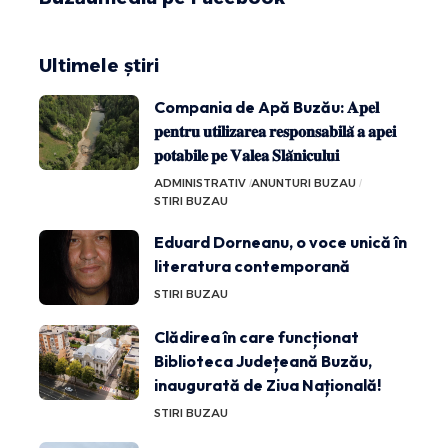
Ultimele știri
Compania de Apă Buzău: 𝐀𝐩𝐞𝐥
𝐩𝐞𝐧𝐭𝐫𝐮 𝐮𝐭𝐢𝐥𝐢𝐳𝐚𝐫𝐞𝐚 𝐫𝐞𝐬𝐩𝐨𝐧𝐬𝐚𝐛𝐢𝐥𝐚̆ 𝐚 𝐚𝐩𝐞𝐢
𝐩𝐨𝐭𝐚𝐛𝐢𝐥𝐞 𝐩𝐞 𝐕𝐚𝐥𝐞𝐚 𝐒𝐥𝐚̆𝐧𝐢𝐜𝐮𝐥𝐮𝐢
ADMINISTRATIV
ANUNTURI BUZAU
STIRI BUZAU
Eduard Dorneanu, o voce unică în
literatura contemporană
STIRI BUZAU
Clădirea în care funcționat
Biblioteca Județeană Buzău,
inaugurată de Ziua Națională!
STIRI BUZAU