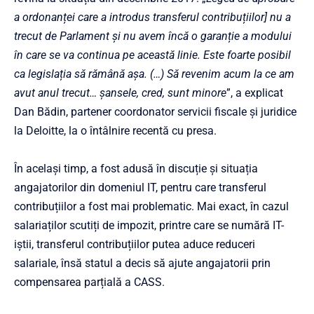
a ordonanței care a introdus transferul contribuțiilor] nu a
trecut de Parlament și nu avem încă o garanție a modului
în care se va continua pe această linie. Este foarte posibil
ca legislația să rămână așa. (…) Să revenim acum la ce am
avut anul trecut… șansele, cred, sunt minore
”, a explicat
Dan Bădin, partener coordonator servicii fiscale și juridice
la Deloitte, la o întâlnire recentă cu presa.
În același timp, a fost adusă în discuție și situația
angajatorilor din domeniul IT, pentru care transferul
contribuțiilor a fost mai problematic. Mai exact, în cazul
salariaților scutiți de impozit, printre care se numără IT-
iștii, transferul contribuțiilor putea aduce reduceri
salariale, însă statul a decis să ajute angajatorii prin
compensarea parțială a CASS.