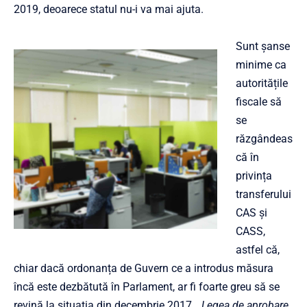
2019, deoarece statul nu-i va mai ajuta.
Sunt șanse
minime ca
autoritățile
fiscale să
se
răzgândeas
că în
privința
transferului
CAS și
CASS,
astfel că,
chiar dacă ordonanța de Guvern ce a introdus măsura
încă este dezbătută în Parlament, ar fi foarte greu să se
revină la situația din decembrie 2017. „
Legea de aprobare