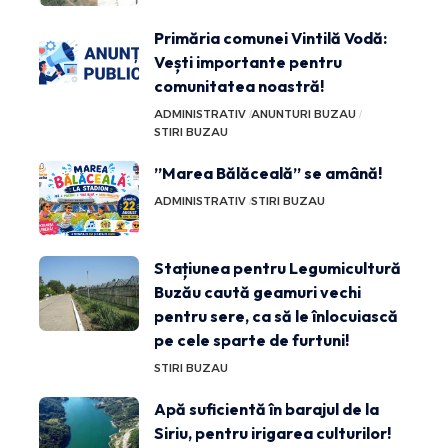
Primăria comunei Vintilă Vodă:
Vești importante pentru
comunitatea noastră!
ADMINISTRATIV
ANUNTURI BUZAU
STIRI BUZAU
”Marea Bălăceală” se amână!
ADMINISTRATIV
STIRI BUZAU
Stațiunea pentru Legumicultură
Buzău caută geamuri vechi
pentru sere, ca să le înlocuiască
pe cele sparte de furtuni!
STIRI BUZAU
Apă suficientă în barajul de la
Siriu, pentru irigarea culturilor!