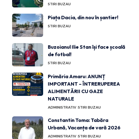
STIRI BUZAU
Piața Dacia, din nou în șantier!
STIRI BUZAU
Buzoianul Ilie Stan își face școală
de fotbal!
STIRI BUZAU
Primăria Amaru: ANUNȚ
IMPORTANT – ÎNTRERUPEREA
ALIMENTĂRII CU GAZE
NATURALE
ADMINISTRATIV
STIRI BUZAU
Constantin Toma: Tabăra
Urbană, Vacanța de vară 2026
ADMINISTRATIV
STIRI BUZAU