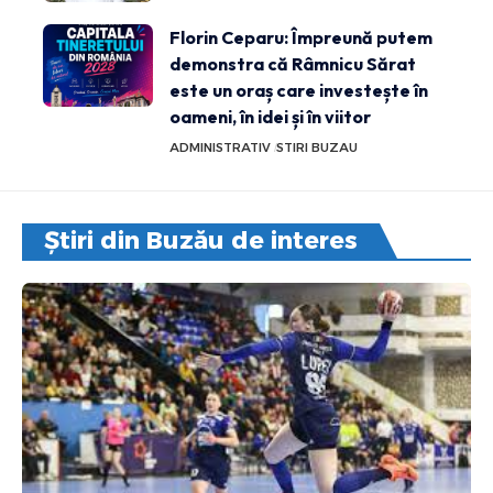
Florin Ceparu: Împreună putem
demonstra că Râmnicu Sărat
este un oraș care investește în
oameni, în idei și în viitor
ADMINISTRATIV
STIRI BUZAU
Știri din Buzău de interes