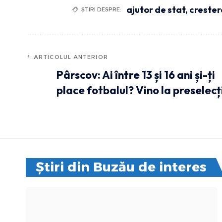
ajutor de stat
,
crester
ȘTIRI DESPRE:
ARTICOLUL ANTERIOR
Pârscov: Ai între 13 și 16 ani și-ți
place fotbalul? Vino la preselecț
Știri din Buzău de interes