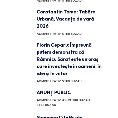
ADMINISTRATIV
STIRI BUZAU
Constantin Toma: Tabăra
Urbană, Vacanța de vară
2026
ADMINISTRATIV
STIRI BUZAU
Florin Ceparu: Împreună
putem demonstra că
Râmnicu Sărat este un oraș
care investește în oameni, în
idei și în viitor
ADMINISTRATIV
STIRI BUZAU
ANUNȚ PUBLIC
ADMINISTRATIV
ANUNTURI BUZAU
STIRI BUZAU
Shopping City Buzău