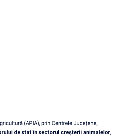
Agricultură (APIA), prin Centrele Județene,
orului de stat
în sectorul creșterii animalelor
,