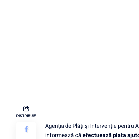
DISTRIBUIE
Agenția de Plăți şi Intervenție pentru 
informează că
efectuează plata
ajut