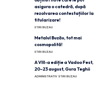
asigura o catedră, după
rezolvarea contestațiilor la
titularizare!
STIRI BUZAU
Metalul Buzău, tot mai
cosmopolită!
STIRI BUZAU
A VIII-a ediție a Vadoo Fest,
20–23 august, Gura Teghii
ADMINISTRATIV
STIRI BUZAU