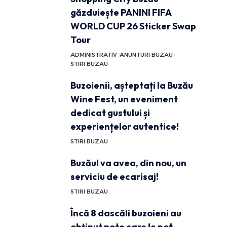
găzduiește PANINI FIFA
WORLD CUP 26 Sticker Swap
Tour
ADMINISTRATIV
ANUNTURI BUZAU
STIRI BUZAU
Buzoienii, așteptați la Buzău
Wine Fest, un eveniment
dedicat gustului și
experiențelor autentice!
STIRI BUZAU
Buzăul va avea, din nou, un
serviciu de ecarisaj!
STIRI BUZAU
Încă 8 dascăli buzoieni au
obținut note care le pot