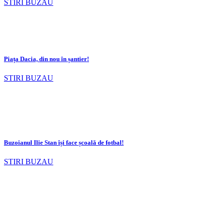
STIRI BUZAU
Piața Dacia, din nou în șantier!
STIRI BUZAU
Buzoianul Ilie Stan își face școală de fotbal!
STIRI BUZAU