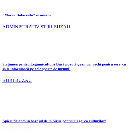
”Marea Bălăceală” se amână!
ADMINISTRATIV
STIRI BUZAU
Stațiunea pentru Legumicultură Buzău caută geamuri vechi pentru sere, ca
să le înlocuiască pe cele sparte de furtuni!
STIRI BUZAU
Apă suficientă în barajul de la Siriu, pentru irigarea culturilor!