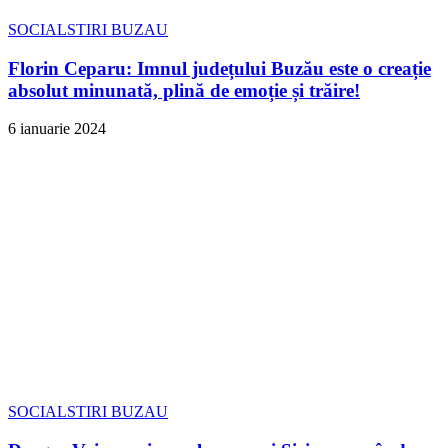
SOCIAL
STIRI BUZAU
Florin Ceparu: Imnul județului Buzău este o creație
absolut minunată, plină de emoție și trăire!
6 ianuarie 2024
SOCIAL
STIRI BUZAU