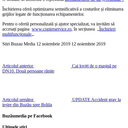
Închirierea oferă optimizarea semnificativă a costurilor și eliminarea
grijilor legate de funcționarea echipamentelor.
Pentru o ofertă personalizată și ajutor specializat, va invităm să
accesați pagina
www.copierservice.ro
, în secțiunea „
Închirieri
multifuncționale
„.
Stiri Buzau Media
12 noiembrie 2019
12 noiembrie 2019
Articolul anterior
Cai loviți de o mașină pe
DN10. Două persoane rănite
Articolul următor
UPDATE Accident grav la
ieșire din Buzău spre Brăila
Buzăumedia pe Facebook
Ultimele știri