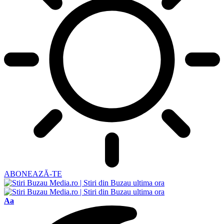
ABONEAZĂ-TE
Ajustor
Aa
de
font