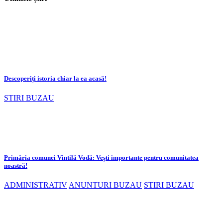
Descoperiți istoria chiar la ea acasă!
STIRI BUZAU
Primăria comunei Vintilă Vodă: Vești importante pentru comunitatea
noastră!
ADMINISTRATIV
ANUNTURI BUZAU
STIRI BUZAU