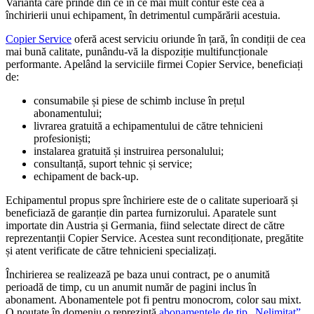
Varianta care prinde din ce în ce mai mult contur este cea a
închirierii unui echipament, în detrimentul cumpărării acestuia.
Copier Service
oferă acest serviciu oriunde în țară, în condiții de cea
mai bună calitate, punându-vă la dispoziție multifuncționale
performante. Apelând la serviciile firmei Copier Service, beneficiați
de:
consumabile și piese de schimb incluse în prețul
abonamentului;
livrarea gratuită a echipamentului de către tehnicieni
profesioniști;
instalarea gratuită și instruirea personalului;
consultanță, suport tehnic și service;
echipament de back-up.
Echipamentul propus spre închiriere este de o calitate superioară și
beneficiază de garanție din partea furnizorului. Aparatele sunt
importate din Austria și Germania, fiind selectate direct de către
reprezentanții Copier Service. Acestea sunt recondiționate, pregătite
și atent verificate de către tehnicieni specializați.
Închirierea se realizează pe baza unui contract, pe o anumită
perioadă de timp, cu un anumit număr de pagini inclus în
abonament. Abonamentele pot fi pentru monocrom, color sau mixt.
O noutate în domeniu o reprezintă
abonamentele de tip „Nelimitat”.