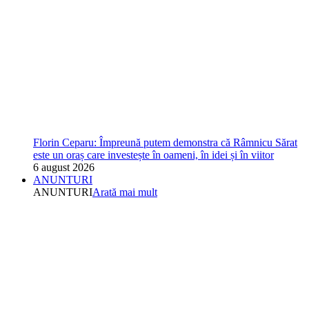
Florin Ceparu: Împreună putem demonstra că Râmnicu Sărat
este un oraș care investește în oameni, în idei și în viitor
6 august 2026
ANUNTURI
ANUNTURI
Arată mai mult