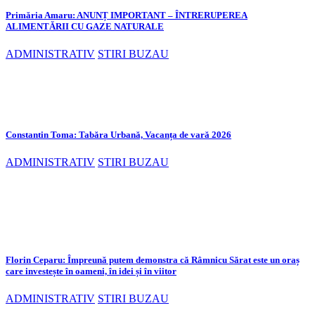
Primăria Amaru: ANUNȚ IMPORTANT – ÎNTRERUPEREA
ALIMENTĂRII CU GAZE NATURALE
ADMINISTRATIV
STIRI BUZAU
Constantin Toma: Tabăra Urbană, Vacanța de vară 2026
ADMINISTRATIV
STIRI BUZAU
Florin Ceparu: Împreună putem demonstra că Râmnicu Sărat este un oraș
care investește în oameni, în idei și în viitor
ADMINISTRATIV
STIRI BUZAU