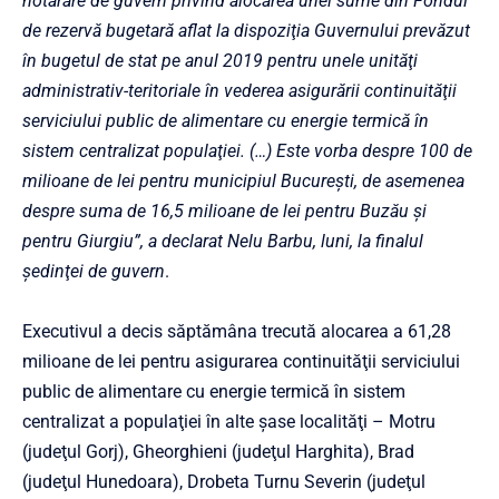
hotărâre de guvern privind alocarea unei sume din Fondul
de rezervă bugetară aflat la dispoziţia Guvernului prevăzut
în bugetul de stat pe anul 2019 pentru unele unităţi
administrativ-teritoriale în vederea asigurării continuităţii
serviciului public de alimentare cu energie termică în
sistem centralizat populaţiei. (…) Este vorba despre 100 de
milioane de lei pentru municipiul Bucureşti, de asemenea
despre suma de 16,5 milioane de lei pentru Buzău şi
pentru Giurgiu”, a declarat Nelu Barbu, luni, la finalul
şedinţei de guvern
.
Executivul a decis săptămâna trecută alocarea a 61,28
milioane de lei pentru asigurarea continuităţii serviciului
public de alimentare cu energie termică în sistem
centralizat a populaţiei în alte şase localităţi – Motru
(judeţul Gorj), Gheorghieni (judeţul Harghita), Brad
(judeţul Hunedoara), Drobeta Turnu Severin (judeţul