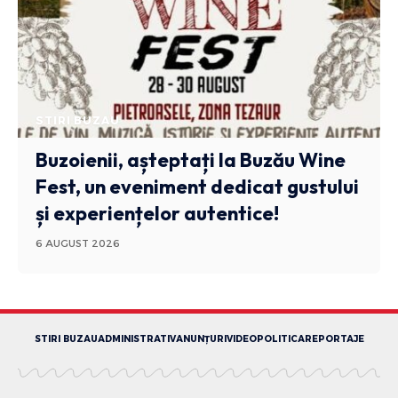
STIRI BUZAU
Buzoienii, așteptați la Buzău Wine
Fest, un eveniment dedicat gustului
și experiențelor autentice!
6 AUGUST 2026
STIRI BUZAU
ADMINISTRATIV
ANUNȚURI
VIDEO
POLITICA
REPORTAJE