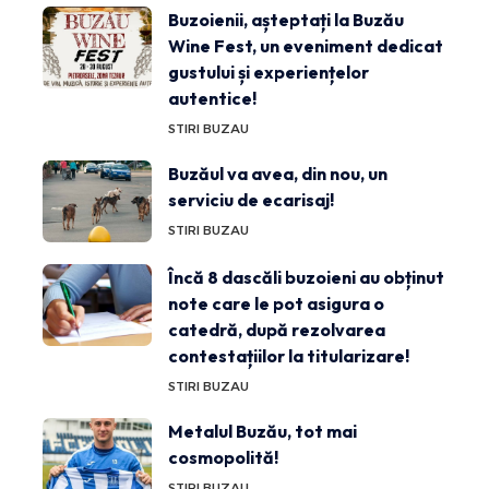
Buzoienii, așteptați la Buzău
Wine Fest, un eveniment dedicat
gustului și experiențelor
autentice!
STIRI BUZAU
Buzăul va avea, din nou, un
serviciu de ecarisaj!
STIRI BUZAU
Încă 8 dascăli buzoieni au obținut
note care le pot asigura o
catedră, după rezolvarea
contestațiilor la titularizare!
STIRI BUZAU
Metalul Buzău, tot mai
cosmopolită!
STIRI BUZAU