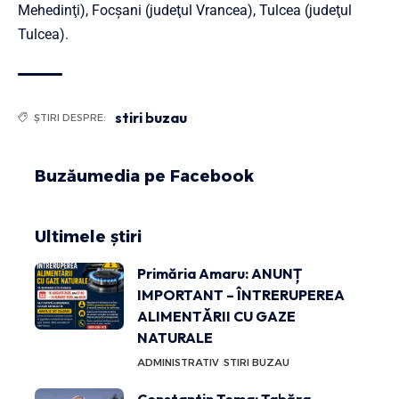
Mehedinţi), Focşani (judeţul Vrancea), Tulcea (judeţul
Tulcea).
stiri buzau
ȘTIRI DESPRE:
Buzăumedia pe Facebook
Ultimele știri
Primăria Amaru: ANUNȚ
IMPORTANT – ÎNTRERUPEREA
ALIMENTĂRII CU GAZE
NATURALE
ADMINISTRATIV
STIRI BUZAU
Constantin Toma: Tabăra