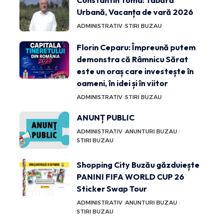
Urbană, Vacanța de vară 2026
ADMINISTRATIV
STIRI BUZAU
Florin Ceparu: Împreună putem
demonstra că Râmnicu Sărat
este un oraș care investește în
oameni, în idei și în viitor
ADMINISTRATIV
STIRI BUZAU
ANUNȚ PUBLIC
ADMINISTRATIV
ANUNTURI BUZAU
STIRI BUZAU
Shopping City Buzău găzduiește
PANINI FIFA WORLD CUP 26
Sticker Swap Tour
ADMINISTRATIV
ANUNTURI BUZAU
STIRI BUZAU