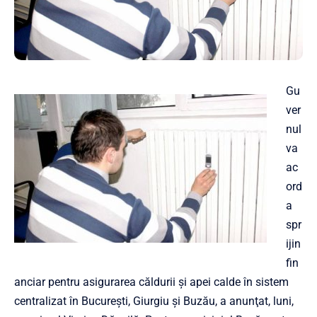
Gu
ver
nul
va
ac
ord
a
spr
ijin
fin
anciar pentru asigurarea căldurii şi apei calde în sistem
centralizat în Bucureşti, Giurgiu şi Buzău, a anunţat, luni,