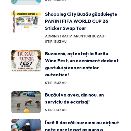
Shopping City Buzău găzduiește
PANINI FIFA WORLD CUP 26
Sticker Swap Tour
ADMINISTRATIV
ANUNTURI BUZAU
STIRI BUZAU
Buzoienii, așteptați la Buzău
Wine Fest, un eveniment dedicat
gustului și experiențelor
autentice!
STIRI BUZAU
Buzăul va avea, din nou, un
serviciu de ecarisaj!
STIRI BUZAU
Încă 8 dascăli buzoieni au obținut
note care le pot asigura o