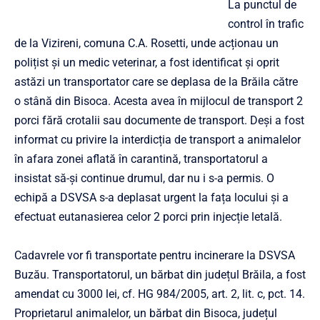
La punctul de
control în trafic
de la Vizireni, comuna C.A. Rosetti, unde acționau un
polițist și un medic veterinar, a fost identificat și oprit
astăzi un transportator care se deplasa de la Brăila către
o stână din Bisoca. Acesta avea în mijlocul de transport 2
porci fără crotalii sau documente de transport. Deși a fost
informat cu privire la interdicția de transport a animalelor
în afara zonei aflată în carantină, transportatorul a
insistat să-și continue drumul, dar nu i s-a permis. O
echipă a DSVSA s-a deplasat urgent la fața locului și a
efectuat eutanasierea celor 2 porci prin injecție letală.
Cadavrele vor fi transportate pentru incinerare la DSVSA
Buzău. Transportatorul, un bărbat din județul Brăila, a fost
amendat cu 3000 lei, cf. HG 984/2005, art. 2, lit. c, pct. 14.
Proprietarul animalelor, un bărbat din Bisoca, județul