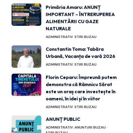
Primăria Amaru: ANUNȚ
IMPORTANT – ÎNTRERUPEREA
ALIMENTĂRII CU GAZE
NATURALE
ADMINISTRATIV
STIRI BUZAU
Constantin Toma: Tabăra
Urbană, Vacanța de vară 2026
ADMINISTRATIV
STIRI BUZAU
Florin Ceparu: Împreună putem
demonstra că Râmnicu Sărat
este un oraș care investește în
oameni, în idei și în viitor
ADMINISTRATIV
STIRI BUZAU
ANUNȚ PUBLIC
ADMINISTRATIV
ANUNTURI BUZAU
STIRI BUZAU