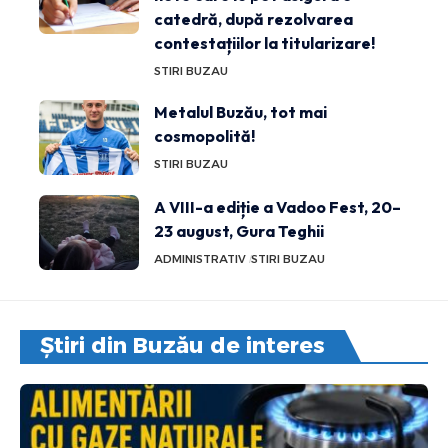
catedră, după rezolvarea
contestațiilor la titularizare!
STIRI BUZAU
Metalul Buzău, tot mai
cosmopolită!
STIRI BUZAU
A VIII-a ediție a Vadoo Fest, 20–
23 august, Gura Teghii
ADMINISTRATIV
STIRI BUZAU
Știri din Buzău de interes