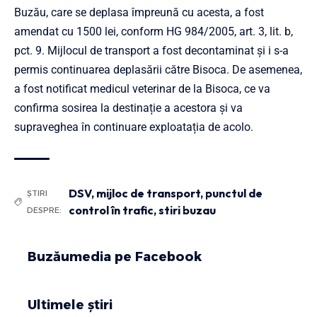
Buzău, care se deplasa împreună cu acesta, a fost
amendat cu 1500 lei, conform HG 984/2005, art. 3, lit. b,
pct. 9. Mijlocul de transport a fost decontaminat și i s-a
permis continuarea deplasării către Bisoca. De asemenea,
a fost notificat medicul veterinar de la Bisoca, ce va
confirma sosirea la destinație a acestora și va
supraveghea în continuare exploatația de acolo.
DSV
,
mijloc de transport
,
punctul de
ȘTIRI
control în trafic
,
stiri buzau
DESPRE:
Buzăumedia pe Facebook
Ultimele știri