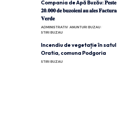
Compania de Apă Buzău: 𝐏𝐞𝐬𝐭𝐞
𝟐𝟎.𝟎𝟎𝟎 𝐝𝐞 𝐛𝐮𝐳𝐨𝐢𝐞𝐧𝐢 𝐚𝐮 𝐚𝐥𝐞𝐬 𝐅𝐚𝐜𝐭𝐮𝐫𝐚
𝐕𝐞𝐫𝐝𝐞
ADMINISTRATIV
ANUNTURI BUZAU
STIRI BUZAU
Incendiu de vegetație în satul
Oratia, comuna Podgoria
STIRI BUZAU