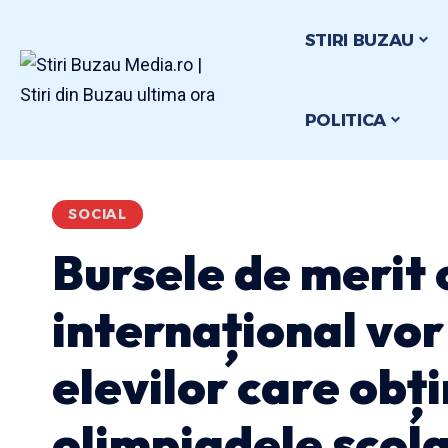
STIRI BUZAU
POLITICA
SOCIAL
Bursele de merit 
internațional vor 
elevilor care obți
olimpiadele şcola