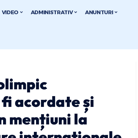
VIDEO
ADMINISTRATIV
ANUNTURI
olimpic
fi acordate și
n mențiuni la
re internaționale