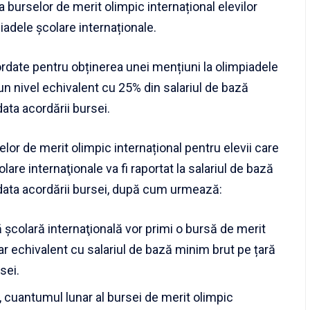
burselor de merit olimpic internațional elevilor
mpiadele școlare internaționale.
rdate pentru obținerea unei mențiuni la olimpiadele
a un nivel echivalent cu 25% din salariul de bază
data acordării bursei.
or de merit olimpic internațional pentru elevii care
şcolare internaţionale va fi raportat la salariul de bază
a data acordării bursei, după cum urmează:
dă școlară internaţională vor primi o bursă de merit
ar echivalent cu salariul de bază minim brut pe țară
sei.
ea, cuantumul lunar al bursei de merit olimpic