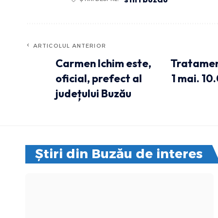
ARTICOLUL ANTERIOR
Carmen Ichim este,
Tratament
oficial, prefect al
1 mai. 10
județului Buzău
Știri din Buzău de interes