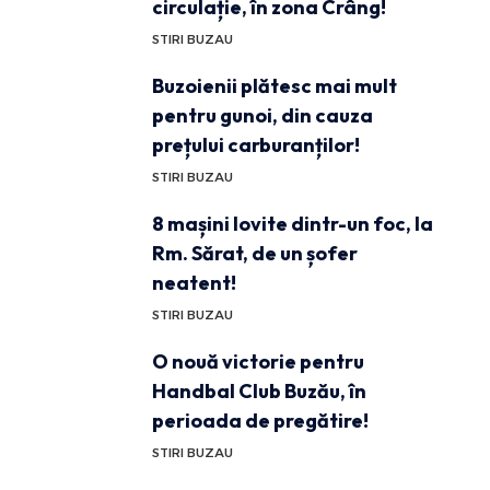
circulație, în zona Crâng!
STIRI BUZAU
Buzoienii plătesc mai mult
pentru gunoi, din cauza
prețului carburanților!
STIRI BUZAU
8 mașini lovite dintr-un foc, la
Rm. Sărat, de un șofer
neatent!
STIRI BUZAU
O nouă victorie pentru
Handbal Club Buzău, în
perioada de pregătire!
STIRI BUZAU