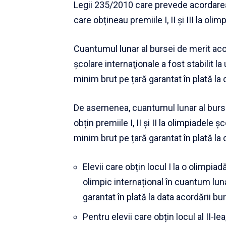
Legii 235/2010 care prevede acordarea 
care obțineau premiile I, II și III la oli
Cuantumul lunar al bursei de merit aco
şcolare internaţionale a fost stabilit l
minim brut pe țară garantat în plată la 
De asemenea, cuantumul lunar al bursel
obțin premiile I, II și II la olimpiadele 
minim brut pe țară garantat în plată l
Elevii care obțin locul I la o olimpia
olimpic internațional în cuantum lun
garantat în plată la data acordării bur
Pentru elevii care obțin locul al II-l