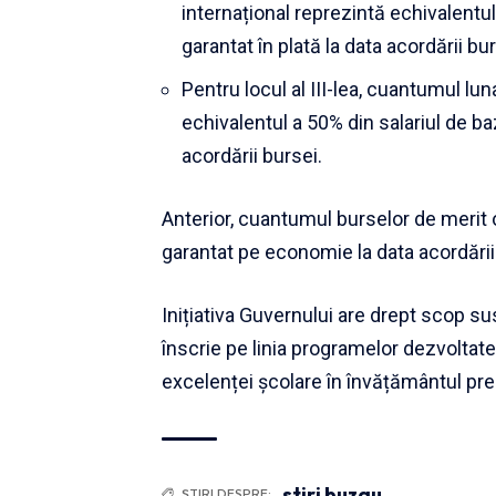
internațional reprezintă echivalentu
garantat în plată la data acordării bur
Pentru locul al III-lea, cuantumul lun
echivalentul a 50% din salariul de ba
acordării bursei.
Anterior, cuantumul burselor de merit o
garantat pe economie la data acordării
Inițiativa Guvernului are drept scop s
înscrie pe linia programelor dezvoltat
excelenței şcolare în învățământul pre
stiri buzau
ȘTIRI DESPRE: