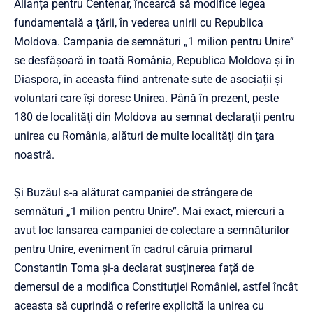
Alianța pentru Centenar, încearcă să modifice legea
fundamentală a țării, în vederea unirii cu Republica
Moldova. Campania de semnături „1 milion pentru Unire”
se desfășoară în toată România, Republica Moldova și în
Diaspora, în aceasta fiind antrenate sute de asociații și
voluntari care își doresc Unirea. Până în prezent, peste
180 de localităţi din Moldova au semnat declaraţii pentru
unirea cu România, alături de multe localităţi din ţara
noastră.
Și Buzăul s-a alăturat campaniei de strângere de
semnături „1 milion pentru Unire”. Mai exact, miercuri a
avut loc lansarea campaniei de colectare a semnăturilor
pentru Unire, eveniment în cadrul căruia primarul
Constantin Toma și-a declarat susținerea față de
demersul de a modifica Constituției României, astfel încât
aceasta să cuprindă o referire explicită la unirea cu