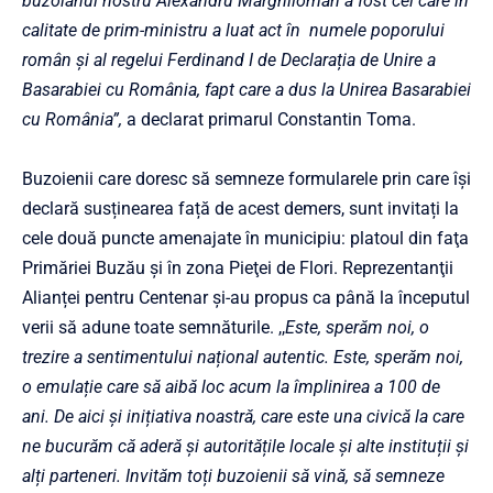
buzoianul nostru Alexandru Marghiloman a fost cel care în
calitate de prim-ministru a luat act în numele poporului
român și al regelui Ferdinand I de Declarația de Unire a
Basarabiei cu România, fapt care a dus la Unirea Basarabiei
cu România”,
a declarat primarul Constantin Toma.
Buzoienii care doresc să semneze formularele prin care își
declară susținearea față de acest demers, sunt invitați la
cele două puncte amenajate în municipiu: platoul din faţa
Primăriei Buzău şi în zona Pieţei de Flori. Reprezentanţii
Alianței pentru Centenar și-au propus ca până la începutul
verii să adune toate semnăturile. ,,
Este, sperăm noi, o
trezire a sentimentului național autentic. Este, sperăm noi,
o emulație care să aibă loc acum la împlinirea a 100 de
ani. De aici și inițiativa noastră, care este una civică la care
ne bucurăm că aderă și autoritățile locale și alte instituții și
alți parteneri. Invităm toți buzoienii să vină, să semneze