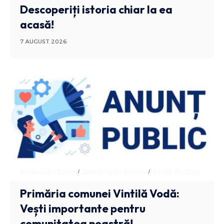
Descoperiți istoria chiar la ea
acasă!
7 AUGUST 2026
ADMINISTRATIV
ANUNTURI BUZAU
STIRI BUZAU
Primăria comunei Vintilă Vodă:
Vești importante pentru
comunitatea noastră!