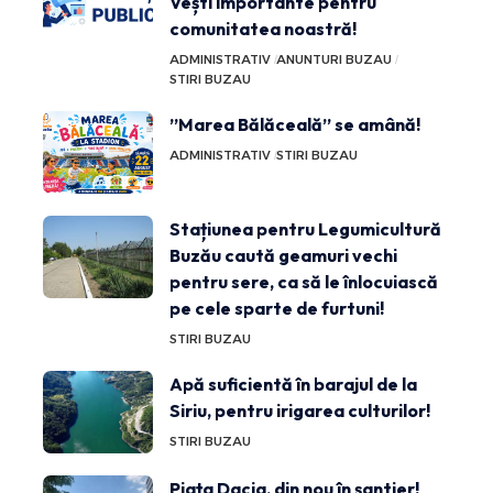
Vești importante pentru
comunitatea noastră!
ADMINISTRATIV
ANUNTURI BUZAU
STIRI BUZAU
”Marea Bălăceală” se amână!
ADMINISTRATIV
STIRI BUZAU
Stațiunea pentru Legumicultură
Buzău caută geamuri vechi
pentru sere, ca să le înlocuiască
pe cele sparte de furtuni!
STIRI BUZAU
Apă suficientă în barajul de la
Siriu, pentru irigarea culturilor!
STIRI BUZAU
Piața Dacia, din nou în șantier!