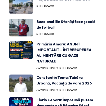
STIRI BUZAU
Buzoianul Ilie Stan își face școală
de fotbal!
STIRI BUZAU
Primăria Amaru: ANUNȚ
IMPORTANT – ÎNTRERUPEREA
ALIMENTĂRII CU GAZE
NATURALE
ADMINISTRATIV
STIRI BUZAU
Constantin Toma: Tabăra
Urbană, Vacanța de vară 2026
ADMINISTRATIV
STIRI BUZAU
Florin Ceparu: Împreună putem
demonstra că Râmnicu Sărat