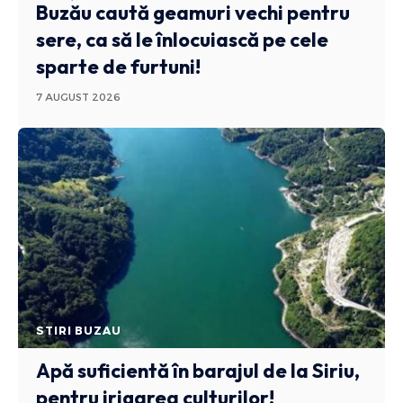
Buzău caută geamuri vechi pentru
sere, ca să le înlocuiască pe cele
sparte de furtuni!
7 AUGUST 2026
STIRI BUZAU
Apă suficientă în barajul de la Siriu,
pentru irigarea culturilor!