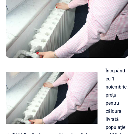
Începând
cu 1
noiembrie,
preţul
pentru
căldura
livrată
populaţiei