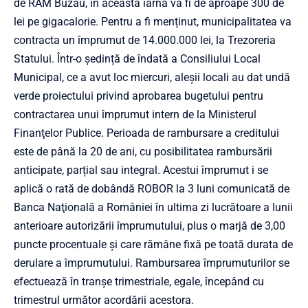
de RAM Buzău, în această iarnă va fi de aproape 300 de
lei pe gigacalorie. Pentru a fi menținut, municipalitatea va
contracta un împrumut de 14.000.000 lei, la Trezoreria
Statului. Într-o ședință de îndată a Consiliului Local
Municipal, ce a avut loc miercuri, aleșii locali au dat undă
verde proiectului privind aprobarea bugetului pentru
contractarea unui împrumut intern de la Ministerul
Finanţelor Publice. Perioada de rambursare a creditului
este de până la 20 de ani, cu posibilitatea rambursării
anticipate, parțial sau integral. Acestui împrumut i se
aplică o rată de dobândă ROBOR la 3 luni comunicată de
Banca Naţională a României în ultima zi lucrătoare a lunii
anterioare autorizării împrumutului, plus o marjă de 3,00
puncte procentuale şi care rămâne fixă pe toată durata de
derulare a împrumutului. Rambursarea împrumuturilor se
efectuează în tranşe trimestriale, egale, începând cu
trimestrul următor acordării acestora.