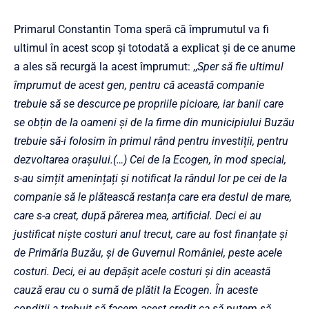
Primarul Constantin Toma speră că împrumutul va fi
ultimul în acest scop și totodată a explicat și de ce anume
a ales să recurgă la acest împrumut: ,,
Sper să fie ultimul
împrumut de acest gen, pentru că această companie
trebuie să se descurce pe propriile picioare, iar banii care
se obțin de la oameni și de la firme din municipiului Buzău
trebuie să-i folosim în primul rând pentru investiții, pentru
dezvoltarea orașului.(…) Cei de la Ecogen, în mod special,
s-au simțit amenințați și notificat la rândul lor pe cei de la
companie să le plătească restanța care era destul de mare,
care s-a creat, după părerea mea, artificial. Deci ei au
justificat niște costuri anul trecut, care au fost finanțate și
de Primăria Buzău, și de Guvernul României, peste acele
costuri. Deci, ei au depășit acele costuri și din această
cauză erau cu o sumă de plătit la Ecogen. În aceste
condiții a trebuit să facem acest credit ca să putem să