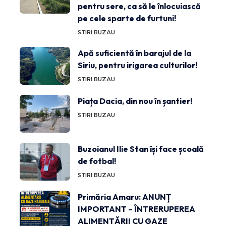
pentru sere, ca să le înlocuiască
pe cele sparte de furtuni!
STIRI BUZAU
Apă suficientă în barajul de la
Siriu, pentru irigarea culturilor!
STIRI BUZAU
Piața Dacia, din nou în șantier!
STIRI BUZAU
Buzoianul Ilie Stan își face școală
de fotbal!
STIRI BUZAU
Primăria Amaru: ANUNȚ
IMPORTANT – ÎNTRERUPEREA
ALIMENTĂRII CU GAZE