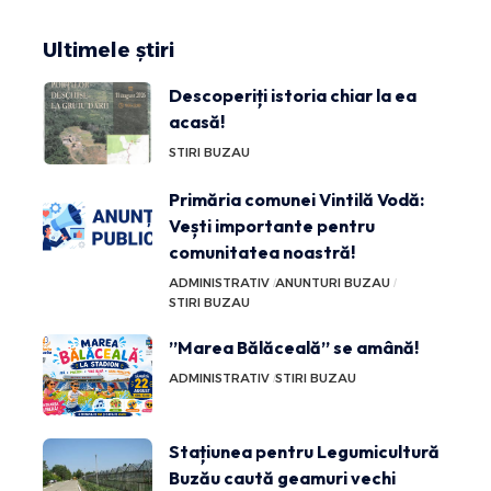
Ultimele știri
Descoperiți istoria chiar la ea
acasă!
STIRI BUZAU
Primăria comunei Vintilă Vodă:
Vești importante pentru
comunitatea noastră!
ADMINISTRATIV
ANUNTURI BUZAU
STIRI BUZAU
”Marea Bălăceală” se amână!
ADMINISTRATIV
STIRI BUZAU
Stațiunea pentru Legumicultură
Buzău caută geamuri vechi