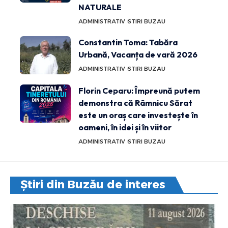
NATURALE
ADMINISTRATIV
STIRI BUZAU
Constantin Toma: Tabăra
Urbană, Vacanța de vară 2026
ADMINISTRATIV
STIRI BUZAU
Florin Ceparu: Împreună putem
demonstra că Râmnicu Sărat
este un oraș care investește în
oameni, în idei și în viitor
ADMINISTRATIV
STIRI BUZAU
Știri din Buzău de interes