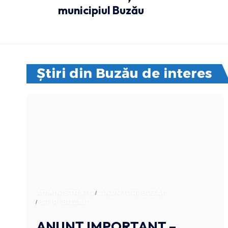
municipiul Buzău
Știri din Buzău de interes
ADMINISTRATIV
ANUNTURI BUZAU
STIRI BUZAU
ANUNȚ IMPORTANT –