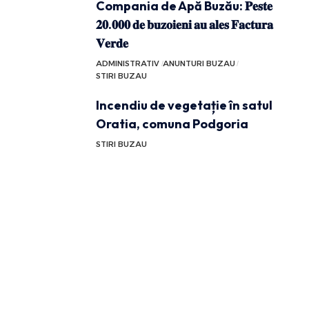
Compania de Apă Buzău: 𝐏𝐞𝐬𝐭𝐞
𝟐𝟎.𝟎𝟎𝟎 𝐝𝐞 𝐛𝐮𝐳𝐨𝐢𝐞𝐧𝐢 𝐚𝐮 𝐚𝐥𝐞𝐬 𝐅𝐚𝐜𝐭𝐮𝐫𝐚
𝐕𝐞𝐫𝐝𝐞
ADMINISTRATIV
ANUNTURI BUZAU
STIRI BUZAU
Incendiu de vegetație în satul
Oratia, comuna Podgoria
STIRI BUZAU