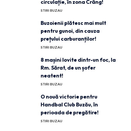
circulație, în zona Crâng!
STIRI BUZAU
Buzoienii plătesc mai mult
pentru gunoi, din cauza
prețului carburanților!
STIRI BUZAU
8 mașini lovite dintr-un foc, la
Rm. Sărat, de un șofer
neatent!
STIRI BUZAU
O nouă victorie pentru
Handbal Club Buzău, în
perioada de pregătire!
STIRI BUZAU