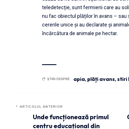
teledetecție, sunt fermierii care au so
nu fac obiectul plăților în avans – sau
cererile unice și au declarate și anima
încărcătura de animale pe hectar.
apia
,
plăți avans
,
stiri
ȘTIRI DESPRE:
ARTICOLUL ANTERIOR
Unde funcționează primul
centru educațional din