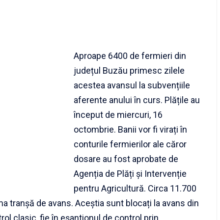
Aproape 6400 de fermieri din
județul Buzău primesc zilele
acestea avansul la subvențiile
aferente anului în curs. Plățile au
început de miercuri, 16
octombrie. Banii vor fi virați în
conturile fermierilor ale căror
dosare au fost aprobate de
Agenția de Plăți și Intervenție
pentru Agricultură. Circa 11.700
ima tranșă de avans. Aceștia sunt blocați la avans din
ol clasic, fie în eșantionul de control prin