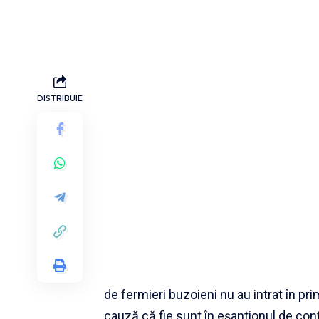
DISTRIBUIE
de fermieri buzoieni nu au intrat în pr
cauză că fie sunt în eșantionul de contr