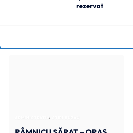
rezervat
ADMINISTRATIV
STIRI BUZAU
RÂMNICU SĂRAT – ORAȘ