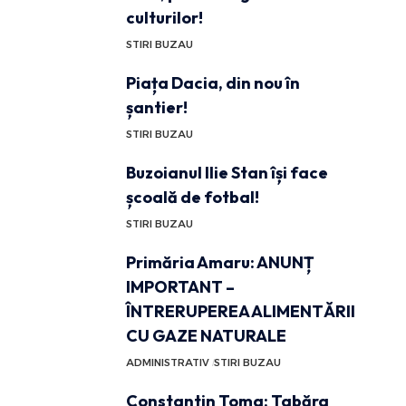
culturilor!
STIRI BUZAU
Piața Dacia, din nou în
șantier!
STIRI BUZAU
Buzoianul Ilie Stan își face
școală de fotbal!
STIRI BUZAU
Primăria Amaru: ANUNȚ
IMPORTANT –
ÎNTRERUPEREA ALIMENTĂRII
CU GAZE NATURALE
ADMINISTRATIV
STIRI BUZAU
Constantin Toma: Tabăra