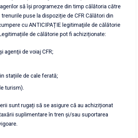
agerilor să își programeze din timp călătoria către
 trenurile puse la dispoziție de CFR Călători din
şi cumpere cu ANTICIPAȚIE legitimaţiile de călătorie
Legitimațiile de călătorie pot fi achiziționate:
și agenţii de voiaj CFR;
n stațiile de cale ferată;
de turism).
erii sunt rugați să se asigure că au achiziționat
taxării suplimentare în tren și/sau suportarea
vigoare.