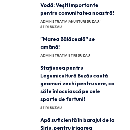
Vodă: Vești importante
pentru comunitatea noastră!
ADMINISTRATIV
ANUNTURI BUZAU
STIRI BUZAU
”Marea Bălăceală” se
amână!
ADMINISTRATIV
STIRI BUZAU
Stațiunea pentru
Legumicultură Buzău caută
geamuri vechi pentru sere, ca
să le înlocuiască pe cele
sparte de furtuni!
STIRI BUZAU
Apă suficientă în barajul de la
Siriu, pentru irigarea