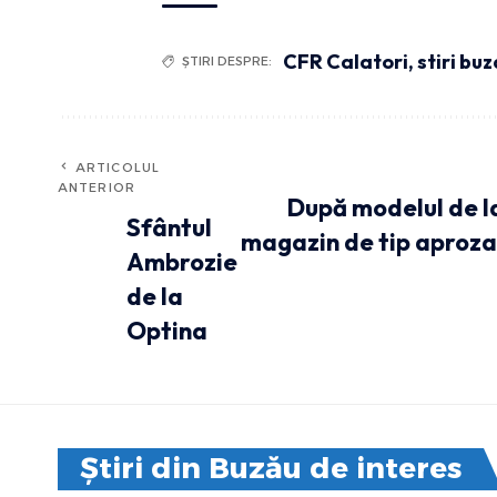
CFR Calatori
,
stiri bu
ȘTIRI DESPRE:
ARTICOLUL
ANTERIOR
După modelul de la 
Sfântul
magazin de tip aprozar,
Ambrozie
de la
Optina
Știri din Buzău de interes