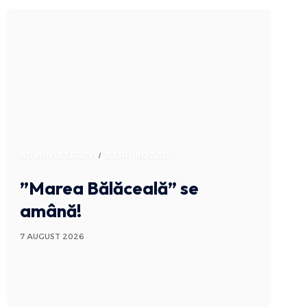
ADMINISTRATIV
STIRI BUZAU
”Marea Bălăceală” se
amână!
7 AUGUST 2026