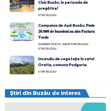
Club Buzău, în perioada de
pregătire!
STIRI BUZAU
Compania de Apă Buzău: 𝐏𝐞𝐬𝐭𝐞
𝟐𝟎.𝟎𝟎𝟎 𝐝𝐞 𝐛𝐮𝐳𝐨𝐢𝐞𝐧𝐢 𝐚𝐮 𝐚𝐥𝐞𝐬 𝐅𝐚𝐜𝐭𝐮𝐫𝐚
𝐕𝐞𝐫𝐝𝐞
ADMINISTRATIV
ANUNTURI BUZAU
STIRI BUZAU
Incendiu de vegetație în satul
Oratia, comuna Podgoria
STIRI BUZAU
Știri din Buzău de interes