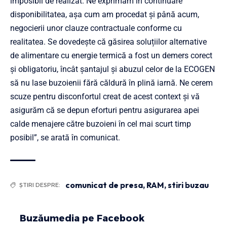
imposibil de realizat. Ne exprimăm în continuare
disponibilitatea, așa cum am procedat și până acum,
negocierii unor clauze contractuale conforme cu
realitatea. Se dovedește că găsirea soluțiilor alternative
de alimentare cu energie termică a fost un demers corect
și obligatoriu, încât șantajul și abuzul celor de la ECOGEN
să nu lase buzoienii fără căldură în plină iarnă. Ne cerem
scuze pentru disconfortul creat de acest context și vă
asigurăm că se depun eforturi pentru asigurarea apei
calde menajere către buzoieni în cel mai scurt timp
posibil”, se arată în comunicat.
comunicat de presa
,
RAM
,
stiri buzau
ȘTIRI DESPRE:
Buzăumedia pe Facebook