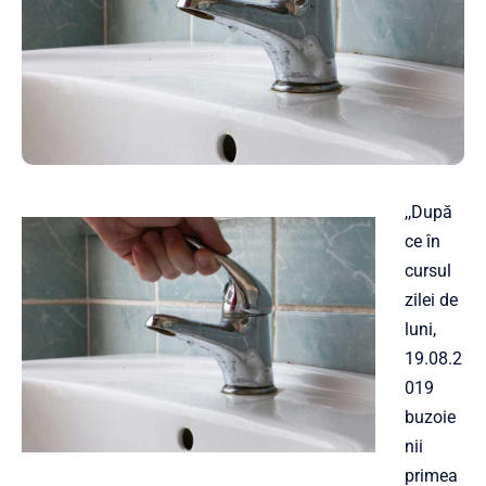
,,După
ce în
cursul
zilei de
luni,
19.08.2
019
buzoie
nii
primea