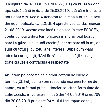
u asigurări de la ECOGEN ENERGY(CET) că nu se va opri
apa caldă până în data de 26.08.2019, iată că minunea a
ținut doar o zi. Regia Autonomă Municipală Buzău a fost
din nou notificată că ECOGEN oprește apa caldă, miercuri
21.08.2019. Acesta este încă un episod în care ECOGEN,
continuă joaca de-a termoficarea în municipiul Buzău,
care i-a găzduit cu bună credință, dar se pare că la mijloc
sunt cu totul și cu totul alte interese. După cum v-am
adus la cunoștință, RAM Buzău este cu plățile la zi și
toate clauzele contractuale respectate.
Anunțăm pe această cale producătorul de energie
termică(CET-ul) că nu vom raspunde nici unei forme de
șantaj, cu atât mai puțin ultimelor solicitări formulate de
către aceștia în adresele nr. 696 din 14.08.2019 și nr. 709
din 20.08.2019 prin care RAM-ului i se impun condiții