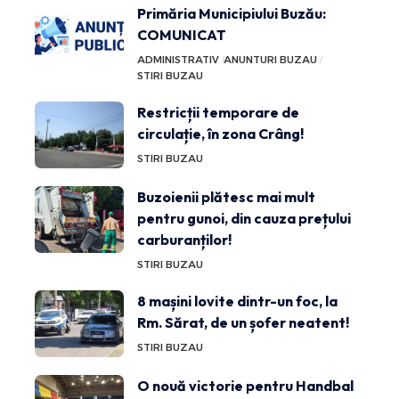
Primăria Municipiului Buzău:
COMUNICAT
ADMINISTRATIV
ANUNTURI BUZAU
STIRI BUZAU
Restricții temporare de
circulație, în zona Crâng!
STIRI BUZAU
Buzoienii plătesc mai mult
pentru gunoi, din cauza prețului
carburanților!
STIRI BUZAU
8 mașini lovite dintr-un foc, la
Rm. Sărat, de un șofer neatent!
STIRI BUZAU
O nouă victorie pentru Handbal