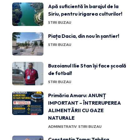
Apă suficientă în barajul de la
Siriu, pentru irigarea culturilor!
STIRI BUZAU
Piața Dacia, din nou în șantier!
STIRI BUZAU
Buzoianul Ilie Stan își face școală
de fotbal!
STIRI BUZAU
Primăria Amaru: ANUNȚ
IMPORTANT – ÎNTRERUPEREA
ALIMENTĂRII CU GAZE
NATURALE
ADMINISTRATIV
STIRI BUZAU
Constantin Toma: Tabăra