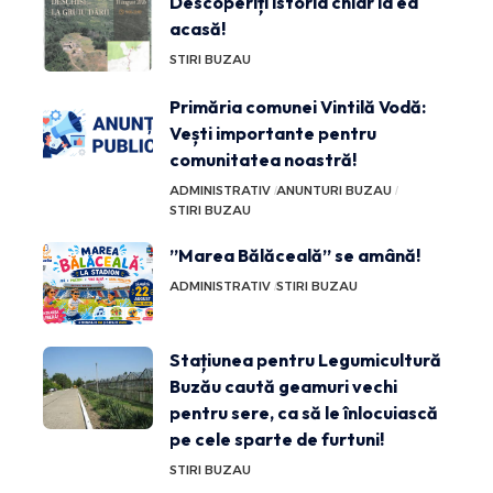
Descoperiți istoria chiar la ea
acasă!
STIRI BUZAU
Primăria comunei Vintilă Vodă:
Vești importante pentru
comunitatea noastră!
ADMINISTRATIV
ANUNTURI BUZAU
STIRI BUZAU
”Marea Bălăceală” se amână!
ADMINISTRATIV
STIRI BUZAU
Stațiunea pentru Legumicultură
Buzău caută geamuri vechi
pentru sere, ca să le înlocuiască
pe cele sparte de furtuni!
STIRI BUZAU