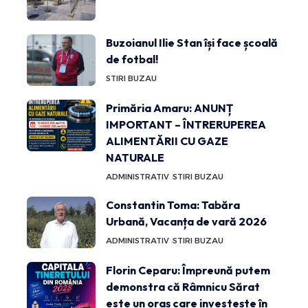
Buzoianul Ilie Stan își face școală
de fotbal!
STIRI BUZAU
Primăria Amaru: ANUNȚ
IMPORTANT – ÎNTRERUPEREA
ALIMENTĂRII CU GAZE
NATURALE
ADMINISTRATIV
STIRI BUZAU
Constantin Toma: Tabăra
Urbană, Vacanța de vară 2026
ADMINISTRATIV
STIRI BUZAU
Florin Ceparu: Împreună putem
demonstra că Râmnicu Sărat
este un oraș care investește în