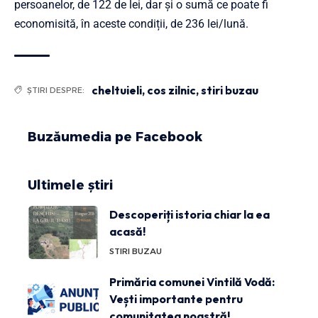
persoanelor, de 122 de lei, dar și o sumă ce poate fi
economisită, în aceste condiții, de 236 lei/lună.
cheltuieli
,
cos zilnic
,
stiri buzau
ȘTIRI DESPRE:
Buzăumedia pe Facebook
Ultimele știri
Descoperiți istoria chiar la ea
acasă!
STIRI BUZAU
Primăria comunei Vintilă Vodă:
Vești importante pentru
comunitatea noastră!