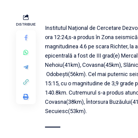
DISTRIBUIE
Institutul Național de Cercetare Dezvol
ora 12:24,s-a produs în Zona seismică
magnitudinea 4.6 pe scara Richter, la
epicentrală a fost de III grad(e) Merca
Nehoiu(41km), Covasna(45km), Slănic
Odobești(56km). Cel mai puternic seism 
15:15, cu o magnitudine de 3,9 grade p
140.8km. Cutremurul s-a produs atunc
Covasna(38km), Întorsura Buzăului(41
Secuiesc(53km).