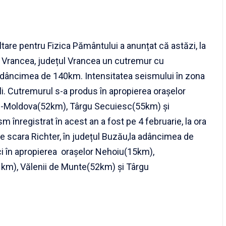
tare pentru Fizica Pământului a anunțat că astăzi, la
 Vrancea, județul Vrancea un cutremur cu
 adâncimea de 140km. Intensitatea seismului în zona
lli. Cutremurul s-a produs în apropierea orașelor
-Moldova(52km), Târgu Secuiesc(55km) și
înregistrat în acest an a fost pe 4 februarie, la ora
e scara Richter, în județul Buzău,la adâncimea de
i în apropierea orașelor Nehoiu(15km),
km), Vălenii de Munte(52km) și Târgu