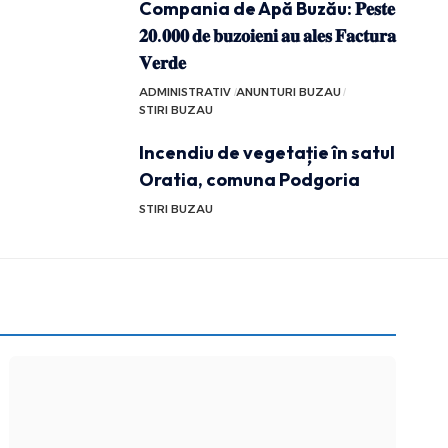
Compania de Apă Buzău: 𝐏𝐞𝐬𝐭𝐞
𝟐𝟎.𝟎𝟎𝟎 𝐝𝐞 𝐛𝐮𝐳𝐨𝐢𝐞𝐧𝐢 𝐚𝐮 𝐚𝐥𝐞𝐬 𝐅𝐚𝐜𝐭𝐮𝐫𝐚
𝐕𝐞𝐫𝐝𝐞
ADMINISTRATIV
ANUNTURI BUZAU
STIRI BUZAU
Incendiu de vegetație în satul
Oratia, comuna Podgoria
STIRI BUZAU