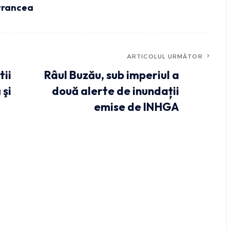
vrancea
ARTICOLUL URMĂTOR
tii
Râul Buzău, sub imperiul a
 şi
două alerte de inundații
emise de INHGA