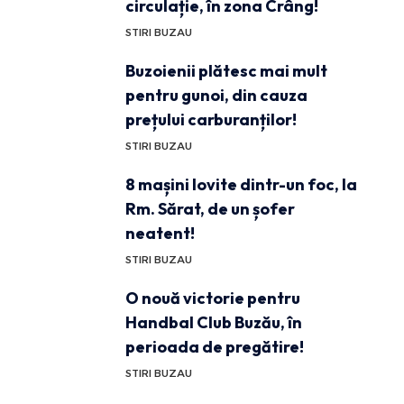
circulație, în zona Crâng!
STIRI BUZAU
Buzoienii plătesc mai mult
pentru gunoi, din cauza
prețului carburanților!
STIRI BUZAU
8 mașini lovite dintr-un foc, la
Rm. Sărat, de un șofer
neatent!
STIRI BUZAU
O nouă victorie pentru
Handbal Club Buzău, în
perioada de pregătire!
STIRI BUZAU