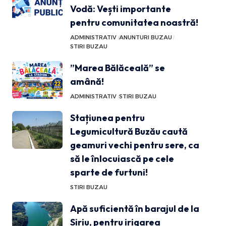
Vodă: Vești importante
pentru comunitatea noastră!
ADMINISTRATIV
ANUNTURI BUZAU
STIRI BUZAU
”Marea Bălăceală” se
amână!
ADMINISTRATIV
STIRI BUZAU
Stațiunea pentru
Legumicultură Buzău caută
geamuri vechi pentru sere, ca
să le înlocuiască pe cele
sparte de furtuni!
STIRI BUZAU
Apă suficientă în barajul de la
Siriu, pentru irigarea