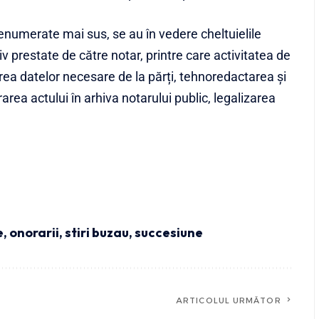
 enumerate mai sus, se au în vedere cheltuielile
ctiv prestate de către notar, printre care activitatea de
rea datelor necesare de la părți, tehnoredactarea şi
rarea actului în arhiva notarului public, legalizarea
e
,
onorarii
,
stiri buzau
,
succesiune
ARTICOLUL URMĂTOR