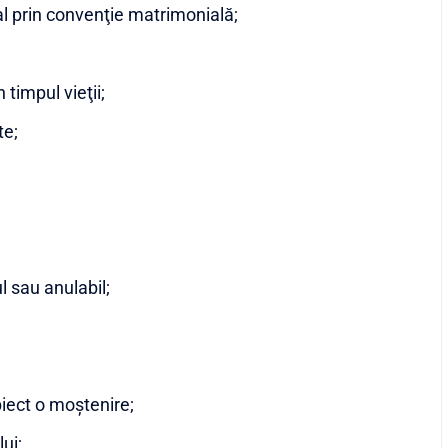
l prin convenţie matrimonială;
 timpul vieţii;
te;
l sau anulabil;
iect o moştenire;
ui;