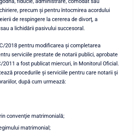
ogodnă, fiducie, administrare, comodat sau
chiriere, precum și pentru întocmirea acordului
eierii de respingere la cererea de divorţ, a
sau a lichidării pasivului succesoral.
26/C/2018 pentru modificarea şi completarea
ntru serviciile prestate de notarii publici, aprobate
/C/2011 a fost publicat miercuri, în Monitorul Oficial.
ză procedurile şi serviciile pentru care notarii şi
onorariilor, după cum urmează:
rin convenţie matrimonială;
regimului matrimonial;