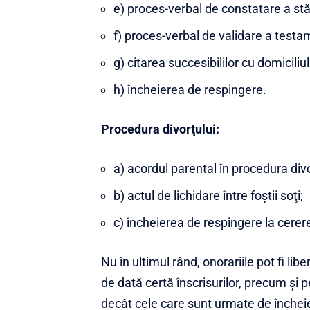
e) proces-verbal de constatare a stă
f) proces-verbal de validare a testa
g) citarea succesibililor cu domicili
h) încheierea de respingere.
Procedura divorţului:
a) acordul parental în procedura divo
b) actul de lichidare între foştii soţi;
c) încheierea de respingere la cerere
Nu în ultimul rând, onorariile pot fi libe
de dată certă înscrisurilor, precum şi pe
decât cele care sunt urmate de încheier