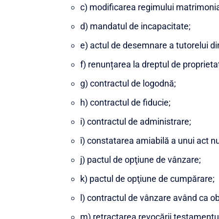
c) modificarea regimului matrimonia
d) mandatul de incapacitate;
e) actul de desemnare a tutorelui din
f) renunțarea la dreptul de proprieta
g) contractul de logodnă;
h) contractul de fiducie;
i) contractul de administrare;
î) constatarea amiabilă a unui act nu
j) pactul de opţiune de vânzare;
k) pactul de opţiune de cumpărare;
l) contractul de vânzare având ca ob
m) retractarea revocării testamentul