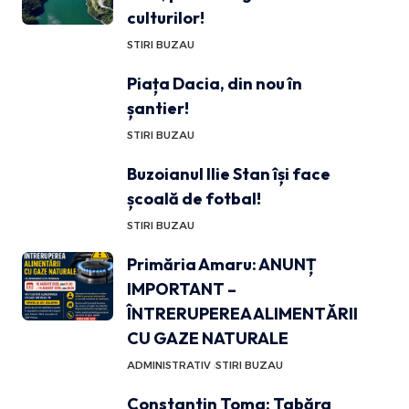
culturilor!
STIRI BUZAU
Piața Dacia, din nou în
șantier!
STIRI BUZAU
Buzoianul Ilie Stan își face
școală de fotbal!
STIRI BUZAU
Primăria Amaru: ANUNȚ
IMPORTANT –
ÎNTRERUPEREA ALIMENTĂRII
CU GAZE NATURALE
ADMINISTRATIV
STIRI BUZAU
Constantin Toma: Tabăra