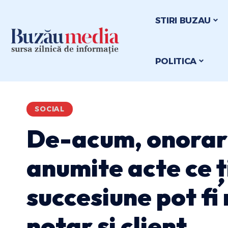
STIRI BUZAU
POLITICA
SOCIAL
De-acum, onorari
anumite acte ce ți
succesiune pot fi
notar și client