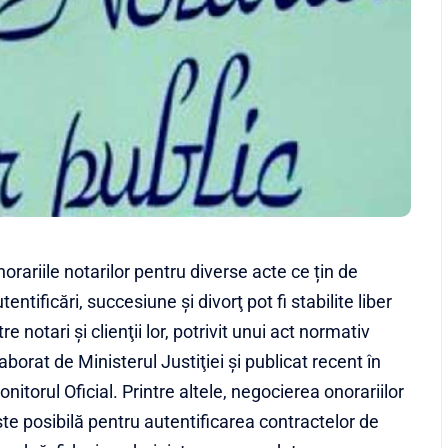
orariile notarilor pentru diverse acte ce țin de
tentificări, succesiune şi divorţ pot fi stabilite liber
tre notari şi clienţii lor, potrivit unui act normativ
aborat de Ministerul Justiţiei și publicat recent în
nitorul Oficial. Printre altele, negocierea onorariilor
te posibilă pentru autentificarea contractelor de