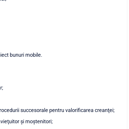
biect bunuri mobile.
r;
 procedurii succesorale pentru valorificarea creanţei;
avieţuitor şi moştenitori;