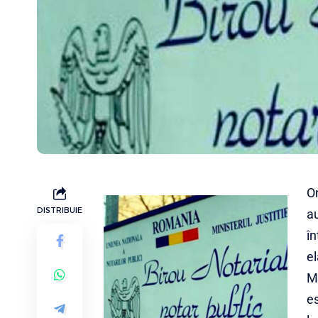
On
DISTRIBUIE
au
în
el
Mo
es