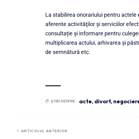
La stabilirea onorariului pentru actele
aferente activităţilor şi serviciilor efe
consultație și informare pentru culege
multiplicarea actului, arhivarea și păst
de semnătură etc.
acte
,
divort
,
negocier
ȘTIRI DESPRE:
ARTICOLUL ANTERIOR