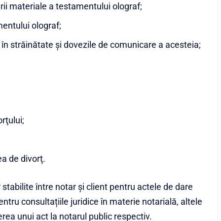
rii materiale a testamentului olograf;
mentului olograf;
ul în străinătate şi dovezile de comunicare a acesteia;
rţului;
a de divorţ.
r stabilite între notar şi client pentru actele de dare
ntru consultațiile juridice în materie notarială, altele
ea unui act la notarul public respectiv.