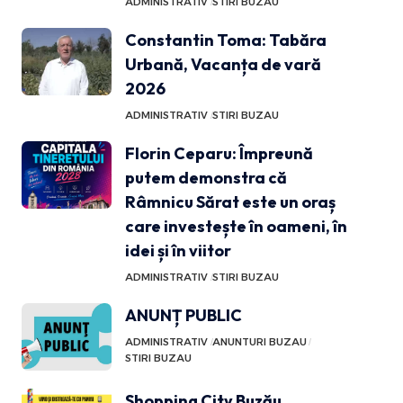
ADMINISTRATIV
STIRI BUZAU
Constantin Toma: Tabăra
Urbană, Vacanța de vară
2026
ADMINISTRATIV
STIRI BUZAU
Florin Ceparu: Împreună
putem demonstra că
Râmnicu Sărat este un oraș
care investește în oameni, în
idei și în viitor
ADMINISTRATIV
STIRI BUZAU
ANUNȚ PUBLIC
ADMINISTRATIV
ANUNTURI BUZAU
STIRI BUZAU
Shopping City Buzău