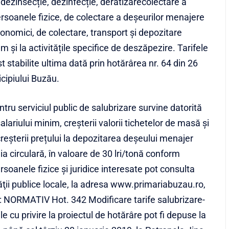
dezinsecție, dezinfecție, deratizarecolectare a
rsoanele fizice, de colectare a deșeurilor menajere
economici, de colectare, transport și depozitare
 și la activitățile specifice de deszăpezire. Tarifele
t stabilite ultima dată prin hotărârea nr. 64 din 26
cipiului Buzău.
ntru serviciul public de salubrizare survine datorită
alariului minim, creșterii valorii tichetelor de masă și
 creșterii prețului la depozitarea deșeului menajer
a circulară, în valoare de 30 lri/tonă conform
soanele fizice şi juridice interesate pot consulta
ăţii publice locale, la adresa
www.primariabuzau.ro
,
:
NORMATIV Hot. 342 Modificare tarife salubrizare-
ile cu privire la proiectul de hotărâre pot fi depuse la