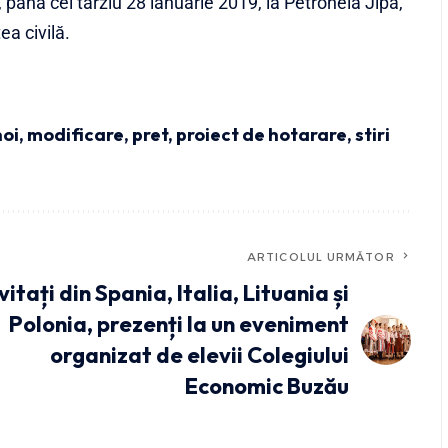
, până cel târziu 28 ianuarie 2019, la Petronela Jipa,
ea civilă.
oi
,
modificare
,
pret
,
proiect de hotarare
,
stiri
ARTICOLUL URMĂTOR
vitați din Spania, Italia, Lituania și
Polonia, prezenți la un eveniment
organizat de elevii Colegiului
Economic Buzău