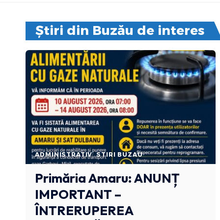
Știri din Buzău de interes
ADMINISTRATIV
STIRI BUZAU
Primăria Amaru: ANUNȚ
IMPORTANT –
ÎNTRERUPEREA