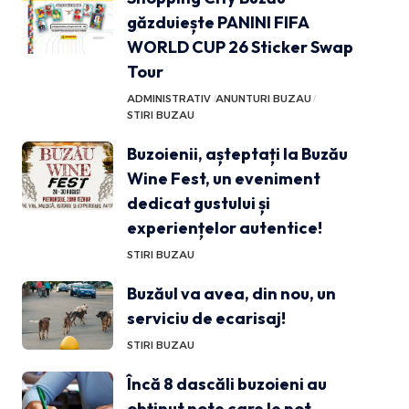
găzduiește PANINI FIFA
WORLD CUP 26 Sticker Swap
Tour
ADMINISTRATIV
ANUNTURI BUZAU
STIRI BUZAU
Buzoienii, așteptați la Buzău
Wine Fest, un eveniment
dedicat gustului și
experiențelor autentice!
STIRI BUZAU
Buzăul va avea, din nou, un
serviciu de ecarisaj!
STIRI BUZAU
Încă 8 dascăli buzoieni au
obținut note care le pot