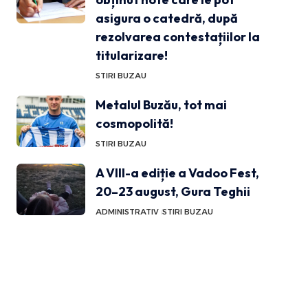
asigura o catedră, după
rezolvarea contestațiilor la
titularizare!
STIRI BUZAU
Metalul Buzău, tot mai
cosmopolită!
STIRI BUZAU
A VIII-a ediție a Vadoo Fest,
20–23 august, Gura Teghii
ADMINISTRATIV
STIRI BUZAU