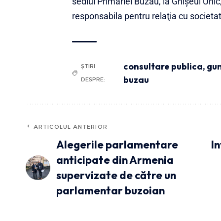
sediul Primăriei Buzău, la Ghişeul Unic
responsabila pentru relaţia cu societat
consultare publica
,
gun
ȘTIRI
buzau
DESPRE:
ARTICOLUL ANTERIOR
Alegerile parlamentare
In
anticipate din Armenia
supervizate de către un
parlamentar buzoian