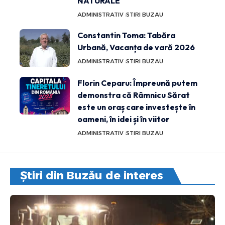
NATURALE
ADMINISTRATIV
STIRI BUZAU
Constantin Toma: Tabăra
Urbană, Vacanța de vară 2026
ADMINISTRATIV
STIRI BUZAU
Florin Ceparu: Împreună putem
demonstra că Râmnicu Sărat
este un oraș care investește în
oameni, în idei și în viitor
ADMINISTRATIV
STIRI BUZAU
Știri din Buzău de interes