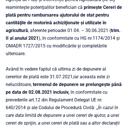
reamintește potenţialilor beneficiari că
primește Cereri de
plată pentru rambursarea ajutorului de stat pentru
cantităţile de motorină achiziţionate şi utilizate în
agricultură
, aferente perioadei 01.04. – 30.06.2021 (
trim.
II al anului 2021
), în conformitate cu HG nr.1174/2014 și
OMADR 1727/2015 cu modificările și completările
ulterioare.
Având în vedere faptul că ultima zi de depunere al
cererilor de plată este 31.07.2021,iar aceasta este zi
nelucrătoare,
termenul de depunere se prelungește până
pe data de
02.08.2021
inclusiv,
în conformitate cu
prevederile art.12 din Regulament Delegat UE nr.
640/2014 şi ale Codului de Procedură Civilă: „
În cazul în
care data limită de depunere a unei cereri de ajutor, a unei
cereri de sprijin, a unei cereri de plată sau a altor declarații