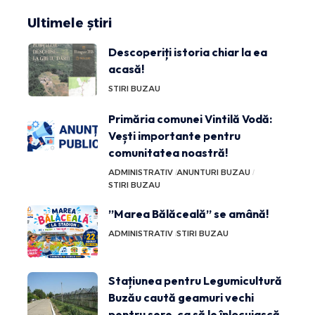
Ultimele știri
Descoperiți istoria chiar la ea
acasă!
STIRI BUZAU
Primăria comunei Vintilă Vodă:
Vești importante pentru
comunitatea noastră!
ADMINISTRATIV
ANUNTURI BUZAU
STIRI BUZAU
”Marea Bălăceală” se amână!
ADMINISTRATIV
STIRI BUZAU
Stațiunea pentru Legumicultură
Buzău caută geamuri vechi
pentru sere, ca să le înlocuiască