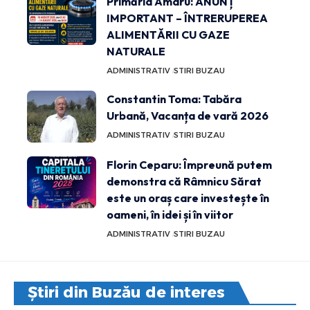
Primăria Amaru: ANUNȚ
IMPORTANT – ÎNTRERUPEREA
ALIMENTĂRII CU GAZE
NATURALE
ADMINISTRATIV
STIRI BUZAU
Constantin Toma: Tabăra
Urbană, Vacanța de vară 2026
ADMINISTRATIV
STIRI BUZAU
Florin Ceparu: Împreună putem
demonstra că Râmnicu Sărat
este un oraș care investește în
oameni, în idei și în viitor
ADMINISTRATIV
STIRI BUZAU
Știri din Buzău de interes