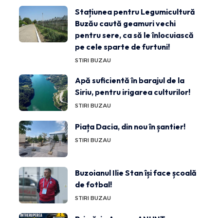
Stațiunea pentru Legumicultură
Buzău caută geamuri vechi
pentru sere, ca să le înlocuiască
pe cele sparte de furtuni!
STIRI BUZAU
Apă suficientă în barajul de la
Siriu, pentru irigarea culturilor!
STIRI BUZAU
Piața Dacia, din nou în șantier!
STIRI BUZAU
Buzoianul Ilie Stan își face școală
de fotbal!
STIRI BUZAU