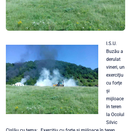
I.S.U.
Buzău a
derulat
vineri, un
exerciţiu
cu forţe
şi
mijloace
în teren
la Ocolul
Silvic
Cislău cu tema: „Exerciţiu cu forţe şi mijloace în teren