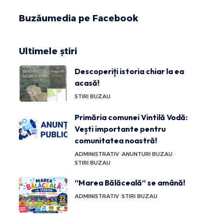
Buzăumedia pe Facebook
Ultimele știri
Descoperiți istoria chiar la ea
acasă!
STIRI BUZAU
Primăria comunei Vintilă Vodă:
Vești importante pentru
comunitatea noastră!
ADMINISTRATIV
ANUNTURI BUZAU
STIRI BUZAU
”Marea Bălăceală” se amână!
ADMINISTRATIV
STIRI BUZAU