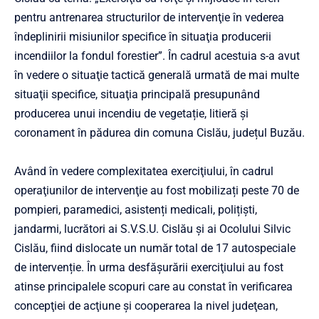
pentru antrenarea structurilor de intervenţie în vederea
îndeplinirii misiunilor specifice în situaţia producerii
incendiilor la fondul forestier”. În cadrul acestuia s-a avut
în vedere o situaţie tactică generală urmată de mai multe
situaţii specifice, situaţia principală presupunând
producerea unui incendiu de vegetație, litieră și
coronament în pădurea din comuna Cislău, județul Buzău.
Având în vedere complexitatea exerciţiului, în cadrul
operaţiunilor de intervenţie au fost mobilizați peste 70 de
pompieri, paramedici, asistenți medicali, polițiști,
jandarmi, lucrători ai S.V.S.U. Cislău și ai Ocolului Silvic
Cislău, fiind dislocate un număr total de 17 autospeciale
de intervenție. În urma desfăşurării exerciţiului au fost
atinse principalele scopuri care au constat în verificarea
concepţiei de acţiune şi cooperarea la nivel judeţean,