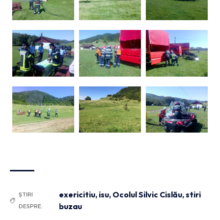
exericitiu
,
isu
,
Ocolul Silvic Cislău
,
stiri
ȘTIRI
buzau
DESPRE: