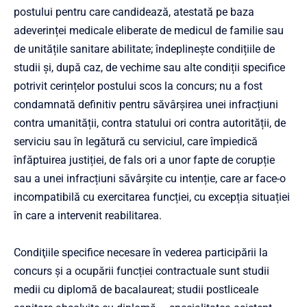
postului pentru care candidează, atestată pe baza
adeverinței medicale eliberate de medicul de familie sau
de unitățile sanitare abilitate; îndeplinește condițiile de
studii și, după caz, de vechime sau alte condiții specifice
potrivit cerințelor postului scos la concurs; nu a fost
condamnată definitiv pentru săvârșirea unei infracțiuni
contra umanității, contra statului ori contra autorității, de
serviciu sau în legătură cu serviciul, care împiedică
înfăptuirea justiției, de fals ori a unor fapte de corupție
sau a unei infracțiuni săvârșite cu intenție, care ar face-o
incompatibilă cu exercitarea funcției, cu excepția situației
în care a intervenit reabilitarea.
Condiţiile specifice necesare în vederea participării la
concurs şi a ocupării funcției contractuale sunt studii
medii cu diplomă de bacalaureat; studii postliceale