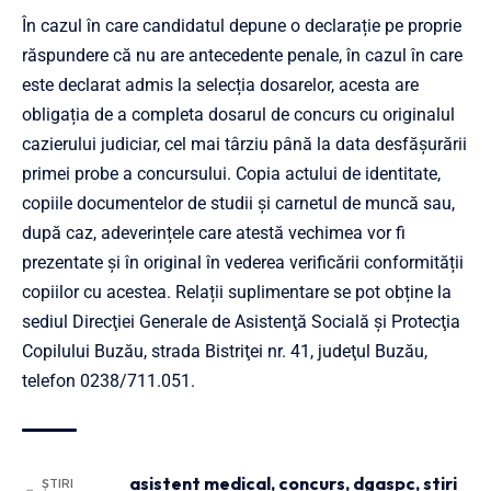
În cazul în care candidatul depune o declarație pe proprie
răspundere că nu are antecedente penale, în cazul în care
este declarat admis la selecția dosarelor, acesta are
obligația de a completa dosarul de concurs cu originalul
cazierului judiciar, cel mai târziu până la data desfășurării
primei probe a concursului. Copia actului de identitate,
copiile documentelor de studii și carnetul de muncă sau,
după caz, adeverințele care atestă vechimea vor fi
prezentate și în original în vederea verificării conformității
copiilor cu acestea. Relații suplimentare se pot obține la
sediul Direcţiei Generale de Asistenţă Socială şi Protecţia
Copilului Buzău, strada Bistriţei nr. 41, judeţul Buzău,
telefon 0238/711.051.
asistent medical
,
concurs
,
dgaspc
,
stiri
ȘTIRI