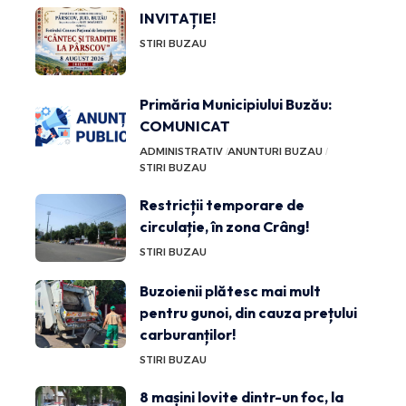
INVITAȚIE!
STIRI BUZAU
Primăria Municipiului Buzău:
COMUNICAT
ADMINISTRATIV
ANUNTURI BUZAU
STIRI BUZAU
Restricții temporare de
circulație, în zona Crâng!
STIRI BUZAU
Buzoienii plătesc mai mult
pentru gunoi, din cauza prețului
carburanților!
STIRI BUZAU
8 mașini lovite dintr-un foc, la