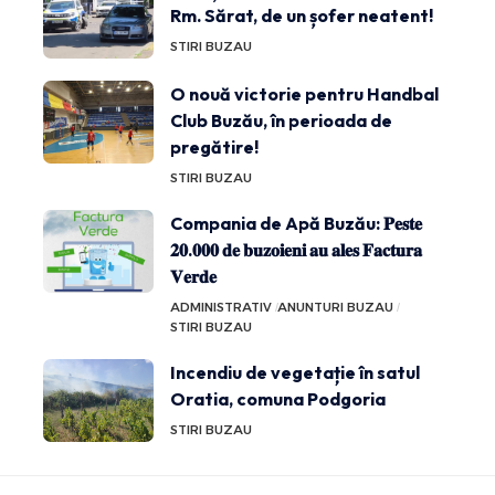
Rm. Sărat, de un șofer neatent!
STIRI BUZAU
O nouă victorie pentru Handbal
Club Buzău, în perioada de
pregătire!
STIRI BUZAU
Compania de Apă Buzău: 𝐏𝐞𝐬𝐭𝐞
𝟐𝟎.𝟎𝟎𝟎 𝐝𝐞 𝐛𝐮𝐳𝐨𝐢𝐞𝐧𝐢 𝐚𝐮 𝐚𝐥𝐞𝐬 𝐅𝐚𝐜𝐭𝐮𝐫𝐚
𝐕𝐞𝐫𝐝𝐞
ADMINISTRATIV
ANUNTURI BUZAU
STIRI BUZAU
Incendiu de vegetație în satul
Oratia, comuna Podgoria
STIRI BUZAU