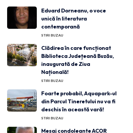
Eduard Dorneanu, o voce
unică în literatura
contemporană
STIRI BUZAU
Clădirea în care funcționat
Biblioteca Județeană Buzău,
inaugurată de Ziua
Națională!
STIRI BUZAU
Foarte probabil, Aquapark-ul
din Parcul Tineretului nu va fi
deschis în această vară!
STIRI BUZAU
Mesaj condoleante ACOR