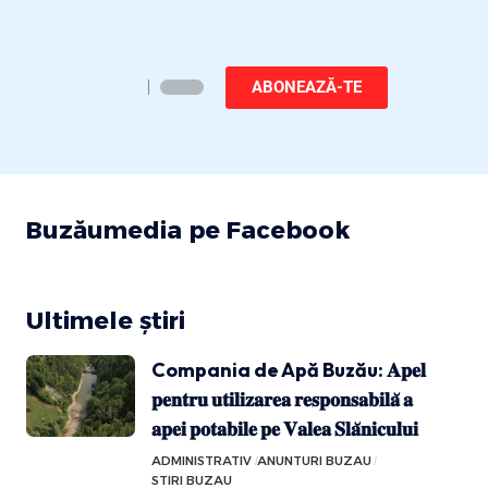
ABONEAZĂ-TE
Buzăumedia pe Facebook
Ultimele știri
Compania de Apă Buzău: 𝐀𝐩𝐞𝐥
𝐩𝐞𝐧𝐭𝐫𝐮 𝐮𝐭𝐢𝐥𝐢𝐳𝐚𝐫𝐞𝐚 𝐫𝐞𝐬𝐩𝐨𝐧𝐬𝐚𝐛𝐢𝐥𝐚̆ 𝐚
𝐚𝐩𝐞𝐢 𝐩𝐨𝐭𝐚𝐛𝐢𝐥𝐞 𝐩𝐞 𝐕𝐚𝐥𝐞𝐚 𝐒𝐥𝐚̆𝐧𝐢𝐜𝐮𝐥𝐮𝐢
ADMINISTRATIV
ANUNTURI BUZAU
STIRI BUZAU