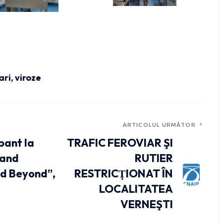
ari
,
viroze
ARTICOLUL URMĂTOR
pant la
TRAFIC FEROVIAR ŞI
 and
RUTIER
nd Beyond”,
RESTRICŢIONAT ÎN
LOCALITATEA
VERNEŞTI