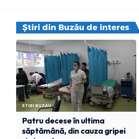
Știri din Buzău de interes
STIRI BUZAU
Patru decese în ultima
săptămână, din cauza gripei