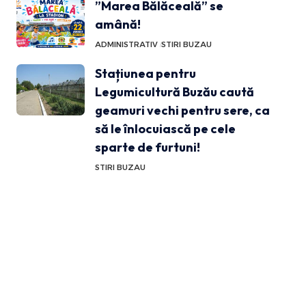
”Marea Bălăceală” se
amână!
ADMINISTRATIV
STIRI BUZAU
Stațiunea pentru
Legumicultură Buzău caută
geamuri vechi pentru sere, ca
să le înlocuiască pe cele
sparte de furtuni!
STIRI BUZAU