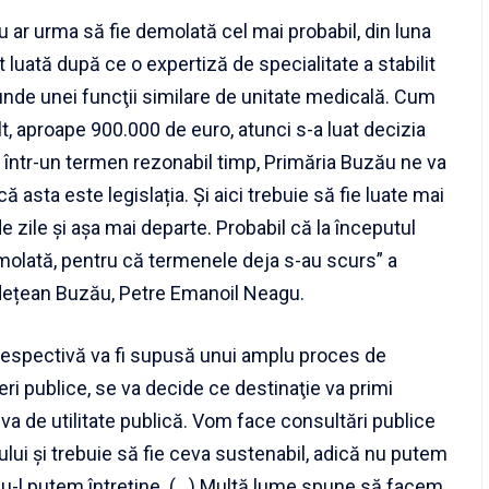
ar urma să fie demolată cel mai probabil, din luna
 luată după ce o expertiză de specialitate a stabilit
de unei funcţii similare de unitate medicală. Cum
ult, aproape 900.000 de euro, atunci s-a luat decizia
a într-un termen rezonabil timp, Primăria Buzău ne va
 asta este legislația. Și aici trebuie să fie luate mai
e zile și așa mai departe. Probabil că la începutul
emolată, pentru că termenele deja s-au scurs” a
udețean Buzău, Petre Emanoil Neagu.
respectivă va fi supusă unui amplu proces de
eri publice, se va decide ce destinaţie va primi
va de utilitate publică. Vom face consultări publice
nului și trebuie să fie ceva sustenabil, adică nu putem
nu-l putem întreține. (…) Multă lume spune să facem