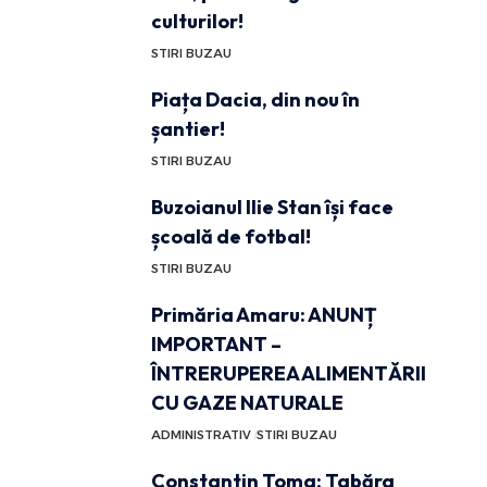
culturilor!
STIRI BUZAU
Piața Dacia, din nou în
șantier!
STIRI BUZAU
Buzoianul Ilie Stan își face
școală de fotbal!
STIRI BUZAU
Primăria Amaru: ANUNȚ
IMPORTANT –
ÎNTRERUPEREA ALIMENTĂRII
CU GAZE NATURALE
ADMINISTRATIV
STIRI BUZAU
Constantin Toma: Tabăra