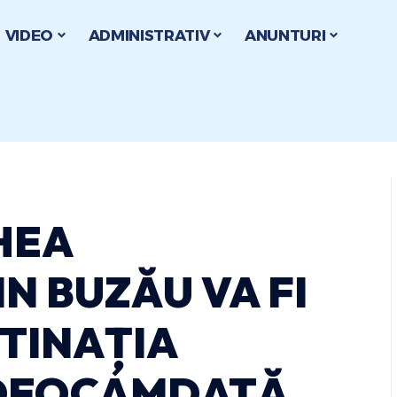
VIDEO
ADMINISTRATIV
ANUNTURI
HEA
N BUZĂU VA FI
TINAȚIA
 DEOCAMDATĂ