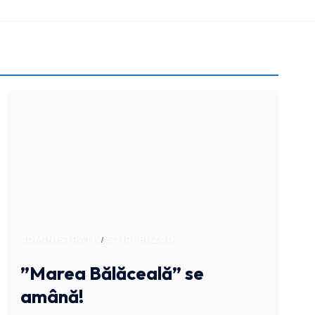
ADMINISTRATIV
STIRI BUZAU
”Marea Bălăceală” se
amână!