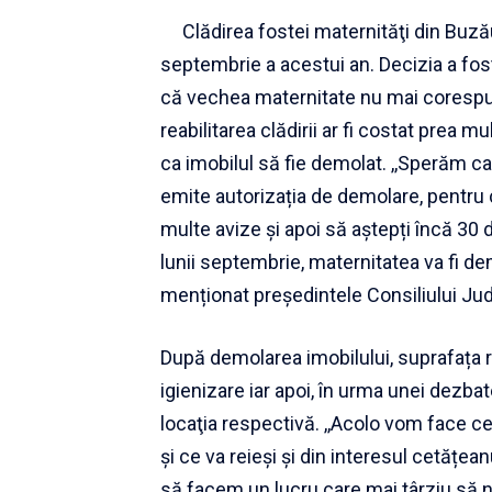
Clădirea fostei maternităţi din Buzău 
septembrie a acestui an. Decizia a fost
că vechea maternitate nu mai corespun
reabilitarea clădirii ar fi costat prea m
ca imobilul să fie demolat. ,,Sperăm c
emite autorizația de demolare, pentru că
multe avize și apoi să aștepți încă 30 d
lunii septembrie, maternitatea va fi d
menționat președintele Consiliului J
După demolarea imobilului, suprafața 
igienizare iar apoi, în urma unei dezbat
locaţia respectivă. ,,Acolo vom face ce
și ce va reieși și din interesul cetățea
să facem un lucru care mai târziu să 