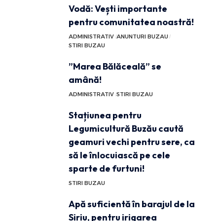
Vodă: Vești importante
pentru comunitatea noastră!
ADMINISTRATIV
ANUNTURI BUZAU
STIRI BUZAU
”Marea Bălăceală” se
amână!
ADMINISTRATIV
STIRI BUZAU
Stațiunea pentru
Legumicultură Buzău caută
geamuri vechi pentru sere, ca
să le înlocuiască pe cele
sparte de furtuni!
STIRI BUZAU
Apă suficientă în barajul de la
Siriu, pentru irigarea