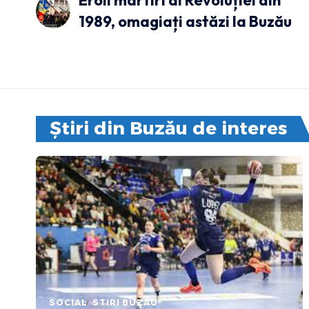
Eroii martiri ai Revoluției din
1989, omagiați astăzi la Buzău
Știri din Buzău de interes
SOCIAL
STIRI BUZAU