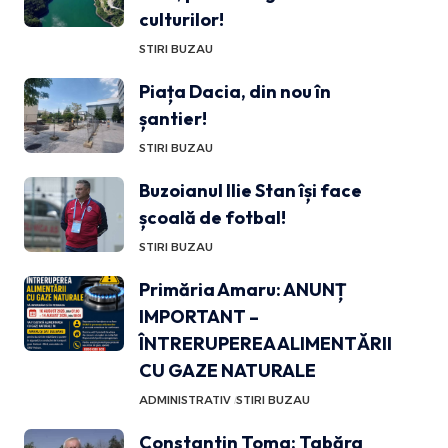
culturilor!
STIRI BUZAU
Piața Dacia, din nou în
șantier!
STIRI BUZAU
Buzoianul Ilie Stan își face
școală de fotbal!
STIRI BUZAU
Primăria Amaru: ANUNȚ
IMPORTANT –
ÎNTRERUPEREA ALIMENTĂRII
CU GAZE NATURALE
ADMINISTRATIV
STIRI BUZAU
Constantin Toma: Tabăra