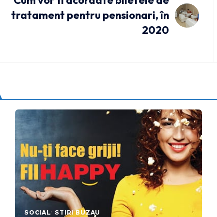
Cum vor fi acordate biletele de
tratament pentru pensionari, în
2020
SOCIAL
STIRI BUZAU