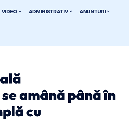
VIDEO
ADMINISTRATIV
ANUNTURI
ală
ă se amână până în
mplă cu