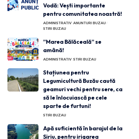
Vodă: Vești importante
pentru comunitatea noastră!
ADMINISTRATIV
ANUNTURI BUZAU
STIRI BUZAU
”Marea Bălăceală” se
amână!
ADMINISTRATIV
STIRI BUZAU
Stațiunea pentru
Legumicultură Buzău caută
geamuri vechi pentru sere, ca
să le înlocuiască pe cele
sparte de furtuni!
STIRI BUZAU
Apă suficientă în barajul de la
Siriu, pentru irigarea