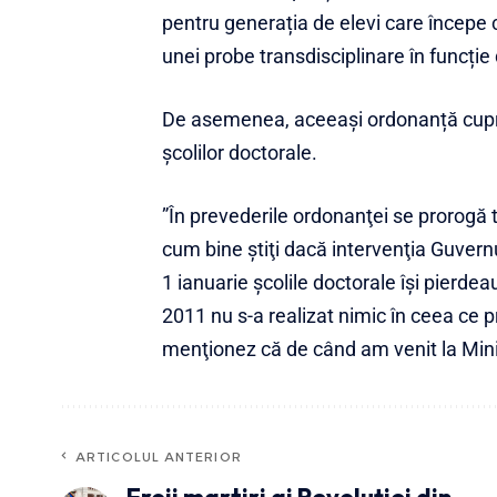
pentru generația de elevi care începe 
unei probe transdisciplinare în funcție
De asemenea, aceeași ordonanță cupri
școlilor doctorale.
”În prevederile ordonanţei se prorogă 
cum bine ştiţi dacă intervenţia Guvern
1 ianuarie şcolile doctorale îşi pierd
2011 nu s-a realizat nimic în ceea ce p
menţionez că de când am venit la Minis
ARTICOLUL ANTERIOR