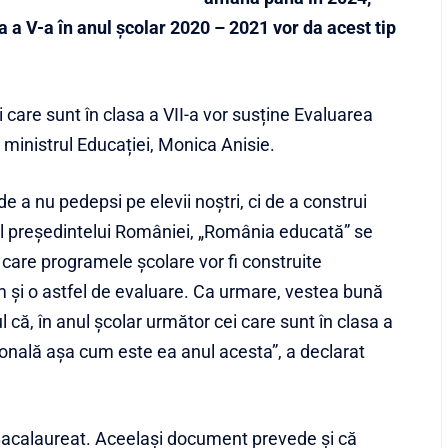
 a V-a în anul școlar 2020 – 2021 vor da acest tip
i care sunt în clasa a VII-a vor susține Evaluarea
ministrul Educației, Monica Anisie.
e a nu pedepsi pe elevii noştri, ci de a construi
ctul preşedintelui României, „România educată” se
 care programele şcolare vor fi construite
m şi o astfel de evaluare. Ca urmare, vestea bună
ul că, în anul şcolar următor cei care sunt în clasa a
onală aşa cum este ea anul acesta”, a declarat
Bacalaureat. Aceelași document prevede și că