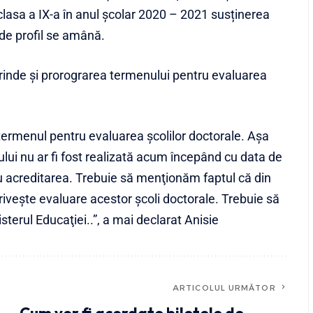
clasa a IX-a în anul școlar 2020 – 2021 susținerea
 de profil se amână.
nde și prorograrea termenului pentru evaluarea
termenul pentru evaluarea şcolilor doctorale. Aşa
ului nu ar fi fost realizată acum începând cu data de
eau acreditarea. Trebuie să menţionăm faptul că din
riveşte evaluare acestor şcoli doctorale. Trebuie să
terul Educaţiei..”, a mai declarat Anisie
ARTICOLUL URMĂTOR