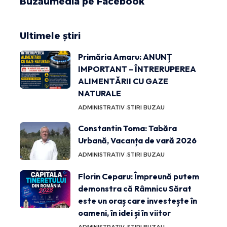
Buzăumedia pe Facebook
Ultimele știri
Primăria Amaru: ANUNȚ
IMPORTANT – ÎNTRERUPEREA
ALIMENTĂRII CU GAZE
NATURALE
ADMINISTRATIV
STIRI BUZAU
Constantin Toma: Tabăra
Urbană, Vacanța de vară 2026
ADMINISTRATIV
STIRI BUZAU
Florin Ceparu: Împreună putem
demonstra că Râmnicu Sărat
este un oraș care investește în
oameni, în idei și în viitor