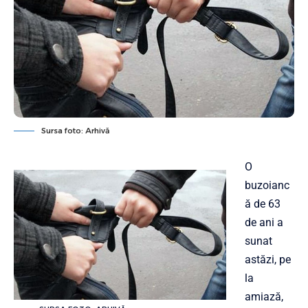
Sursa foto: Arhivă
O
buzoianc
ă de 63
de ani a
sunat
astăzi, pe
la
amiază,