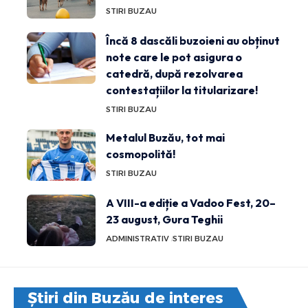
STIRI BUZAU
Încă 8 dascăli buzoieni au obținut
note care le pot asigura o
catedră, după rezolvarea
contestațiilor la titularizare!
STIRI BUZAU
Metalul Buzău, tot mai
cosmopolită!
STIRI BUZAU
A VIII-a ediție a Vadoo Fest, 20–
23 august, Gura Teghii
ADMINISTRATIV
STIRI BUZAU
Știri din Buzău de interes