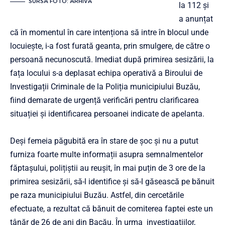
SURSA FOTO: ARHIVĂ
la 112 și
a anunțat
că în momentul în care intenționa să intre în blocul unde
locuiește, i-a fost furată geanta, prin smulgere, de către o
persoană necunoscută. Imediat după primirea sesizării, la
fața locului s-a deplasat echipa operativă a Biroului de
Investigații Criminale de la Poliția municipiului Buzău,
fiind demarate de urgență verificări pentru clarificarea
situației și identificarea persoanei indicate de apelanta.
Deși femeia păgubită era în stare de șoc și nu a putut
furniza foarte multe informații asupra semnalmentelor
făptașului, polițiștii au reușit, în mai puțin de 3 ore de la
primirea sesizării, să-l identifice și să-l găsească pe bănuit
pe raza municipiului Buzău. Astfel, din cercetările
efectuate, a rezultat că bănuit de comiterea faptei este un
tânăr de 26 de ani din Bacău. În urma investigațiilor,