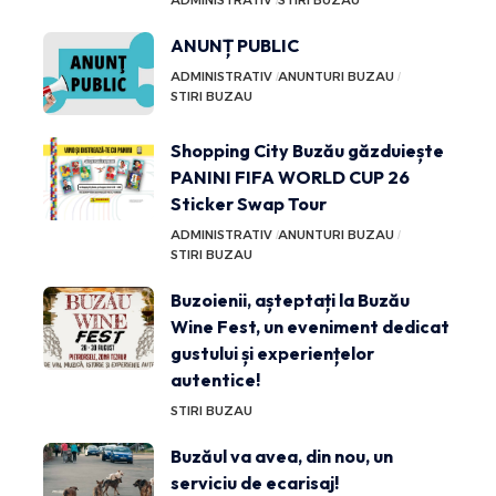
ADMINISTRATIV
STIRI BUZAU
ANUNȚ PUBLIC
ADMINISTRATIV
ANUNTURI BUZAU
STIRI BUZAU
Shopping City Buzău găzduiește
PANINI FIFA WORLD CUP 26
Sticker Swap Tour
ADMINISTRATIV
ANUNTURI BUZAU
STIRI BUZAU
Buzoienii, așteptați la Buzău
Wine Fest, un eveniment dedicat
gustului și experiențelor
autentice!
STIRI BUZAU
Buzăul va avea, din nou, un
serviciu de ecarisaj!