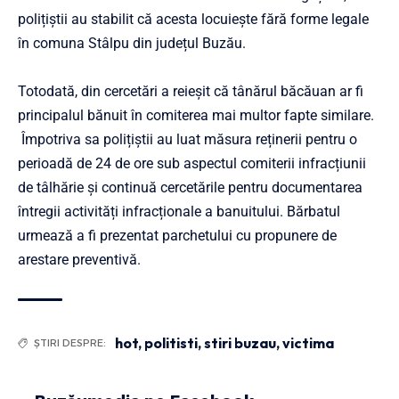
polițiștii au stabilit că acesta locuiește fără forme legale
în comuna Stâlpu din județul Buzău.
Totodată, din cercetări a reieșit că tânărul băcăuan ar fi
principalul bănuit în comiterea mai multor fapte similare.
Împotriva sa polițiștii au luat măsura reținerii pentru o
perioadă de 24 de ore sub aspectul comiterii infracțiunii
de tâlhărie și continuă cercetările pentru documentarea
întregii activități infracționale a banuitului. Bărbatul
urmează a fi prezentat parchetului cu propunere de
arestare preventivă.
hot
,
politisti
,
stiri buzau
,
victima
ȘTIRI DESPRE: