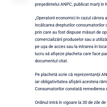
preşedintelui ANPC, publicat marţi în M
„Operatorii economici în cazul cărora 
încălcarea drepturilor consumatorilor c
prin care au fost dispuse măsuri de opri
comercializării produselor sau a utilizăr
pe uşa de acces sau la intrarea în loca
lucru să afişeze placheta care face par
documentul citat.
Pe plachetă scrie că reprezentanţii AN
iar obligativitatea afişării acesteia r
Consumatorilor constată remedierea d
Ordinul intră în vigoare la 30 de zile de 