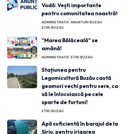
Vodă: Vești importante
pentru comunitatea noastră!
ADMINISTRATIV
ANUNTURI BUZAU
STIRI BUZAU
”Marea Bălăceală” se
amână!
ADMINISTRATIV
STIRI BUZAU
Stațiunea pentru
Legumicultură Buzău caută
geamuri vechi pentru sere, ca
să le înlocuiască pe cele
sparte de furtuni!
STIRI BUZAU
Apă suficientă în barajul de la
Siriu, pentru irigarea