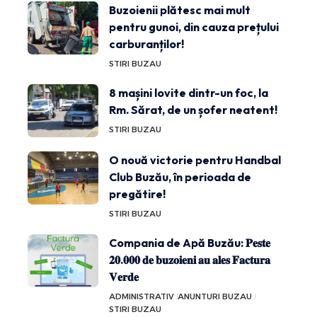
Buzoienii plătesc mai mult
pentru gunoi, din cauza prețului
carburanților!
STIRI BUZAU
8 mașini lovite dintr-un foc, la
Rm. Sărat, de un șofer neatent!
STIRI BUZAU
O nouă victorie pentru Handbal
Club Buzău, în perioada de
pregătire!
STIRI BUZAU
Compania de Apă Buzău: 𝐏𝐞𝐬𝐭𝐞
𝟐𝟎.𝟎𝟎𝟎 𝐝𝐞 𝐛𝐮𝐳𝐨𝐢𝐞𝐧𝐢 𝐚𝐮 𝐚𝐥𝐞𝐬 𝐅𝐚𝐜𝐭𝐮𝐫𝐚
𝐕𝐞𝐫𝐝𝐞
ADMINISTRATIV
ANUNTURI BUZAU
STIRI BUZAU