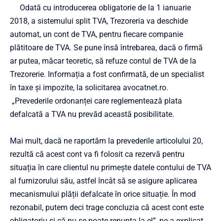
Odată cu introducerea obligatorie de la 1 ianuarie
2018, a sistemului split TVA, Trezoreria va deschide
automat, un cont de TVA, pentru fiecare companie
plătitoare de TVA. Se pune însă întrebarea, dacă o firmă
ar putea, măcar teoretic, să refuze contul de TVA de la
Trezorerie. Informația a fost confirmată, de un specialist
în taxe și impozite, la solicitarea avocatnet.ro.
„Prevederile ordonanței care reglementează plata
defalcată a TVA nu prevăd această posibilitate.
Mai mult, dacă ne raportăm la prevederile articolului 20,
rezultă că acest cont va fi folosit ca rezervă pentru
situația în care clientul nu primește datele contului de TVA
al furnizorului său, astfel încât să se asigure aplicarea
mecanismului plății defalcate în orice situație. În mod
rezonabil, putem deci trage concluzia că acest cont este
obligatoriu și că nu se poate renunța la el”, ne-a explicat