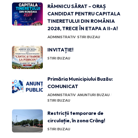
RÂMNICU SĂRAT – ORAȘ
CANDIDAT PENTRU CAPITALA
TINERETULUI DIN ROMÂNIA
2028, TRECE ÎN ETAPA A II-A!
ADMINISTRATIV
STIRI BUZAU
INVITAȚIE!
STIRI BUZAU
Primăria Municipiului Buzău:
COMUNICAT
ADMINISTRATIV
ANUNTURI BUZAU
STIRI BUZAU
Restricții temporare de
circulație, în zona Crâng!
STIRI BUZAU