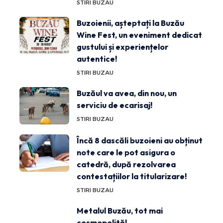
STIRI BUZAU
Buzoienii, așteptați la Buzău
Wine Fest, un eveniment dedicat
gustului și experiențelor
autentice!
STIRI BUZAU
Buzăul va avea, din nou, un
serviciu de ecarisaj!
STIRI BUZAU
Încă 8 dascăli buzoieni au obținut
note care le pot asigura o
catedră, după rezolvarea
contestațiilor la titularizare!
STIRI BUZAU
Metalul Buzău, tot mai
cosmopolită!