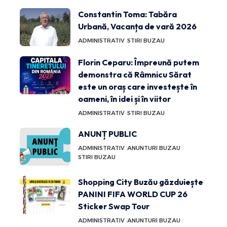
Constantin Toma: Tabăra
Urbană, Vacanța de vară 2026
ADMINISTRATIV
STIRI BUZAU
Florin Ceparu: Împreună putem
demonstra că Râmnicu Sărat
este un oraș care investește în
oameni, în idei și în viitor
ADMINISTRATIV
STIRI BUZAU
ANUNȚ PUBLIC
ADMINISTRATIV
ANUNTURI BUZAU
STIRI BUZAU
Shopping City Buzău găzduiește
PANINI FIFA WORLD CUP 26
Sticker Swap Tour
ADMINISTRATIV
ANUNTURI BUZAU