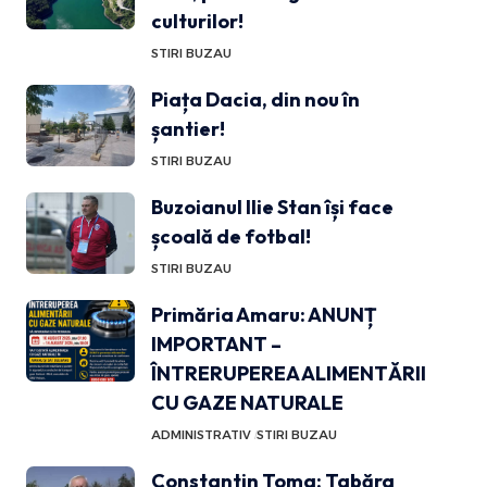
culturilor!
STIRI BUZAU
Piața Dacia, din nou în
șantier!
STIRI BUZAU
Buzoianul Ilie Stan își face
școală de fotbal!
STIRI BUZAU
Primăria Amaru: ANUNȚ
IMPORTANT –
ÎNTRERUPEREA ALIMENTĂRII
CU GAZE NATURALE
ADMINISTRATIV
STIRI BUZAU
Constantin Toma: Tabăra