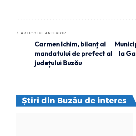
ARTICOLUL ANTERIOR
Carmen Ichim, bilanț al
Munici
mandatului de prefect al
la Ga
județului Buzău
Știri din Buzău de interes