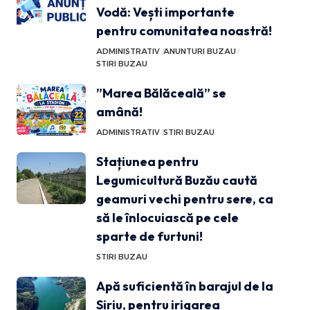
Vodă: Vești importante
pentru comunitatea noastră!
ADMINISTRATIV
ANUNTURI BUZAU
STIRI BUZAU
”Marea Bălăceală” se
amână!
ADMINISTRATIV
STIRI BUZAU
Stațiunea pentru
Legumicultură Buzău caută
geamuri vechi pentru sere, ca
să le înlocuiască pe cele
sparte de furtuni!
STIRI BUZAU
Apă suficientă în barajul de la
Siriu, pentru irigarea