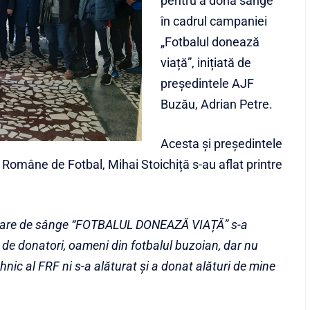
pentru a dona sânge
în cadrul campaniei
„Fotbalul donează
viață”, inițiată de
președintele AJF
Buzău, Adrian Petre.
Acesta și președintele
 Române de Fotbal, Mihai Stoichiță s-au aflat printre
onare de sânge “FOTBALUL DONEAZĂ VIAȚĂ” s-a
de donatori, oameni din fotbalul buzoian, dar nu
ehnic al FRF ni s-a alăturat și a donat alături de mine