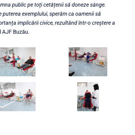
emna public pe toți cetățenii să doneze sânge.
 puterea exemplului, sperăm ca oamenii să
tanța implicării civice, rezultând într-o creștere a
ul AJF Buzău.