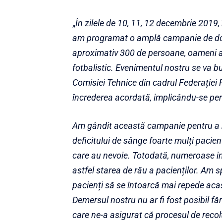
„
În zilele de 10, 11, 12 decembrie 201
am programat o amplă campanie de don
aproximativ 300 de persoane, oameni ai 
fotbalistic. Evenimentul nostru se va bu
Comisiei Tehnice din cadrul Federației
încrederea acordată, implicându-se pe
Am gândit această campanie pentru a re
deficitului de sânge foarte mulți pacien
care au nevoie. Totodată, numeroase in
astfel starea de rău a pacienților. Am 
pacienți să se întoarcă mai repede aca
Demersul nostru nu ar fi fost posibil fă
care ne-a asigurat că procesul de recol