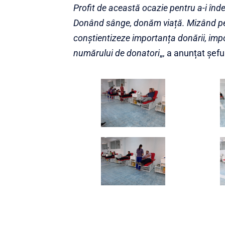
Profit de această ocazie pentru a-i înd
Donând sânge, donăm viață. Mizând pe
conștientizeze importanța donării, impor
numărului de donatori
„, a anunțat șef