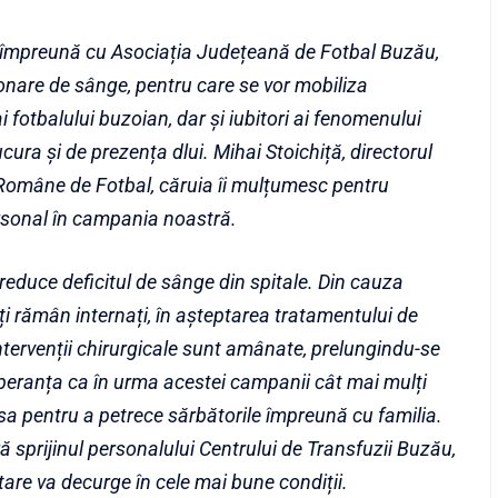
9, împreună cu Asociația Județeană de Fotbal
Buzău,
are de sânge, pentru care se vor mobiliza
fotbalului buzoian, dar și iubitori ai fenomenului
cura și de prezența dlui. Mihai Stoichiță, directorul
 Române de Fotbal, căruia îi mulțumesc pentru
rsonal în campania noastră.
duce deficitul de sânge din spitale. Din cauza
ți rămân internați, în așteptarea tratamentului de
tervenții chirurgicale sunt amânate, prelungindu-se
speranța ca în urma acestei campanii cât mai mulți
sa pentru a petrece sărbătorile împreună cu familia.
ră sprijinul personalului Centrului de Transfuzii Buzău,
tare va decurge în cele mai bune condiții.