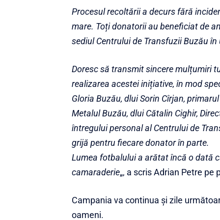
Procesul recoltării a decurs fără incide
mare. Toți donatorii au beneficiat de an
sediul C
entrului de Transfuzii Buzău în 
Doresc să transmit sincere mulțumiri tut
realizarea acestei inițiative, în mod sp
Gloria Buzău, dlui Sorin Cîrjan, primaru
Metalul Buzău, dlui Cătalin Cighir, Dire
întregului personal al Centrului de Tran
grijă pentru fiecare donator în parte.
Lumea fotbalului a arătat încă o dată că
camaraderie
„, a scris Adrian Petre pe
Campania va continua și zile următoare
oameni.