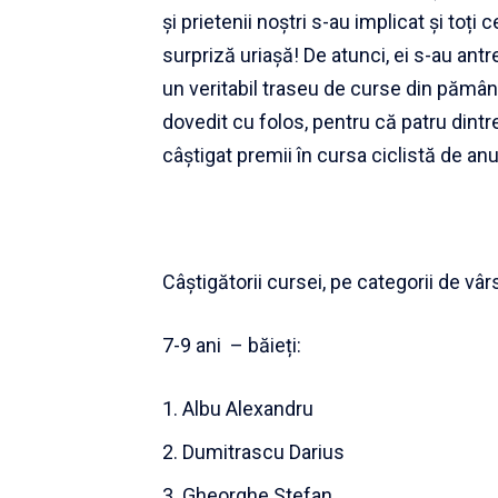
și prietenii noștri s-au implicat și toț
surpriză uriașă! De atunci, ei s-au ant
un veritabil traseu de curse din pămân
dovedit cu folos, pentru că patru dintre
câștigat premii în cursa ciclistă de an
Câștigătorii cursei, pe categorii de vâr
7-9 ani – băieți:
Albu Alexandru
Dumitrascu Darius
Gheorghe Stefan