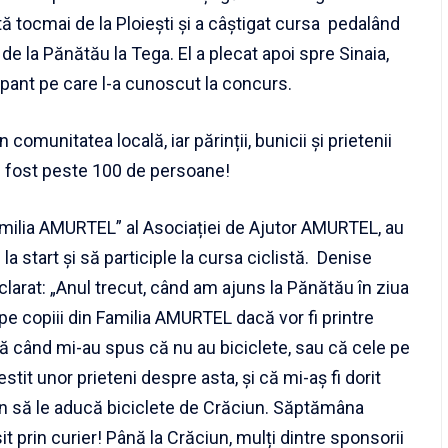
etă tocmai de la Ploiești și a câștigat cursa pedalând
e la Pănătău la Tega. El a plecat apoi spre Sinaia,
ipant pe care l-a cunoscut la concurs.
 comunitatea locală, iar părinții, bunicii și prietenii
au fost peste 100 de persoane!
Familia AMURTEL” al Asociației de Ajutor AMURTEL, au
a start și să participle la cursa ciclistă. Denise
larat: „Anul trecut, când am ajuns la Pănătău în ziua
 pe copiii din Familia AMURTEL dacă vor fi printre
ă când mi-au spus că nu au biciclete, sau că cele pe
tit unor prieteni despre asta, și că mi-aș fi dorit
n să le aducă biciclete de Crăciun. Săptămâna
t prin curier! Până la Crăciun, mulți dintre sponsorii