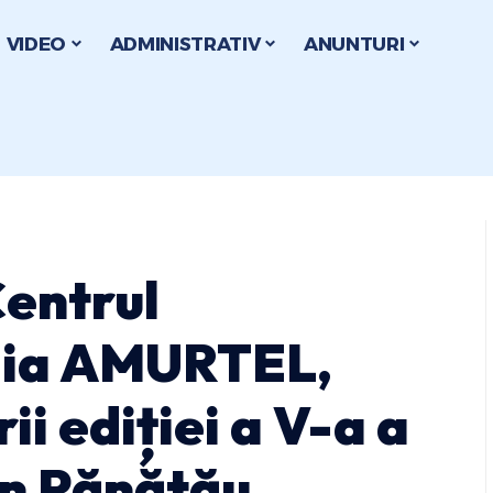
VIDEO
ADMINISTRATIV
ANUNTURI
Centrul
ilia AMURTEL,
ii ediției a V-a a
din Pănătău