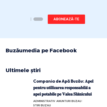
ABONEAZĂ-TE
Buzăumedia pe Facebook
Ultimele știri
Compania de Apă Buzău: 𝐀𝐩𝐞𝐥
𝐩𝐞𝐧𝐭𝐫𝐮 𝐮𝐭𝐢𝐥𝐢𝐳𝐚𝐫𝐞𝐚 𝐫𝐞𝐬𝐩𝐨𝐧𝐬𝐚𝐛𝐢𝐥𝐚̆ 𝐚
𝐚𝐩𝐞𝐢 𝐩𝐨𝐭𝐚𝐛𝐢𝐥𝐞 𝐩𝐞 𝐕𝐚𝐥𝐞𝐚 𝐒𝐥𝐚̆𝐧𝐢𝐜𝐮𝐥𝐮𝐢
ADMINISTRATIV
ANUNTURI BUZAU
STIRI BUZAU