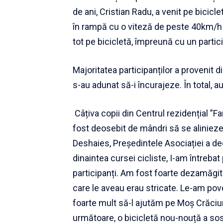
de ani, Cristian Radu, a venit pe bicicl
în rampă cu o viteză de peste 40km/h d
tot pe bicicletă, împreună cu un partic
Majoritatea participanților a provenit din
s-au adunat să-i încurajeze. În total, 
Câțiva copii din Centrul rezidențial ”
fost deosebit de mândri să se alinieze l
Deshaies, Președintele Asociației a dec
dinaintea cursei cicliste, I-am întrebat
participanți. Am fost foarte dezamăgit
care le aveau erau stricate. Le-am poves
foarte mult să-l ajutăm pe Moș Crăciu
următoare, o bicicletă nou-nouță a sosi