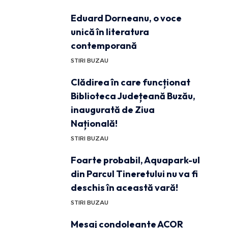
Eduard Dorneanu, o voce
unică în literatura
contemporană
STIRI BUZAU
Clădirea în care funcționat
Biblioteca Județeană Buzău,
inaugurată de Ziua
Națională!
STIRI BUZAU
Foarte probabil, Aquapark-ul
din Parcul Tineretului nu va fi
deschis în această vară!
STIRI BUZAU
Mesaj condoleante ACOR