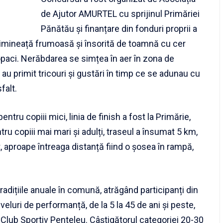
de Ajutor AMURTEL cu sprijinul Primăriei
Pănătău și finanțare din fonduri proprii a
dimineață frumoasă și însorită de toamnă cu cer
 copaci. Nerăbdarea se simțea în aer în zona de
a au primit tricouri și gustări în timp ce se adunau cu
falt.
tru copiii mici, linia de finish a fost la Primărie,
ru copiii mai mari și adulți, traseul a însumat 5 km,
t, aproape întreaga distanță fiind o șosea în rampă,
radițiile anuale în comună, atrăgând participanți din
iveluri de performanță, de la 5 la 45 de ani și peste,
a Club Sportiv Penteleu. Câștigătorul categoriei 20-30