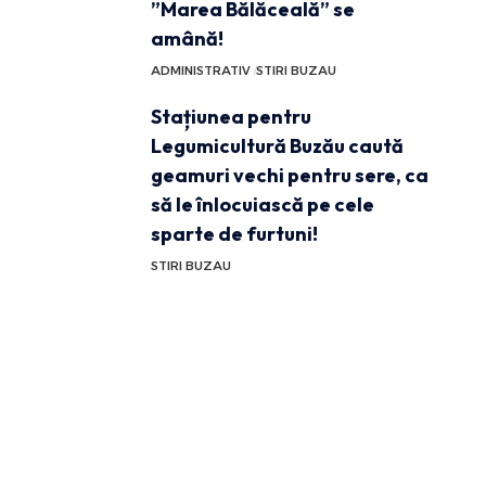
”Marea Bălăceală” se
amână!
ADMINISTRATIV
STIRI BUZAU
Stațiunea pentru
Legumicultură Buzău caută
geamuri vechi pentru sere, ca
să le înlocuiască pe cele
sparte de furtuni!
STIRI BUZAU