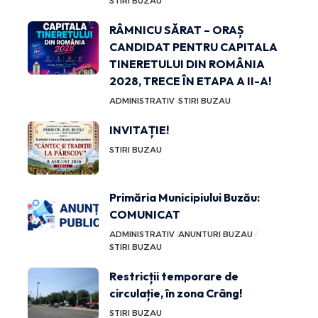
STIRI BUZAU
RÂMNICU SĂRAT – ORAȘ
CANDIDAT PENTRU CAPITALA
TINERETULUI DIN ROMÂNIA
2028, TRECE ÎN ETAPA A II-A!
ADMINISTRATIV
STIRI BUZAU
INVITAȚIE!
STIRI BUZAU
Primăria Municipiului Buzău:
COMUNICAT
ADMINISTRATIV
ANUNTURI BUZAU
STIRI BUZAU
Restricții temporare de
circulație, în zona Crâng!
STIRI BUZAU