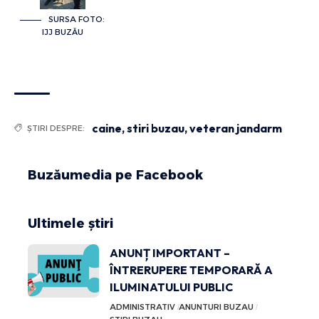
SURSA FOTO:
IJJ BUZĂU
caine
,
stiri buzau
,
veteran jandarm
ȘTIRI DESPRE:
Buzăumedia pe Facebook
Ultimele știri
ANUNȚ IMPORTANT –
ÎNTRERUPERE TEMPORARĂ A
ILUMINATULUI PUBLIC
ADMINISTRATIV
ANUNTURI BUZAU