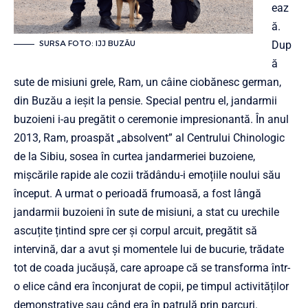
eaz
ă.
SURSA FOTO: IJJ BUZĂU
Dup
ă
sute de misiuni grele, Ram, un câine ciobănesc german,
din Buzău a ieșit la pensie. Special pentru el, jandarmii
buzoieni i-au pregătit o ceremonie impresionantă. În anul
2013, Ram, proaspăt „absolvent” al Centrului Chinologic
de la Sibiu, sosea în curtea jandarmeriei buzoiene,
mișcările rapide ale cozii trădându-i emoțiile noului său
început. A urmat o perioadă frumoasă, a fost lângă
jandarmii buzoieni în sute de misiuni, a stat cu urechile
ascuțite țintind spre cer și corpul arcuit, pregătit să
intervină, dar a avut și momentele lui de bucurie, trădate
tot de coada jucăușă, care aproape că se transforma într-
o elice când era înconjurat de copii, pe timpul activităților
demonstrative sau când era în patrulă prin parcuri.