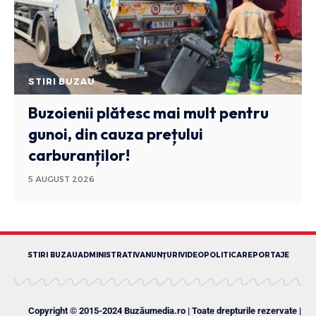
STIRI BUZAU
Buzoienii plătesc mai mult pentru
gunoi, din cauza prețului
carburanților!
5 AUGUST 2026
STIRI BUZAU
ADMINISTRATIV
ANUNȚURI
VIDEO
POLITICA
REPORTAJE
Copyright © 2015-2024 Buzăumedia.ro | Toate drepturile rezervate |