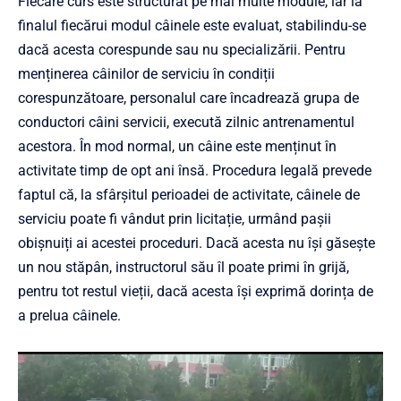
Fiecare curs este structurat pe mai multe module, iar la
finalul fiecărui modul câinele este evaluat, stabilindu-se
dacă acesta corespunde sau nu specializării. Pentru
menținerea câinilor de serviciu în condiții
corespunzătoare, personalul care încadrează grupa de
conductori câini servicii, execută zilnic antrenamentul
acestora. În mod normal, un câine este menținut în
activitate timp de opt ani însă. Procedura legală prevede
faptul că, la sfârșitul perioadei de activitate, câinele de
serviciu poate fi vândut prin licitație, urmând pașii
obișnuiți ai acestei proceduri. Dacă acesta nu își găsește
un nou stăpân, instructorul său îl poate primi în grijă,
pentru tot restul vieții, dacă acesta își exprimă dorința de
a prelua câinele.