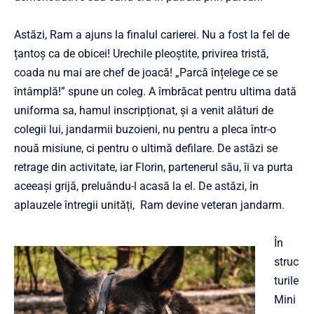
Astăzi, Ram a ajuns la finalul carierei. Nu a fost la fel de
țantoș ca de obicei! Urechile pleoștite, privirea tristă,
coada nu mai are chef de joacă! „Parcă înțelege ce se
întâmplă!” spune un coleg. A îmbrăcat pentru ultima dată
uniforma sa, hamul inscripționat, și a venit alături de
colegii lui, jandarmii buzoieni, nu pentru a pleca într-o
nouă misiune, ci pentru o ultimă defilare. De astăzi se
retrage din activitate, iar Florin, partenerul său, îi va purta
aceeași grijă, preluându-l acasă la el. De astăzi, în
aplauzele întregii unități, Ram devine veteran jandarm.
În
struc
turile
Mini