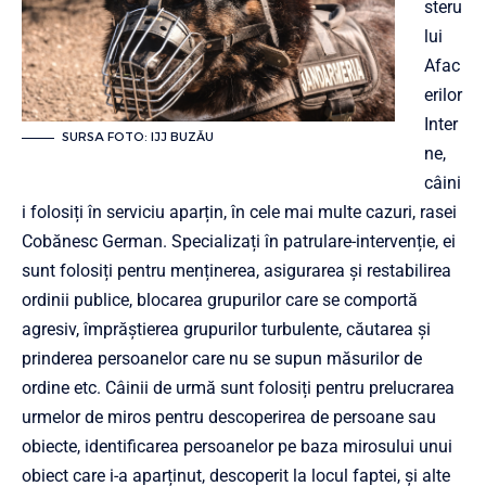
steru
lui
Afac
erilor
Inter
SURSA FOTO: IJJ BUZĂU
ne,
câini
i folosiți în serviciu aparțin, în cele mai multe cazuri, rasei
Cobănesc German. Specializați în patrulare-intervenție, ei
sunt folosiți pentru menținerea, asigurarea și restabilirea
ordinii publice, blocarea grupurilor care se comportă
agresiv, împrăștierea grupurilor turbulente, căutarea și
prinderea persoanelor care nu se supun măsurilor de
ordine etc. Câinii de urmă sunt folosiți pentru prelucrarea
urmelor de miros pentru descoperirea de persoane sau
obiecte, identificarea persoanelor pe baza mirosului unui
obiect care i-a aparținut, descoperit la locul faptei, și alte