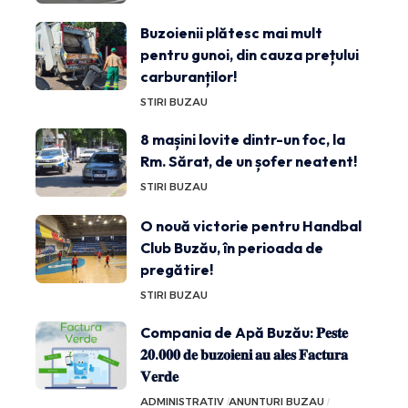
Buzoienii plătesc mai mult
pentru gunoi, din cauza prețului
carburanților!
STIRI BUZAU
8 mașini lovite dintr-un foc, la
Rm. Sărat, de un șofer neatent!
STIRI BUZAU
O nouă victorie pentru Handbal
Club Buzău, în perioada de
pregătire!
STIRI BUZAU
Compania de Apă Buzău: 𝐏𝐞𝐬𝐭𝐞
𝟐𝟎.𝟎𝟎𝟎 𝐝𝐞 𝐛𝐮𝐳𝐨𝐢𝐞𝐧𝐢 𝐚𝐮 𝐚𝐥𝐞𝐬 𝐅𝐚𝐜𝐭𝐮𝐫𝐚
𝐕𝐞𝐫𝐝𝐞
ADMINISTRATIV
ANUNTURI BUZAU