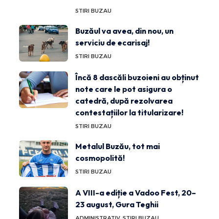
STIRI BUZAU
Buzăul va avea, din nou, un
serviciu de ecarisaj!
STIRI BUZAU
Încă 8 dascăli buzoieni au obținut
note care le pot asigura o
catedră, după rezolvarea
contestațiilor la titularizare!
STIRI BUZAU
Metalul Buzău, tot mai
cosmopolită!
STIRI BUZAU
A VIII-a ediție a Vadoo Fest, 20–
23 august, Gura Teghii
ADMINISTRATIV
STIRI BUZAU