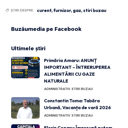
curent
,
furnizor
,
gaz
,
stiri buzau
ȘTIRI DESPRE:
Buzăumedia pe Facebook
Ultimele știri
Primăria Amaru: ANUNȚ
IMPORTANT – ÎNTRERUPEREA
ALIMENTĂRII CU GAZE
NATURALE
ADMINISTRATIV
STIRI BUZAU
Constantin Toma: Tabăra
Urbană, Vacanța de vară 2026
ADMINISTRATIV
STIRI BUZAU
Florin Ceparu: Împreună putem